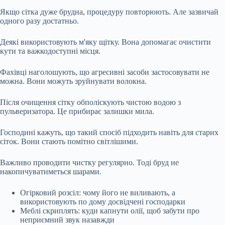
Якщо сітка дуже брудна, процедуру повторюють. Але зазвичай
одного разу достатньо.
Деякі використовують м'яку щітку. Вона допомагає очистити
кути та важкодоступні місця.
Фахівці наголошують, що агресивні засоби застосовувати не
можна. Вони можуть зруйнувати волокна.
Після очищення сітку обполіскують чистою водою з
пульверизатора. Це прибирає залишки мила.
Господині кажуть, що такий спосіб підходить навіть для старих
сіток. Вони стають помітно світлішими.
Важливо проводити чистку регулярно. Тоді бруд не
накопичуватиметься шарами.
Огірковий розсіл: чому його не виливають, а
використовують по дому досвідчені господарки
Меблі скриплять: куди капнути олії, щоб забути про
неприємний звук назавжди