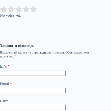
Submit Rating
Rate this item:
No votes yet.
Залишити відповідь
Ваша e-mail адреса не оприлюднюватиметься.
Обов’язкові поля
позначені
*
Ім’я
*
Email
*
Сайт