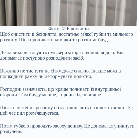
Фото: © Білновини
Щоб очистити її без зняття, достатньо м'якої губки та мильного
розчину. Піна проникає в комірки та розчиняє бруд.
Деякі використовують пульверизатор із теплою водою. Він
допомагає поступово розподілити засіб.
Важливо не тиснути на сітку дуже сильно. Інакше можна
пошкодити рамку чи деформувати полотно.
Господині зазначають, що краще починати із внутрішньої
сторони. Там бруду менше, і процес іде швидше.
Після нанесення розчину сітку залишають на кілька хвилин. За
цей час пил розм'якшується.
Потім губкою проводять зверху донизу. Це допомагає уникнути
розлучень.