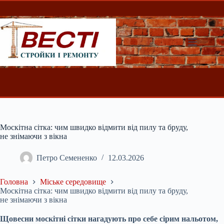
Перейти
до
вмісту
Москітна сітка: чим швидко відмити від пилу та бруду,
не знімаючи з вікна
Петро Семененко
12.03.2026
Головна
Міське середовище
Москітна сітка: чим швидко відмити від пилу та бруду,
не знімаючи з вікна
Щовесни москітні сітки нагадують про себе сірим нальотом,