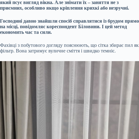
який псує вигляд вікна. Але знімати їх – заняття не з
приємних, особливо якщо кріплення крихкі або незручні.
Господині давно знайшли спосіб справлятися із брудом прямо
на місці, повідомляє кореспондент Біловини. І цей метод
економить час та сили.
Фахівці з побутового догляду пояснюють, що сітка збирає пил як
фільтр. Вона затримує вуличне сміття і швидко темніє.