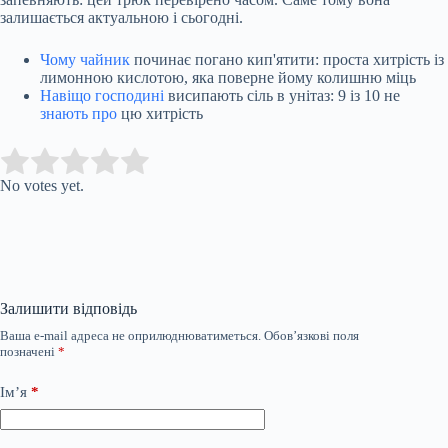
залишається актуальною і сьогодні.
Чому чайник
починає погано кип'ятити: проста хитрість із
лимонною кислотою, яка поверне йому колишню міць
Навіщо господині
висипають сіль в унітаз: 9 із 10 не
знають про
цю хитрість
Submit Rating
Rate this item:
No votes yet.
Залишити відповідь
Ваша e-mail адреса не оприлюднюватиметься.
Обов’язкові поля
позначені
*
Ім’я
*