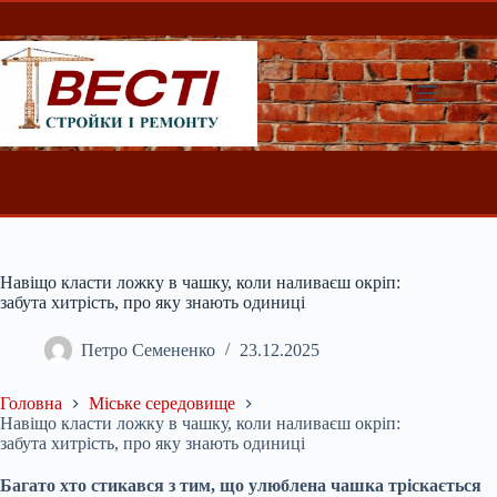
Перейти
до
вмісту
Навіщо класти ложку в чашку, коли наливаєш окріп:
забута хитрість, про яку знають одиниці
Петро Семененко
23.12.2025
Головна
Міське середовище
Навіщо класти ложку в чашку, коли наливаєш окріп:
забута хитрість, про яку знають одиниці
Багато хто стикався з тим, що улюблена чашка тріскається