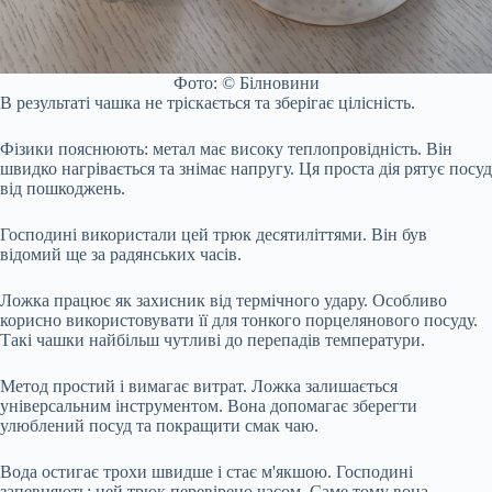
Фото: © Білновини
В результаті чашка не тріскається та зберігає цілісність.
Фізики пояснюють: метал має високу теплопровідність. Він
швидко нагрівається та знімає напругу. Ця проста дія рятує посуд
від пошкоджень.
Господині використали цей трюк десятиліттями. Він був
відомий ще за радянських часів.
Ложка працює як захисник від термічного удару. Особливо
корисно використовувати її для тонкого порцелянового посуду.
Такі чашки найбільш чутливі до перепадів температури.
Метод простий і вимагає витрат. Ложка залишається
універсальним інструментом. Вона допомагає зберегти
улюблений посуд та покращити смак чаю.
Вода остигає трохи швидше і стає м'якшою. Господині
запевняють: цей трюк перевірено часом. Саме тому вона