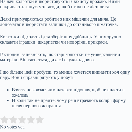
На дачі колготки використовують із захисту врожаю. Ними
накривають капусту та ягоди, щоб птахи не дісталися.
Деякі примудряються робити з них мішечки для мила. Це
допомагає використати залишки до останнього шматочка.
Колготки підходять і для зберігання дрібниць. У них зручно
складати іграшки, шкарпетки чи новорічні прикраси.
Господині запевняють, що старі колготки це універсальний
матеріал. Він тягнеться, дихає і служить довго.
І що більше ідей пробуєш, то менше хочеться викидати хоч одну
пару. Вони справді рятують у побуті.
Взуття не ковзає: чим натерти підошву, щоб не впасти в
ожеледь
Ніколи так не прайте: чому речі втрачають колір і форму
після першого ж прання
Submit Rating
Rate this item:
No votes yet.