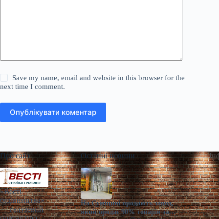
Save my name, email and website in this browser for the
next time I comment.
Опублікувати коментар
Про сайт
Останні новини
Ін
«Весті
будівництва»
На Сумщині продають завод,
— галузевий
який продає 90% товарів за
портал про