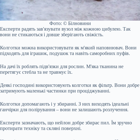
Фото: © Білновини
Експерти радять зав'язувати вузол між кожною цибулею. Так
вони не стикаються і довше зберігають свіжість.
Колготки можна використовувати як м'який наповнювач. Вони
підходять для іграшок, подушок та навіть саморобних пуфів.
На дачі їх роблять підв'язки для рослин. М'яка тканина не
перетягує стебла та не травмує їх.
Деякі господині використовують колготки як фільтр. Вони добре
затримують маленькі частинки при проціджуванні.
Колготки допомагають і у збиранні. З них виходять ідеальні
ганчірки для полірування – вони не залишають розлучення.
Експерти зазначають, що нейлон добре збирає пил. Їм зручно
протирати техніку та скляні поверхні.