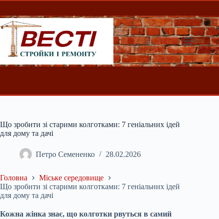
Перейти
до
вмісту
Що зробити зі старими колготками: 7 геніальних ідей
для дому та дачі
Петро Семененко
28.02.2026
Головна
Міське середовище
Що зробити зі старими колготками: 7 геніальних ідей
для дому та дачі
Кожна жінка знає, що колготки рвуться в самий