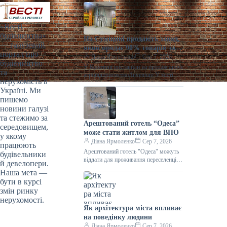
«Весті
будівництва»
На Сумщині продають завод,
— галузевий
який продає 90% товарів за
портал про
кордон
Діана Ярмоленко
Сер 7, 2026
будівництво
У Конотопі виставили на продаж діюче
та
агропідприємство/Inventure У місті
нерухомість в
Конотоп Сумської області виставили
Україні. Ми
на продаж 100% корпоративних прав
пишемо
діючого агропереробного
новини галузі
та стежимо за
Арештований готель “Одеса”
середовищем,
може стати житлом для ВПО
у якому
Діана Ярмоленко
Сер 7, 2026
працюють
Арештований готель "Одеса" можуть
будівельники
віддати для проживання переселенців /
й девелопери.
АРМА Готельний комплекс “Одеса”
Наша мета —
може стати першим арештованим
бути в курсі
об’єктом нерухомості,
змін ринку
нерухомості.
Як архітектура міста впливає
на поведінку людини
Діана Ярмоленко
Сер 7, 2026