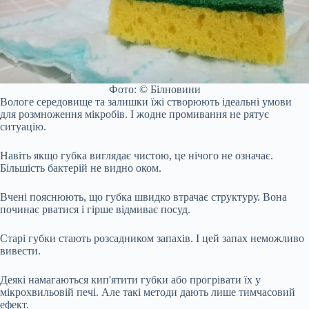
Фото: © Білновини
Вологе середовище та залишки їжі створюють ідеальні умови
для розмноження мікробів. І жодне промивання не рятує
ситуацію.
Навіть якщо губка виглядає чистою, це нічого не означає.
Більшість бактерій не видно оком.
Вчені пояснюють, що губка швидко втрачає структуру. Вона
починає рватися і гірше відмиває посуд.
Старі губки стають розсадником запахів. І цей запах неможливо
вивести.
Деякі намагаються кип'ятити губки або прогрівати їх у
мікрохвильовій печі. Але такі методи дають лише тимчасовий
ефект.