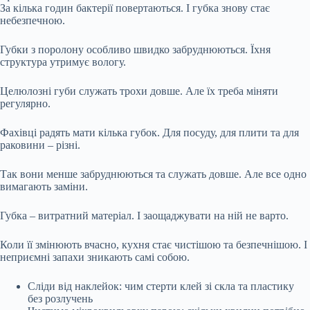
За кілька годин бактерії повертаються. І губка знову стає
небезпечною.
Губки з поролону особливо швидко забруднюються. Їхня
структура утримує вологу.
Целюлозні губи служать трохи довше. Але їх треба міняти
регулярно.
Фахівці радять мати кілька губок. Для посуду, для плити та для
раковини – різні.
Так вони менше забруднюються та служать довше. Але все одно
вимагають заміни.
Губка – витратний матеріал. І заощаджувати на ній не варто.
Коли її змінюють вчасно, кухня стає чистішою та безпечнішою. І
неприємні запахи зникають самі собою.
Сліди від наклейок: чим стерти клей зі скла та пластику
без розлучень