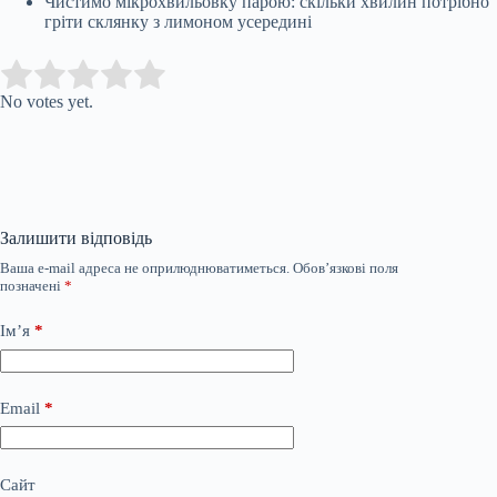
Чистимо мікрохвильовку парою: скільки хвилин потрібно
гріти склянку з лимоном усередині
Submit Rating
Rate this item:
No votes yet.
Залишити відповідь
Ваша e-mail адреса не оприлюднюватиметься.
Обов’язкові поля
позначені
*
Ім’я
*
Email
*
Сайт