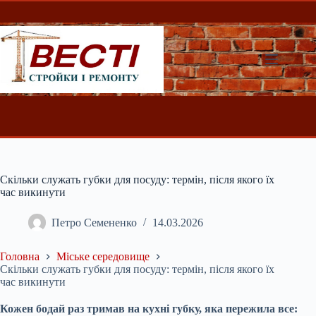
Перейти
до
вмісту
Скільки служать губки для посуду: термін, після якого їх
час викинути
Петро Семененко
14.03.2026
Головна
Міське середовище
Скільки служать губки для посуду: термін, після якого їх
час викинути
Кожен бодай раз тримав на кухні губку, яка пережила все: