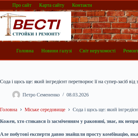
Перейти
Про сайт
Карта сайту
Контакти
до
вмісту
Головна
Новини галузі
Світ нерухомості
Ремонт
Сода і щось ще: який інгредієнт перетворює її на супер-засіб від 
Петро Семененко
08.03.2026
Головна
Міське середовище
Сода і щось ще: який інгредієнт
Кожен, хто стикався із засміченням у раковині, знає, як неприє
Але побутові експерти давно знайшли просту комбінацію, яка 