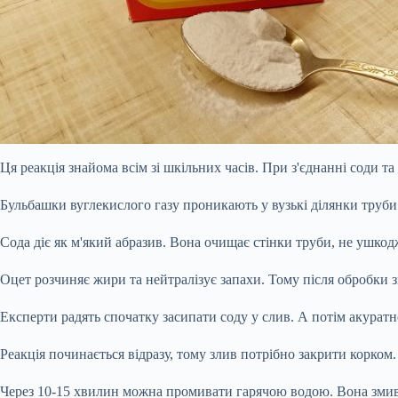
Ця реакція знайома всім зі шкільних часів. При з'єднанні соди т
Бульбашки вуглекислого газу проникають у вузькі ділянки труби.
Сода діє як м'який абразив. Вона очищає стінки труби, не ушкод
Оцет розчиняє жири та нейтралізує запахи. Тому після обробки 
Експерти радять спочатку засипати соду у слив. А потім акуратн
Реакція починається відразу, тому злив потрібно закрити корком
Через 10-15 хвилин можна промивати гарячою водою. Вона змив