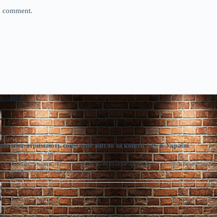
 I comment.
 новини
ять міст отримають соціальне житло за кошти ЄІБ в Україні
моленко
Сер 6, 2026
 категорій громадян соціальна оренда може бути безкоштовною. / Freepik Кропивницьки
а Житомир стануть першими містами,…