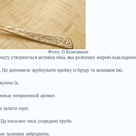
Фото: © Білновини
а оцту утворюється активна піна, яка розпушує жирові відкладенн
 Це допомагає зруйнувати пробку із бруду та залишків їжі.
жуючи їх.
зникає неприємний аромат.
о залити оцет.
. Це посилює тиск усередині труби.
ає залишки забруднень.