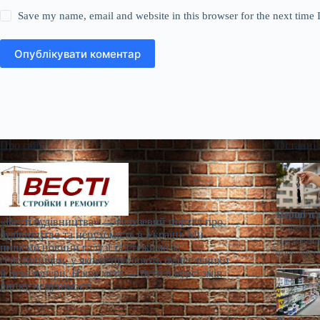
Save my name, email and website in this browser for the next time
Опублікувати коментар
Про сайт
Останні
Перші п’
«Весті будівництва» — галузевий портал про
Діана Яр
будівництво та нерухомість в Україні. Ми
Для окремих
пишемо новини галузі та стежимо за
Миколаїв т
середовищем, у якому працюють будівельники
й девелопери. Наша мета — бути в курсі змін
ринку нерухомості.