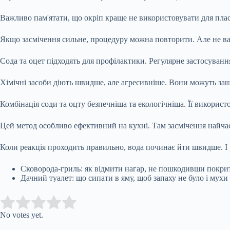
Важливо пам'ятати, що окріп краще не використовувати для пла
Якщо засмічення сильне, процедуру можна повторити. Але не ва
Сода та оцет підходять для профілактики. Регулярне застосуванн
Хімічні засоби діють швидше, але агресивніше. Вони можуть заш
Комбінація соди та оцту безпечніша та екологічніша. Її використ
Цей метод особливо ефективний на кухні. Там засмічення найчас
Коли реакція проходить правильно, вода починає йти швидше. І
Сковорода-гриль: як відмити нагар, не пошкодивши покрит
Дачний туалет: що сипати в яму, щоб запаху не було і мухи 
Submit Rating
Rate this item:
No votes yet.