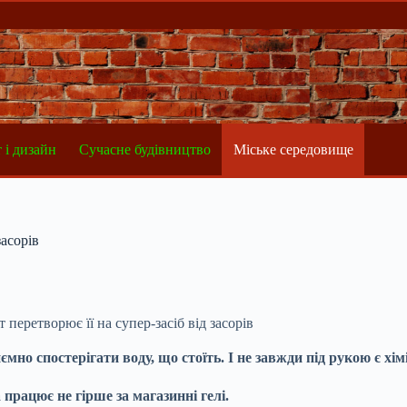
 і дизайн
Сучасне будівництво
Міське середовище
засорів
 перетворює її на супер-засіб від засорів
мно спостерігати воду, що стоїть. І не завжди під рукою є хімі
працює не гірше за магазинні гелі.