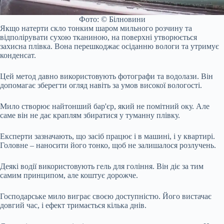
Фото: © Білновини
Якщо натерти скло тонким шаром мильного розчину та
відполірувати сухою тканиною, на поверхні утворюється
захисна плівка. Вона перешкоджає осіданню вологи та утримує
конденсат.
Цей метод давно використовують фотографи та водолази. Він
допомагає зберегти огляд навіть за умов високої вологості.
Мило створює найтонший бар'єр, який не помітний оку. Але
саме він не дає краплям збиратися у туманну плівку.
Експерти зазначають, що засіб працює і в машині, і у квартирі.
Головне – наносити його тонко, щоб не залишалося розлучень.
Деякі водії використовують гель для гоління. Він діє за тим
самим принципом, але коштує дорожче.
Господарське мило виграє своєю доступністю. Його вистачає
довгий час, і ефект тримається кілька днів.