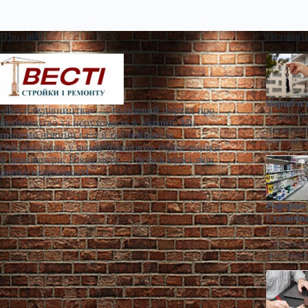
Про сайт
Останні
Перші п’
«Весті будівництва» — галузевий портал про
Діана Яр
будівництво та нерухомість в Україні. Ми
Для окремих
пишемо новини галузі та стежимо за
Миколаїв т
середовищем, у якому працюють будівельники
й девелопери. Наша мета — бути в курсі змін
ринку нерухомості.
Реформа 
Столична
Ганна Ге
> Наразі по
ціноутворен