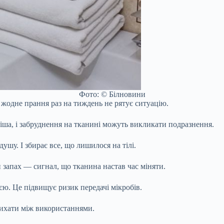
Фото: © Білновини
 жодне прання раз на тиждень не рятує ситуацію.
іша, і забруднення на тканині можуть викликати подразнення.
шу. І збирає все, що лишилося на тілі.
й запах — сигнал, що тканина настав час міняти.
єю. Це підвищує ризик передачі мікробів.
сихати між використаннями.