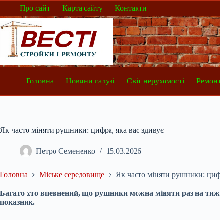
Перейти
Про сайт
Карта сайту
Контакти
до
вмісту
Головна
Новини галузі
Світ нерухомості
Ремонт
Як часто міняти рушники: цифра, яка вас здивує
Петро Семененко
15.03.2026
Головна
Міське середовище
Як часто міняти рушники: цифр
Багато хто впевнений, що рушники можна міняти раз на тиж
показник.