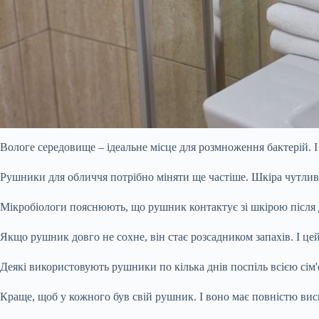
Вологе середовище – ідеальне місце для розмноження бактерій. І
Рушники для обличчя потрібно міняти ще частіше. Шкіра чутлив
Мікробіологи пояснюють, що рушник контактує зі шкірою після ду
Якщо рушник довго не сохне, він стає розсадником запахів. І це
Деякі використовують рушники по кілька днів поспіль всією сім'
Краще, щоб у кожного був свій рушник. І воно має повністю ви