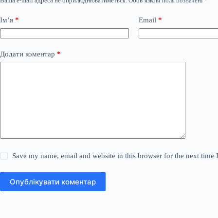
Ваша e-mail адреса не оприлюднюватиметься.
Обов’язкові поля позначені
*
Ім’я
*
Email
*
Додати коментар
*
Save my name, email and website in this browser for the next time
Опублікувати коментар