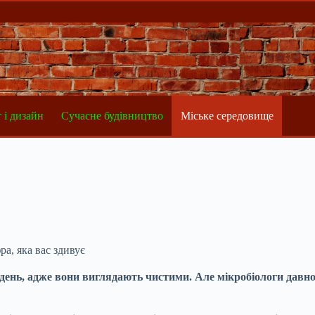
 і дизайн
Сучасне будівництво
Міське середовище
а, яка вас здивує
день, адже вони виглядають чистими. Але мікробіологи дав