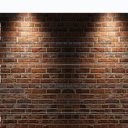
 новини
ять міст отримають соціальне житло за кошти ЄІБ в Україні
моленко
Сер 6, 2026
 категорій громадян соціальна оренда може бути безкоштовною. / Freepik Кропивницьки
а Житомир стануть першими містами,…
ціноутворення у будівництві: Міністерство разом із громадами напра
 Нерухомість
расименко
Сер 5, 2026
казники поступово повертаються до рівня попередніх періодів. Сьогодні, 18:16 Фото: m
ня у будівництві Забезпечити прозоре