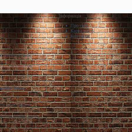
Інформація
Про сайт
Карта сайту
Контакти
й, Кременчук, Львів,
цьовує зміни |
infin.com.ua Реформа