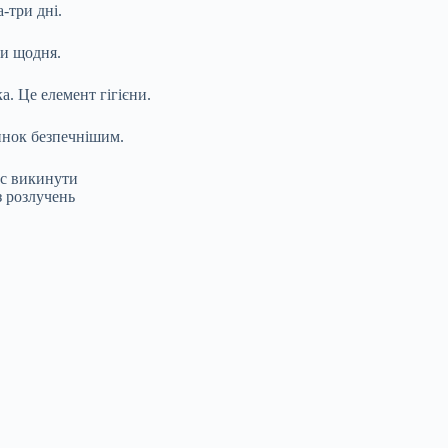
-три дні.
ти щодня.
. Це елемент гігієни.
инок безпечнішим.
час викинути
з розлучень