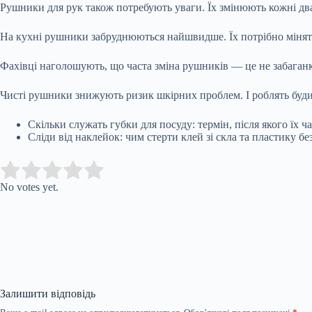
Рушники для рук також потребують уваги. Їх змінюють кожні два
На кухні рушники забруднюються найшвидше. Їх потрібно міня
Фахівці наголошують, що часта зміна рушників — це не забаганка
Чисті рушники знижують ризик шкірних проблем. І роблять буд
Скільки служать губки для посуду: термін, після якого їх 
Сліди від наклейок: чим стерти клей зі скла та пластику бе
Submit Rating
Rate this item:
No votes yet.
Залишити відповідь