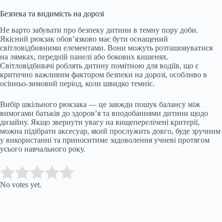
Безпека та видимість на дорозі
Не варто забувати про безпеку дитини в темну пору доби.
Якісний рюкзак обов’язково має бути оснащений
світловідбивними елементами. Вони можуть розташовуватися
на лямках, передній панелі або бокових кишенях.
Світловідбивачі роблять дитину помітною для водіїв, що є
критично важливим фактором безпеки на дорозі, особливо в
осінньо-зимовий період, коли швидко темніє.
Вибір шкільного рюкзака — це завжди пошук балансу між
вимогами батьків до здоров’я та вподобаннями дитини щодо
дизайну. Якщо звернути увагу на вищеперелічені критерії,
можна підібрати аксесуар, який прослужить довго, буде зручним
у використанні та приноситиме задоволення учневі протягом
усього навчального року.
Submit Rating
Rate this item:
No votes yet.