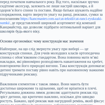
перед початком навчального року. Від того, наскільки зручно
сидітиме аксесуар, залежить не лише настрій школяра, а й
здоров’я його спини та постави. Якщо батьки шукають надійне
спорядження, варто звернути увагу на ранці, рюкзаки, сумки за
посиланням
https://kancmaster.com.ua/cat-tekstil/cat-ranci-ryukzaki-
sumki/
, де представлений широкий асортимент від компанії
Канцмайстер, що дозволяє підібрати оптимальний варіант для
школярів будь-якого віку.
Основи ергономіки: чому конструкція має значення
Найперше, на що слід звернути увагу при виборі — це
конструкція спинки. Для учнів молодших класів ортопедична
спинка є обов’язковим стандартом. Вона повинна мати м’які
накладки, які рівномірно розподіляють навантаження на хребет,
повторюючи його природні вигини. Така конструкція допомагає
дитині тримати поставу рівно навіть при наповненому важкими
підручниками рюкзаку.
Важливим елементом є також лямки. Вони мають бути
достатньо широкими та щільними, щоб не врізатися в плечі.
Регульована довжина лямок дозволяє адаптувати рюкзак під
зріст дитини, що критично важливо, оскільки діти швидко
ростуть. Бажано, щоб рюкзак мав нагрудний ремінь, який фіксує