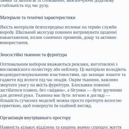
лямки та запобігає їх сповзанню, забезпечуючи додаткову
стабільність під час руху.
Матеріали та технічні характеристики
Якість матеріалів безпосередньо впливає на термін служби
виробу. Шкільний аксесуар повинен витримувати щоденні
навантаження, вплив сонячних променів, дощу та активне
використання.
Зносостійкі тканини та фурнітура
Оптимальним вибором вважаються рюкзаки, виготовлені з
високоякісного поліестеру або нейлону. Ці матеріали володіють
водовідштовхувальними властивостями, що захищає зошити та
гаджети від вологи під час опадів. Окрім тканини, важливо
звертати увагу на якість фурнітури. Блискавки повинні
застібатися плавно, без «заїдань», а бігунки — бути зручними
для дитячої руки. Тканина має бути легкою в догляді —
більшість сучасних моделей можна просто протерти вологою
серветкою, щоб повернути їм охайний вигляд.
Організація внутрішнього простору
Наявність кількох відділень та кишень значно спрощує життя