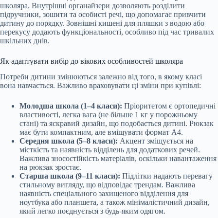
школяра. Внутрішні органайзери дозволяють розділити
підручники, зошити та особисті речі, що допомагає привчити
дитину до порядку. Зовнішні кишені для пляшки з водою або
перекусу додають функціональності, особливо під час тривалих
шкільних днів.
Як адаптувати вибір до вікових особливостей школяра
Потреби дитини змінюються залежно від того, в якому класі
вона навчається. Важливо враховувати ці зміни при купівлі:
Молодша школа (1–4 класи):
Пріоритетом є ортопедичні
властивості, легка вага (не більше 1 кг у порожньому
стані) та яскравий дизайн, що подобається дитині. Рюкзак
має бути компактним, але вміщувати формат А4.
Середня школа (5–8 класи):
Акцент зміщується на
місткість та наявність відділень для додаткових речей.
Важлива зносостійкість матеріалів, оскільки навантаження
на рюкзак зростає.
Старша школа (9–11 класи):
Підлітки надають перевагу
стильному вигляду, що відповідає трендам. Важлива
наявність спеціального захищеного відділення для
ноутбука або планшета, а також мінімалістичний дизайн,
який легко поєднується з будь-яким одягом.