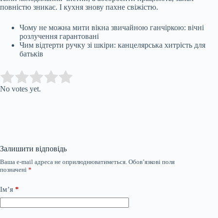
повністю зникає. І кухня знову пахне свіжістю.
Чому не можна мити вікна звичайною ганчіркою: вічні
розлучення гарантовані
Чим відтерти ручку зі шкіри: канцелярська хитрість для
батьків
Submit Rating
Rate this item:
No votes yet.
Залишити відповідь
Ваша e-mail адреса не оприлюднюватиметься.
Обов’язкові поля
позначені
*
Ім’я
*