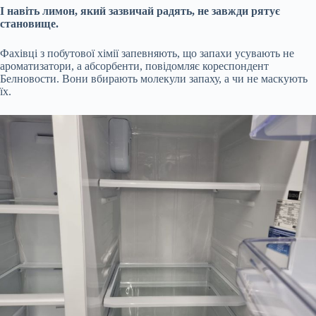
І навіть лимон, який зазвичай радять, не завжди рятує
становище.
Фахівці з побутової хімії запевняють, що запахи усувають не
ароматизатори, а абсорбенти, повідомляє кореспондент
Белновости. Вони вбирають молекули запаху, а чи не маскують
їх.