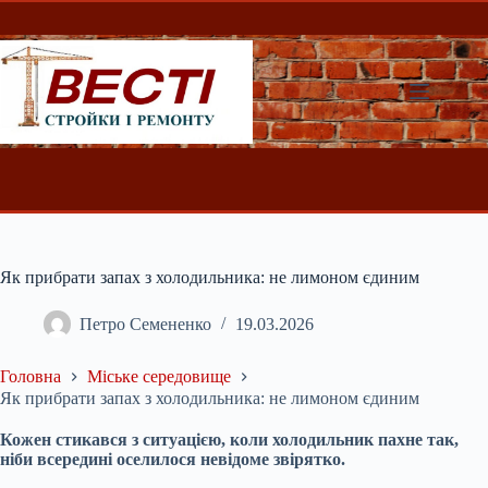
Перейти
до
вмісту
Як прибрати запах з холодильника: не лимоном єдиним
Петро Семененко
19.03.2026
Головна
Міське середовище
Як прибрати запах з холодильника: не лимоном єдиним
Кожен стикався з ситуацією, коли холодильник пахне так,
ніби всередині оселилося невідоме звірятко.