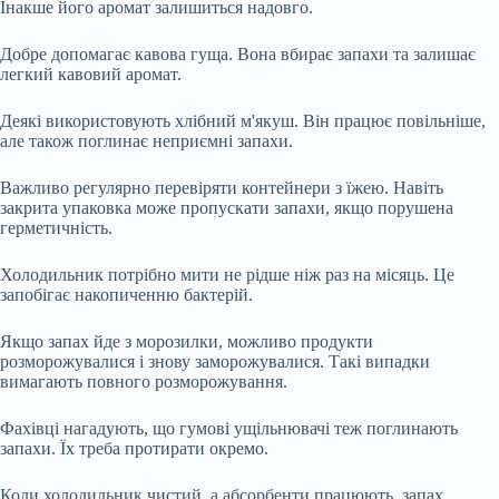
Інакше його аромат залишиться надовго.
Добре допомагає кавова гуща. Вона вбирає запахи та залишає
легкий кавовий аромат.
Деякі використовують хлібний м'якуш. Він працює повільніше,
але також поглинає неприємні запахи.
Важливо регулярно перевіряти контейнери з їжею. Навіть
закрита упаковка може пропускати запахи, якщо порушена
герметичність.
Холодильник потрібно мити не рідше ніж раз на місяць. Це
запобігає накопиченню бактерій.
Якщо запах йде з морозилки, можливо продукти
розморожувалися і знову заморожувалися. Такі випадки
вимагають повного розморожування.
Фахівці нагадують, що гумові ущільнювачі теж поглинають
запахи. Їх треба протирати окремо.
Коли холодильник чистий, а абсорбенти працюють, запах