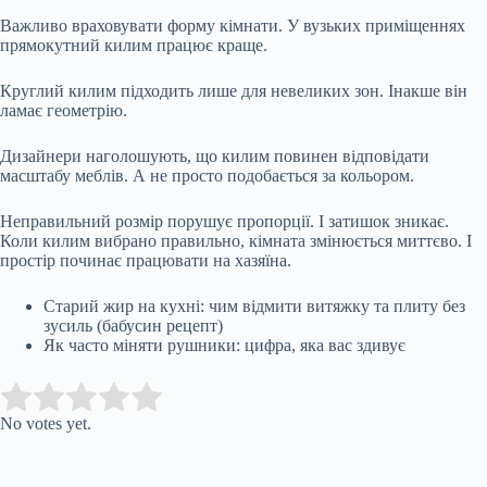
Важливо враховувати форму кімнати. У вузьких приміщеннях
прямокутний килим працює краще.
Круглий килим підходить лише для невеликих зон. Інакше він
ламає геометрію.
Дизайнери наголошують, що килим повинен відповідати
масштабу меблів. А не просто подобається за кольором.
Неправильний розмір порушує пропорції. І затишок зникає.
Коли килим вибрано правильно, кімната змінюється миттєво. І
простір починає працювати на хазяїна.
Старий жир на кухні: чим відмити витяжку та плиту без
зусиль (бабусин рецепт)
Як часто міняти рушники: цифра, яка вас здивує
Submit Rating
Rate this item:
No votes yet.