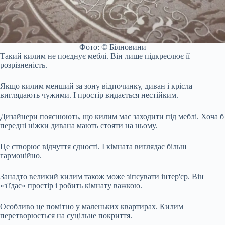
Фото: © Білновини
Такий килим не поєднує меблі. Він лише підкреслює її
розрізненість.
Якщо килим менший за зону відпочинку, диван і крісла
виглядають чужими. І простір видається нестійким.
Дизайнери пояснюють, що килим має заходити під меблі. Хоча б
передні ніжки дивана мають стояти на ньому.
Це створює відчуття єдності. І кімната виглядає більш
гармонійно.
Занадто великий килим також може зіпсувати інтер'єр. Він
«з'їдає» простір і робить кімнату важкою.
Особливо це помітно у маленьких квартирах. Килим
перетворюється на суцільне покриття.