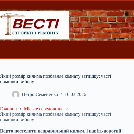
Перейти
до
вмісту
Який розмір килима позбавляє кімнату затишку: часті
помилки вибору
Петро Семененко
16.03.2026
Головна
Міське середовище
Який розмір килима позбавляє кімнату затишку: часті
помилки вибору
Варто постелити неправильний килим, і навіть дорогий