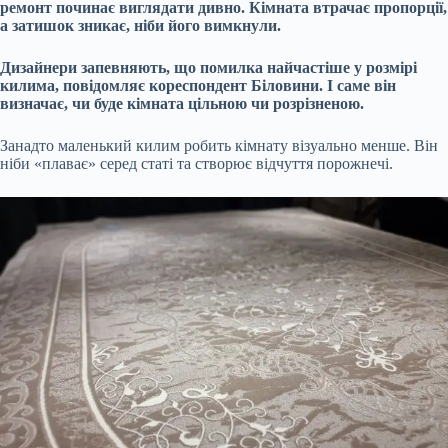
ремонт починає виглядати дивно. Кімната втрачає пропорції,
а затишок зникає, ніби його вимкнули.
Дизайнери запевняють, що помилка найчастіше у розмірі
килима, повідомляє кореспондент Біловини. І саме він
визначає, чи буде кімната цільною чи розрізненою.
Занадто маленький килим робить кімнату візуально менше. Він
ніби «плаває» серед статі та створює відчуття порожнечі.