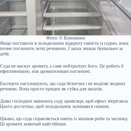
Фото: © Білновини
Якщо поставити в холодильник відкриту ємність із содою, вона
почне поглинати леткі речовини. І запах зникає буквально за
добу.
Сода не маскує аромату, а саме нейтралізує його. Це робить її
ефективнішою, ніж ароматизовані поглиначі.
Експерти наголошують, що сода безпечна і не виділяє жодних
речовин. Вона просто працює як губка для запахів.
Деякі господині змінюють соду щомісяця, щоб ефект зберігався.
Цього достатньо, щоб холодильник залишався свіжим.
Цікаво, що сода справляється навіть із запахом риби та часнику.
Ці аромати зазвичай найстійкіші.