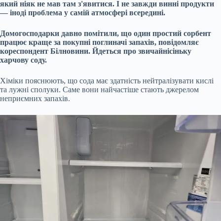
який ніяк не мав там з'явитися. І не завжди винні продукти
— іноді проблема у самій атмосфері всередині.
Домогосподарки давно помітили, що один простий сорбент
працює краще за покупні поглиначі запахів, повідомляє
кореспондент Білновини. Йдеться про звичайнісіньку
харчову соду.
Хіміки пояснюють, що сода має здатність нейтралізувати кислі
та лужні сполуки. Саме вони найчастіше стають джерелом
неприємних запахів.