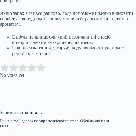
найкраще.
Якщо запах з'явився раптово, сода допоможе швидко відновити
свіжість. І холодильник знову стане нейтральним та чистим за
ароматом.
Цибуля не щипає очі: який незвичайний спосіб
використовують кухарі перед нарізкою
Навіщо макати ніж у гарячу воду: вчимося правильно
різати торт чи сир
Submit Rating
Rate this item:
No votes yet.
Залишити відповідь
Ваша e-mail адреса не оприлюднюватиметься.
Обов’язкові поля
позначені
*