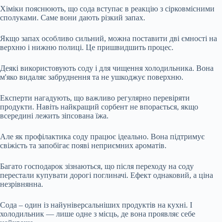
Хіміки пояснюють, що сода вступає в реакцію з сірковмісними
сполуками. Саме вони дають різкий запах.
Якщо запах особливо сильний, можна поставити дві ємності на
верхню і нижню полиці. Це пришвидшить процес.
Деякі використовують соду і для чищення холодильника. Вона
м'яко видаляє забруднення та не ушкоджує поверхню.
Експерти нагадують, що важливо регулярно перевіряти
продукти. Навіть найкращий сорбент не впорається, якщо
всередині лежить зіпсована їжа.
Але як профілактика соду працює ідеально. Вона підтримує
свіжість та запобігає появі неприємних ароматів.
Багато господарок зізнаються, що після переходу на соду
перестали купувати дорогі поглиначі. Ефект однаковий, а ціна
незрівнянна.
Сода – один із найуніверсальніших продуктів на кухні. І
холодильник — лише одне з місць, де вона проявляє себе