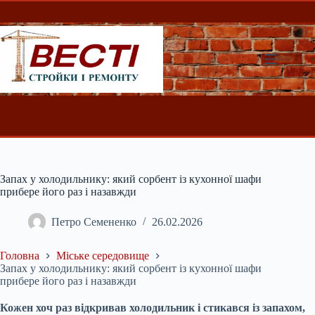
Перейти
до
вмісту
Запах у холодильнику: який сорбент із кухонної шафи
прибере його раз і назавжди
Петро Семененко
26.02.2026
Головна
Міське середовище
Запах у холодильнику: який сорбент із кухонної шафи
прибере його раз і назавжди
Кожен хоч раз відкривав холодильник і стикався із запахом,