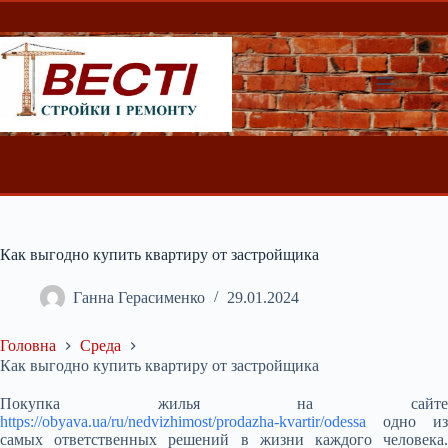
Перейти
до
вмісту
Как выгодно купить квартиру от застройщика
Ганна Герасименко
29.01.2024
Головна
Среда
Как выгодно купить квартиру от застройщика
Покупка жилья на сайте
https://obyava.ua/ru/nedvizhimost/prodazha-kvartir/odessa
одно из
самых ответственных решений в жизни каждого человека.