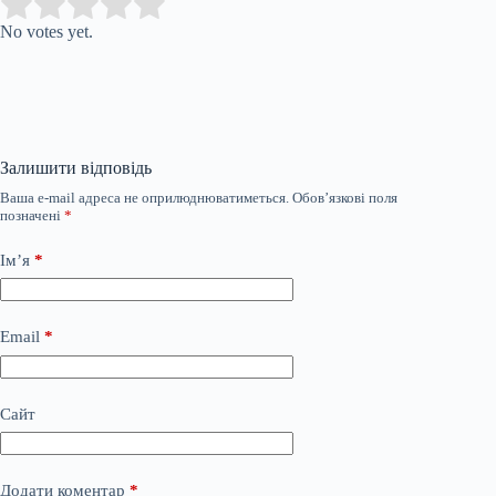
Submit Rating
Rate this item:
No votes yet.
Залишити відповідь
Ваша e-mail адреса не оприлюднюватиметься.
Обов’язкові поля
позначені
*
Ім’я
*
Email
*
Сайт
Додати коментар
*