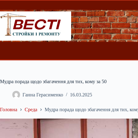
Перейти
до
вмісту
Мудра порада щодо збагачення для тих, кому за 50
Ганна Герасименко
16.03.2025
Головна
Среда
Мудра порада щодо збагачення для тих, кому