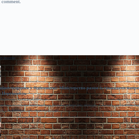
 I comment.
 новини
ціноутворення у будівництві: Міністерство разом із громадами напра
 Нерухомість
расименко
Сер 5, 2026
казники поступово повертаються до рівня попередніх періодів. Сьогодні, 18:16 Фото: m
ня у будівництві Забезпечити прозоре