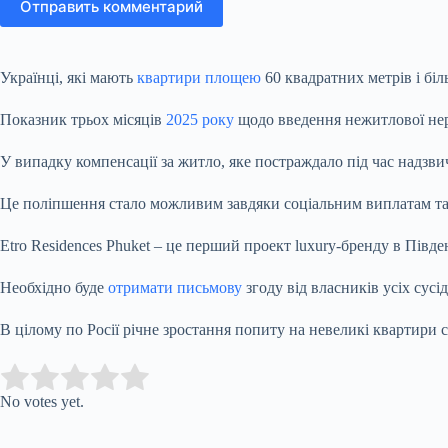
Отправить комментарий
Українці, які мають
квартири площею
60 квадратних метрів і бі
Показник трьох місяців
2025 року
щодо введення нежитлової нер
У випадку компенсації за житло, яке постраждало під час надзв
Це поліпшення стало можливим завдяки соціальним виплатам та 
Etro Residences Phuket – це перший проект luxury-бренду в Півд
Необхідно буде
отримати письмову
згоду від власників усіх сусі
В цілому по Росії річне зростання попиту на невеликі квартири
Submit Rating
Rate this item:
No votes yet.