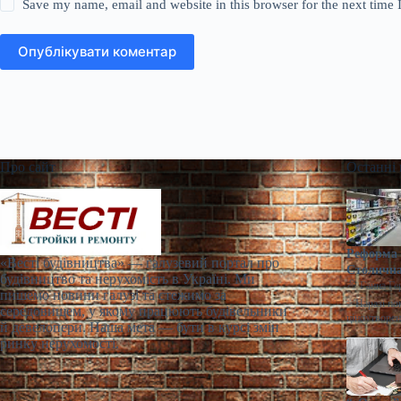
Save my name, email and website in this browser for the next time
Опублікувати коментар
Про сайт
Останні
Реформа 
«Весті будівництва» — галузевий портал про
Столична
будівництво та нерухомість в Україні. Ми
Ганна Ге
пишемо новини галузі та стежимо за
> Наразі по
середовищем, у якому працюють будівельники
ціноутворен
й девелопери. Наша мета — бути в курсі змін
ринку нерухомості.