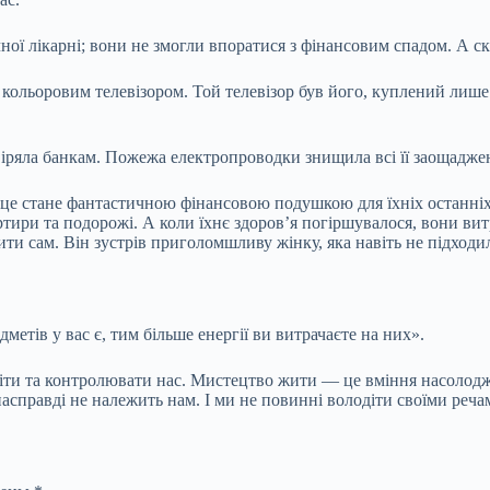
чної лікарні; вони не змогли впоратися з фінансовим спадом. А 
 кольоровим телевізором. Той телевізор був його, куплений лише м
овіряла банкам. Пожежа електропроводки знищила всі її заощадже
це стане фантастичною фінансовою подушкою для їхніх останніх
ртири та подорожі. А коли їхнє здоров’я погіршувалося, вони ви
ити сам. Він зустрів приголомшливу жінку, яка навіть не підход
етів у вас є, тим більше енергії ви витрачаєте на них».
діти та контролювати нас. Мистецтво жити — це вміння насолодж
насправді не належить нам. І ми не повинні володіти своїми реч