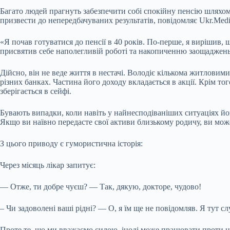
Багато людей прагнуть забезпечити собі спокійну пенсію шляхом
призвести до непередбачуваних результатів, повідомляє Ukr.Medi
«Я почав готуватися до пенсії в 40 років. По-перше, я вирішив, 
присвятив себе наполегливій роботі та накопиченню заощадже
Дійсно, він не веде життя в нестачі. Володіє кількома житловим
різних банках. Частина його доходу вкладається в акції. Крім тог
зберігається в сейфі.
Бувають випадки, коли навіть у найнесподіваніших ситуаціях йом
Якщо ви наївно передасте свої активи близькому родичу, ви мож
З цього приводу є гумористична історія:
Через місяць лікар запитує:
— Отже, ти добре чуєш? — Так, дякую, докторе, чудово!
– Чи задоволені ваші рідні? — О, я їм ще не повідомляв. Я тут сл
Проте те, що ми вважаємо силою, іноді може працювати проти н