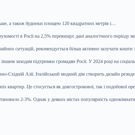
льше, а також будинки площею 120 квадратних метрів і…
ухомості в Росії на 2,5% перевищує дані аналогічного періоду
ичайних ситуацій, рекомендується більш активно залучати кошти
іншим заходам підтримки громадян Росії. У 2024 році на соціа
енно-Східній Азії. Італійський модний дім створить дизайн резид
дніх квартир. Це стосується як довгострокової, так і подобової о
 становило 2-3%. Однак у деяких містах популярність однокімна