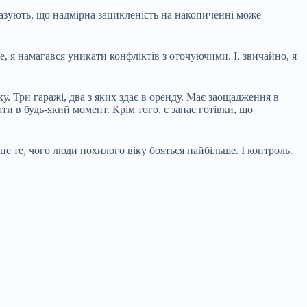
казують, що надмірна зацикленість на накопиченні може
е, я намагався уникати конфліктів з оточуючими. І, звичайно, я
. Три гаражі, два з яких здає в оренду. Має заощадження в
ати в будь-який момент. Крім того, є запас готівки, що
це те, чого люди похилого віку бояться найбільше. І контроль.