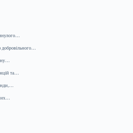
 минулого…
 з добровільного…
льну…
енцій та…
ренди,…
тних…