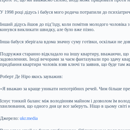
У 1998 році дідусь і бабуся мого родича потрапили до психіатри
Інший дідусь йшов до під’їзду, коли помітив молодого чоловіка з
кинувся викликати швидку, але було вже пізно.
Інша бабуся зберігала вдома значну суму готівки, оскільки не д
Подружжя старанно відкладало на іншу квартиру, вважаючи, що 
задоволеннях. Іноді вечорами за чаєм фантазували про здачу ква
придбання квартири чоловік взяв ключі та заявив, що буде там ж
Роберт Де Ніро якось зауважив:
«Я вважаю за краще уникати непотрібних речей. Чим більше предм
Існує тонкий баланс між володінням майном і дозволом їм воло
хвилювання, що одного дня це все заберуть. Ніщо в цьому світі 
Джерело:
ukr.media