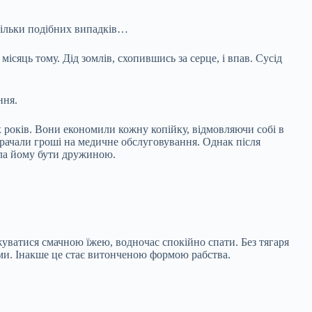
скільки подібних випадків…
ісяць тому. Дід зомлів, схопившись за серце, і впав. Сусід
ння.
 років. Вони економили кожну копійку, відмовляючи собі в
трачали гроші на медичне обслуговування. Однак після
ила йому бути дружиною.
уватися смачною їжею, водночас спокійно спати. Без тягаря
ами. Інакше це стає витонченою формою рабства.