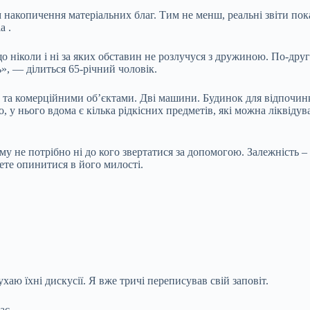
 накопичення матеріальних благ. Тим не менш, реальні звіти по
a .
що ніколи і ні за яких обставин не розлучуся з дружиною. По-друг
нь», —
ділиться 65-річний чоловік.
и та комерційними об’єктами. Дві машини. Будинок для відпочинку
о, у нього вдома є кілька рідкісних предметів, які можна ліквідув
у не потрібно ні до кого звертатися за допомогою. Залежність – 
ете опинитися в його милості.
ухаю їхні дискусії. Я вже тричі переписував свій заповіт.
ас.