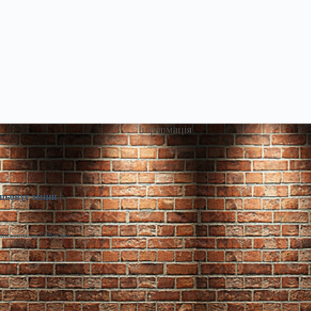
Інформація
цьовує зміни |
infin.com.ua Реформа