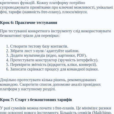
критичних функцій. Кожну платформу потрібно
супроводжувати примітками про ключові можливості, унікальні
фічі, тарифи (наявність free-плану), плюси/мінуси.
Крок 6: Практичне тестування
При тестуванні конкретного інструменту слід використовувати
безкоштовні тріали для перевірки:
Створити тестову базу контактів.
Зібрати лист з нуля / адаптуйте шаблон.
Додати мультимедіа (відео, картинки, PDF).
Протестувати конструктор (зручність інтерфейсу).
Перевірити звітність (відкриття, кліки, конверсії).
Записати скрінкаст процесу для командної оцінки.
Доцільно протестувати кілька рішень, рекомендованих
командою. Скоротити список допоможе аналіз провідних
платформ у наступному розділі.
Крок 7: Старт з безкоштовних тарифів
У разі сумнівів можна почати з free-планів. Це мінімізує ризики
при освоєнні нового інструменту. Більшість сервісів (Mailchimp,