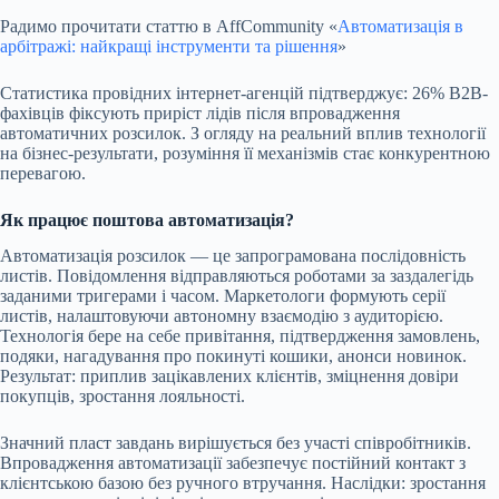
Радимо прочитати статтю в AffCommunity «
Автоматизація в
арбітражі: найкращі інструменти та рішення
»
Статистика провідних інтернет-агенцій підтверджує: 26% B2B-
фахівців фіксують приріст лідів після впровадження
автоматичних розсилок. З огляду на реальний вплив технології
на бізнес-результати, розуміння її механізмів стає конкурентною
перевагою.
Як працює поштова автоматизація?
Автоматизація розсилок — це запрограмована послідовність
листів. Повідомлення відправляються роботами за заздалегідь
заданими тригерами і часом. Маркетологи формують серії
листів, налаштовуючи автономну взаємодію з аудиторією.
Технологія бере на себе привітання, підтвердження замовлень,
подяки, нагадування про покинуті кошики, анонси новинок.
Результат: приплив зацікавлених клієнтів, зміцнення довіри
покупців, зростання лояльності.
Значний пласт завдань вирішується без участі співробітників.
Впровадження автоматизації забезпечує постійний контакт з
клієнтською базою без ручного втручання. Наслідки: зростання