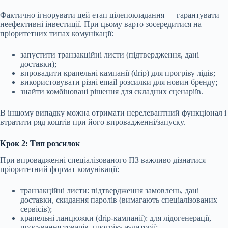
Фактично ігнорувати цей етап цілепокладання — гарантувати
неефективні інвестиції. При цьому варто зосередитися на
пріоритетних типах комунікації:
запустити транзакційні листи (підтвердження, дані
доставки);
впровадити крапельні кампанії (drip) для прогріву лідів;
використовувати різні email розсилки для новин бренду;
знайти комбіновані рішення для складних сценаріїв.
В іншому випадку можна отримати нерелевантний функціонал і
втратити ряд коштів при його впровадженні/запуску.
Крок 2: Тип розсилок
При впровадженні спеціалізованого ПЗ важливо дізнатися
пріоритетний формат комунікації:
транзакційні листи: підтвердження замовлень, дані
доставки, скидання паролів (вимагають спеціалізованих
сервісів);
крапельні ланцюжки (drip-кампанії): для лідогенерації,
просування товарів, прогріву аудиторії;