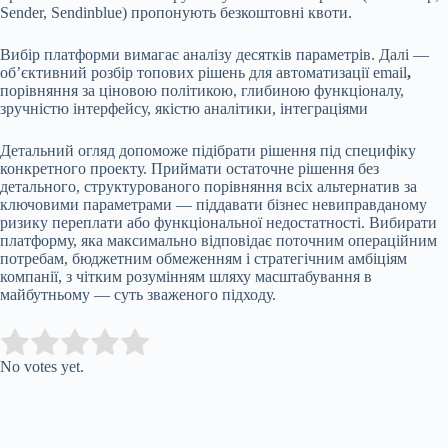
Sender, Sendinblue) пропонують безкоштовні квоти.
Вибір платформи вимагає аналізу десятків параметрів. Далі —
об’єктивний розбір топових рішень для автоматизації email
,
порівняння за ціновою політикою, глибиною функціоналу,
зручністю інтерфейсу, якістю аналітики, інтеграціями
Детальний огляд допоможе підібрати рішення під специфіку
конкретного проекту. Приймати остаточне рішення без
детального, структурованого порівняння всіх альтернатив за
ключовими параметрами — піддавати бізнес невиправданому
ризику переплати або функціональної недостатності. Вибирати
платформу, яка максимально відповідає поточним операційним
потребам, бюджетним обмеженням і стратегічним амбіціям
компанії, з чітким розумінням шляху масштабування в
майбутньому — суть зваженого підходу.
Submit Rating
Rate this item:
No votes yet.