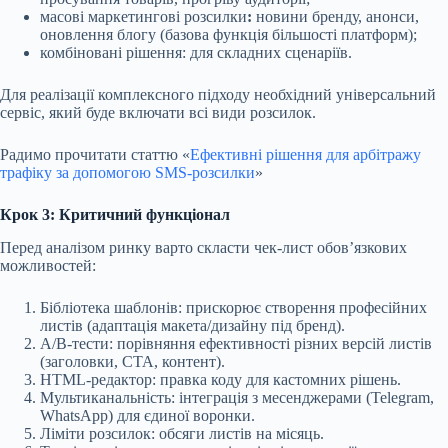
масові маркетингові розсилки
:
новини бренду, анонси,
оновлення блогу (базова функція більшості платформ);
комбіновані рішення: для складних сценаріїв.
Для реалізації комплексного підходу необхідний універсальний
сервіс, який буде включати всі види розсилок.
Радимо прочитати статтю «
Ефективні рішення для арбітражу
трафіку за допомогою SMS-розсилки
»
Крок 3: Критичний функціонал
Перед аналізом ринку варто скласти чек-лист обов’язкових
можливостей:
Бібліотека шаблонів: прискорює створення професійних
листів (адаптація макета/дизайну під бренд).
A/B-тести: порівняння ефективності різних версій листів
(заголовки, CTA, контент).
HTML-редактор: правка коду для кастомних рішень.
Мультиканальність: інтеграція з месенджерами (Telegram,
WhatsApp) для єдиної воронки.
Ліміти розсилок: обсяги листів на місяць.