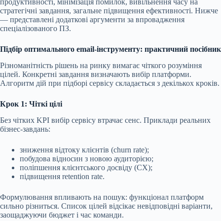
продуктивності, мінімізація помилок, вивільнення часу на
стратегічні завдання, загальне підвищення ефективності. Нижче
— представлені додаткові аргументи за впровадження
спеціалізованого ПЗ.
Підбір оптимального email-інструменту: практичний посібник
Різноманітність рішень на ринку вимагає чіткого розуміння
цілей. Конкретні завдання визначають вибір платформи.
Алгоритм дій при підборі сервісу складається з декількох кроків.
Крок 1: Чіткі цілі
Без чітких KPI вибір сервісу втрачає сенс. Приклади реальних
бізнес-завдань:
зниження відтоку клієнтів (churn rate);
побудова відносин з новою аудиторією;
поліпшення клієнтського досвіду (CX);
підвищення retention rate.
Формулювання впливають на пошук: функціонал платформ
сильно різниться. Список цілей відсікає невідповідні варіанти,
заощаджуючи бюджет і час команди.