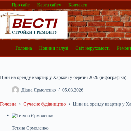
Перейти
Про сайт
Карта сайту
Контакти
до
вмісту
Головна
Новини галузі
Світ нерухомості
Ремонт
Ціни на оренду квартир у Харкові у березні 2026 (інфографіка)
Діана Ярмоленко
05.03.2026
Головна
Сучасне будівництво
Ціни на оренду квартир у Хар
Тетяна Єрмоленко