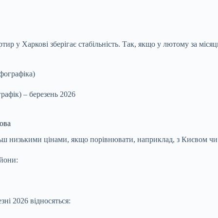
ир у Харкові зберігає стабільність. Так, якщо у лютому за міся
графік) – березень 2026
ова
льш низькими цінами, якщо порівнювати, наприклад, з Києвом ч
йони:
зні 2026 відносяться: