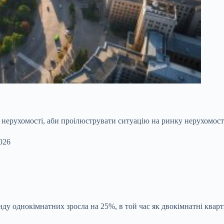
о
нерухомості, аби проілюструвати ситуацію на ринку нерухомості
026
ренду однокімнатних зросла на 25%, в той час як двокімнатні ква