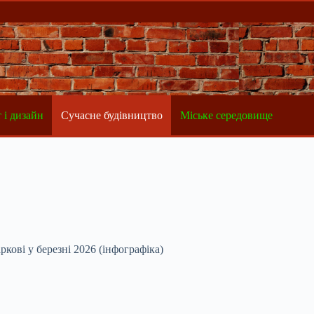
 і дизайн
Сучасне будівництво
Міське середовище
кові у березні 2026 (інфографіка)