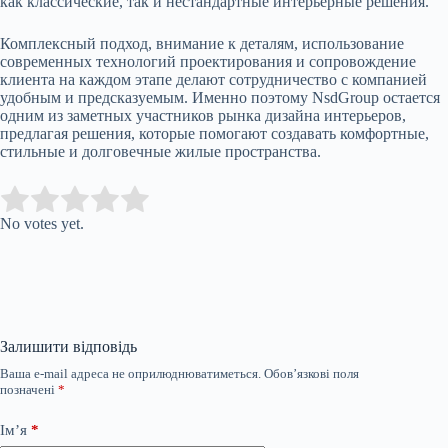
как классические, так и нестандартные интерьерные решения.
Комплексный подход, внимание к деталям, использование
современных технологий проектирования и сопровождение
клиента на каждом этапе делают сотрудничество с компанией
удобным и предсказуемым. Именно поэтому NsdGroup остается
одним из заметных участников рынка дизайна интерьеров,
предлагая решения, которые помогают создавать комфортные,
стильные и долговечные жилые пространства.
Submit Rating
Rate this item:
No votes yet.
Залишити відповідь
Ваша e-mail адреса не оприлюднюватиметься.
Обов’язкові поля
позначені
*
Ім’я
*