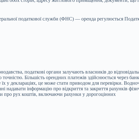
 дані обох сторін, адресу житлового приміщення, документи, що 
еральної податкової служби (ФНС) — оренда регулюється Подат
одавства, податкові органи залучають власників до відповідальн
 точністю. Більшість орендних платежів здійснюється через банк
 їх у деклараціях, це може стати приводом для перевірки. Водно
ані надавати інформацію про відкриття та закриття рахунків фізи
ки про рух коштів, включаючи рахунки у дорогоцінних