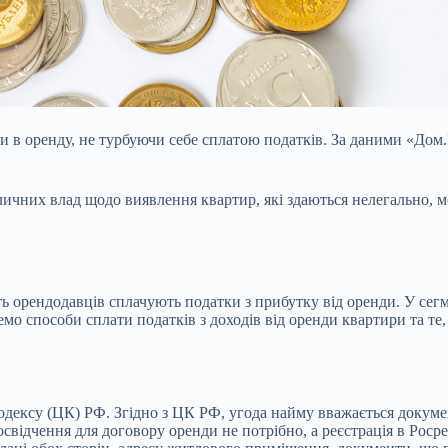
ри в оренду, не турбуючи себе сплатою податків. За даними «До
оличних влад щодо виявлення квартир, які здаються нелегально,
ть орендодавців сплачують податки з прибутку від оренди. У сегме
емо способи сплати податків з доходів від оренди квартири та те
дексу (ЦК) РФ. Згідно з ЦК РФ, угода найму вважається докуме
відчення для договору оренди не потрібно, а реєстрація в Росре