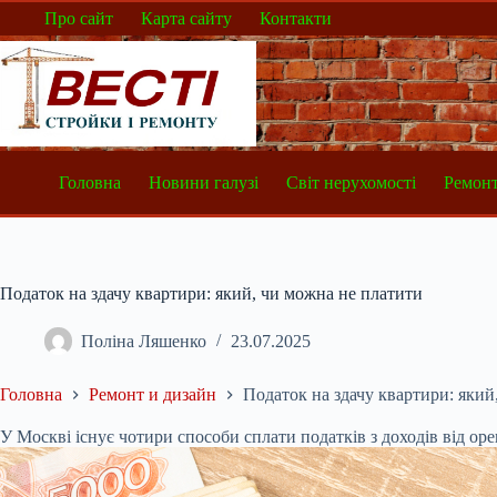
Перейти
Про сайт
Карта сайту
Контакти
до
вмісту
Головна
Новини галузі
Світ нерухомості
Ремонт
Податок на здачу квартири: який, чи можна не платити
Поліна Ляшенко
23.07.2025
Головна
Ремонт и дизайн
Податок на здачу квартири: який
У Москві існує чотири способи сплати податків з доходів від ор