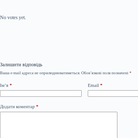
Submit Rating
Rate this item:
No votes yet.
Залишити відповідь
Ваша e-mail адреса не оприлюднюватиметься.
Обов’язкові поля позначені
*
Ім’я
*
Email
*
Додати коментар
*