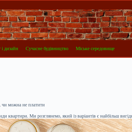
 і дизайн
Сучасне будівництво
Міське середовище
, чи можна не платити
енди квартири. Ми розглянемо, який із варіантів є найбільш вигі