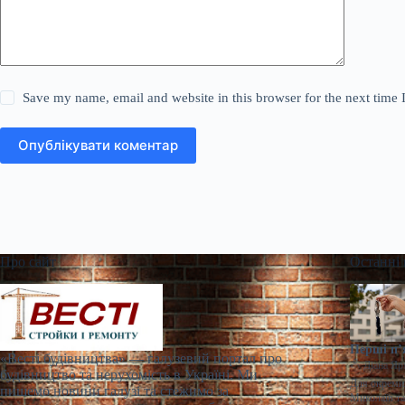
Save my name, email and website in this browser for the next time
Опублікувати коментар
Про сайт
Останні
Перші п’
«Весті будівництва» — галузевий портал про
Діана Яр
будівництво та нерухомість в Україні. Ми
Для окремих
пишемо новини галузі та стежимо за
Миколаїв т