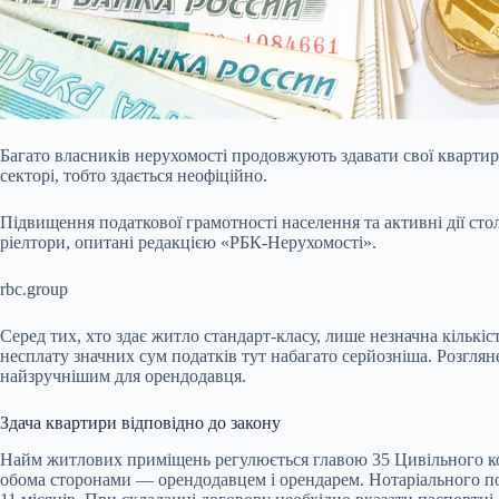
Багато власників нерухомості продовжують здавати свої кварти
секторі, тобто здається неофіційно.
Підвищення податкової грамотності населення та активні дії ст
ріелтори, опитані редакцією «РБК-Нерухомості».
rbc.group
Серед тих, хто здає житло стандарт-класу, лише незначна кількіс
несплату значних сум податків тут набагато серйозніша. Розглян
найзручнішим для орендодавця.
Здача квартири відповідно до закону
Найм житлових приміщень регулюється главою 35 Цивільного ко
обома сторонами — орендодавцем і орендарем. Нотаріального пос