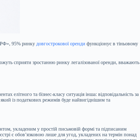
м.РФ», 95% ринку
довгострокової оренди
функціонує в тіньовому
 можуть сприяти зростанню ринку легалізованої оренди, вважають
нтах елітного та бізнес-класу ситуація інша: відповідальність за
, який із податкових режимів буде найвигіднішим та
нтом, укладеним у простій письмовій формі та підписаним
єстрі є обов’язковою лише для угод, укладених на термін понад