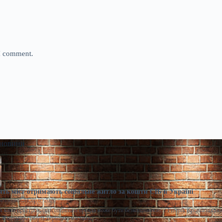
 I comment.
 новини
ять міст отримають соціальне житло за кошти ЄІБ в Україні
моленко
Сер 6, 2026
 категорій громадян соціальна оренда може бути безкоштовною. / Freepik Кропивницьки
а Житомир стануть першими містами,…