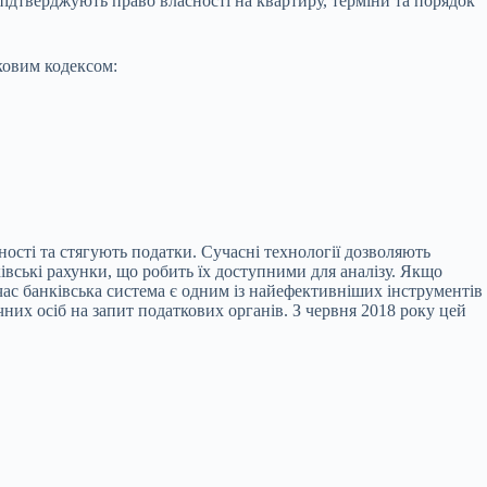
підтверджують право власності на квартиру, терміни та порядок
ковим кодексом:
ості та стягують податки. Сучасні технології дозволяють
івські рахунки, що робить їх доступними для аналізу. Якщо
час банківська система є одним із найефективніших інструментів
чних осіб на запит податкових органів. З червня 2018 року цей