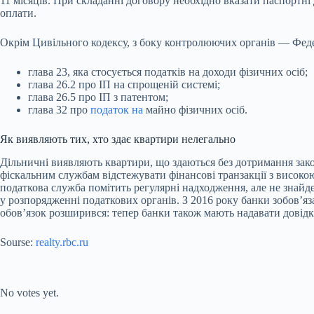
11 місяців. При складанні договору необхідно вказати паспортні
оплати.
Окрім Цивільного кодексу, з боку контролюючих органів — Фед
глава 23, яка стосується податків на доходи фізичних осіб;
глава 26.2 про ІП на спрощеній системі;
глава 26.5 про ІП з патентом;
глава 32 про
податок на
майно фізичних осіб.
Як виявляють тих, хто здає квартири нелегально
Дільничні виявляють квартири, що здаються без дотримання закон
фіскальним службам відстежувати фінансові транзакції з високою
податкова служба помітить регулярні надходження, але не знайде
у розпорядженні податкових органів. З 2016 року банки зобов’яз
обов’язок розширився: тепер банки також мають надавати довід
Sourse:
realty.rbc.ru
Submit Rating
Rate this
item:
No votes yet.