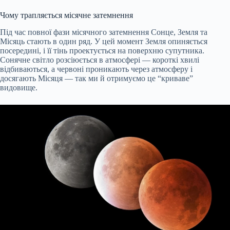
Чому трапляється місячне затемнення
Під час повної фази місячного затемнення Сонце, Земля та
Місяць стають в один ряд. У цей момент Земля опиняється
посередині, і її тінь проектується на поверхню супутника.
Сонячне світло розсіюється в атмосфері — короткі хвилі
відбиваються, а червоні проникають через атмосферу і
досягають Місяця — так ми й отримуємо це “криваве”
видовище.