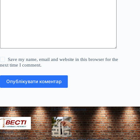
Save my name, email and website in this browser for the
next time I comment.
Опублікувати коментар
Про сайт
Останні новини
Ін
«Весті
будівництва»
Перші п’ять міст отримають