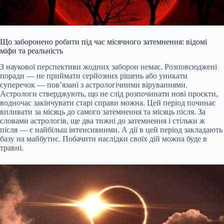
Що заборонено робити під час місячного затемнення: відомі
міфи та реальність
З наукової перспективи жодних заборон немає. Розповсюджені
поради — не приймати серйозних рішень або уникати
суперечок — пов’язані з астрологічними віруваннями.
Астрологи стверджують, що не слід розпочинати нові проєкти,
водночас закінчувати старі справи можна. Цей період починає
впливати за місяць до самого затемнення та місяць після. За
словами астрологів, ще два тижні до затемнення і стільки ж
після — є найбільш інтенсивними. А дії в цей період закладають
базу на майбутнє. Побачити наслідки своїх дій можна буде в
травні.