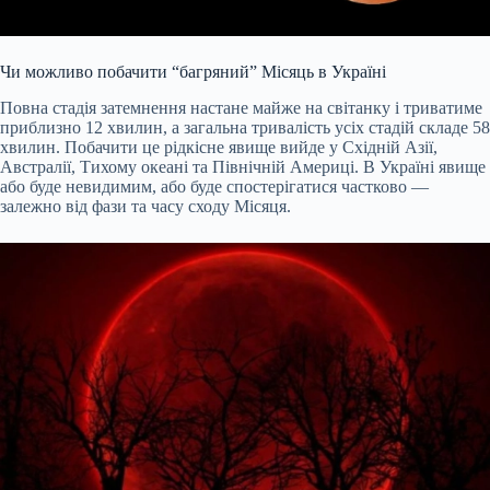
Чи можливо побачити “багряний” Місяць в Україні
Повна стадія затемнення настане майже на світанку і триватиме
приблизно 12 хвилин, а загальна тривалість усіх стадій складе 58
хвилин. Побачити це рідкісне явище вийде у Східній Азії,
Австралії, Тихому океані та Північній Америці. В Україні явище
або буде невидимим, або буде спостерігатися частково —
залежно від фази та часу сходу Місяця.