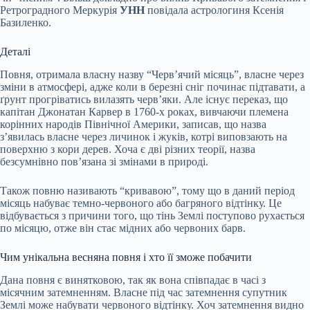
Ретроградного Меркурія
УНН
повідала астрологиня Ксенія
Базиленко.
Деталі
Повня, отримала власну назву “Черв’ячий місяць”, власне через
зміни в атмосфері, адже коли в березні сніг починає підтавати, а
ґрунт прогріватись вилазять черв’яки. Але існує переказ, що
капітан Джонатан Карвер в 1760-х роках, вивчаючи племена
корінних народів Північної Америки, записав, що назва
з’явилась власне через личинок і жуків, котрі виповзають на
поверхню з кори дерев. Хоча є дві різних теорії, назва
безсумнівно пов’язана зі змінами в природі.
Також повню називають “кривавою”, тому що в даний період
місяць набуває темно-червоного або багряного відтінку. Це
відбувається з причини того, що тінь Землі поступово рухається
по місяцю, отже він стає мідних або червоних барв.
Чим унікальна весняна повня і хто її зможе побачити
Дана повня є винятковою, так як вона співпадає в часі з
місячним затемненням. Власне під час затемнення супутник
Землі може набувати червоного відтінку. Хоч затемнення видно