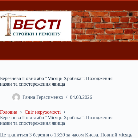
Перейти
до
вмісту
Березнева Повня або “Місяць Хробака”: Походження
назви та спостереження явища
Ганна Герасименко
04.03.2026
Головна
Світ нерухомості
Березнева Повня або “Місяць Хробака”: Походження
назви та спостереження явища
Це трапиться 3 березня о 13:39 за
часом Києва. Повний місяць