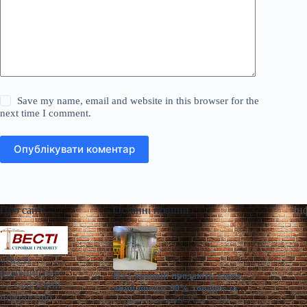
Save my name, email and website in this browser for the
next time I comment.
Опублікувати коментар
Про сайт
Останні новини
Ін
«Весті
будівництва»
На Сумщині продають завод,
— галузевий
який продає 90% товарів за
портал про
кордон
Діана Ярмоленко
Сер 7, 2026