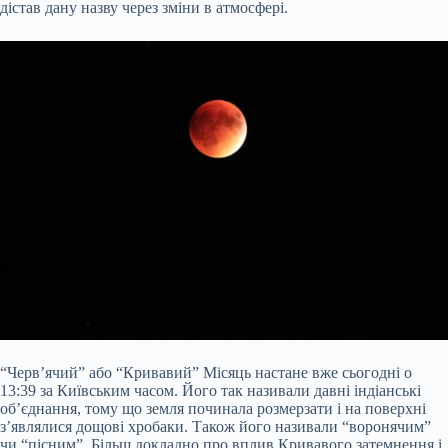
дістав дану назву через зміни в атмосфері.
“Червʼячий” або “Кривавий” Місяць настане вже сьогодні о
13:39 за Київським часом. Його так називали давні індіанські
об’єднання, тому що земля починала розмерзати і на поверхні
з’являлися дощові хробаки. Також його називали “воронячим”
чи “пісним”. Більш докладно про вплив Кривавого затемнення і