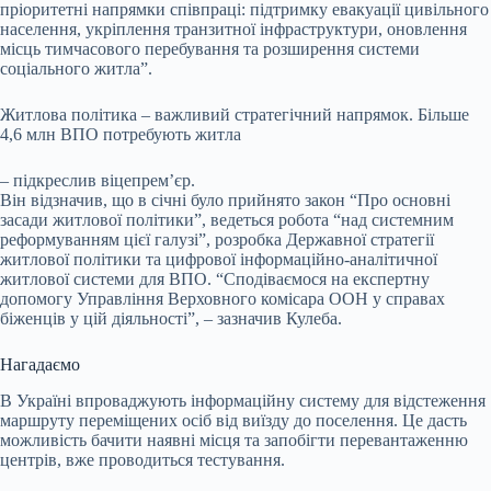
пріоритетні напрямки співпраці: підтримку евакуації цивільного
населення, укріплення транзитної інфраструктури, оновлення
місць тимчасового перебування та розширення системи
соціального житла”.
Житлова політика – важливий стратегічний напрямок. Більше
4,6 млн ВПО потребують житла
– підкреслив віцепрем’єр.
Він відзначив, що в січні було прийнято закон “Про основні
засади житлової політики”, ведеться робота “над системним
реформуванням цієї галузі”, розробка Державної стратегії
житлової політики та цифрової інформаційно-аналітичної
житлової системи для ВПО. “Сподіваємося на експертну
допомогу Управління Верховного комісара ООН у справах
біженців у цій діяльності”, – зазначив Кулеба.
Нагадаємо
В Україні впроваджують інформаційну систему для відстеження
маршруту переміщених осіб від виїзду до поселення. Це дасть
можливість бачити наявні місця та запобігти перевантаженню
центрів, вже проводиться тестування.