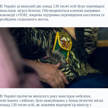
В Україні за минулий рік понад 130 тисяч осіб були переміщені
внаслідок загроз безпеці. Обговорюються ключові напрямки
взаємодії з ООН, зокрема підтримка переміщення
населення та
розбудова соціального житла.
В Україні протягом минулого року внаслідок небезпек,
пов’язаних з війною, було евакуйовано у більш безпечні місця
понад 130 тисяч осіб, як зазначив віцепрем’єр-міністр з