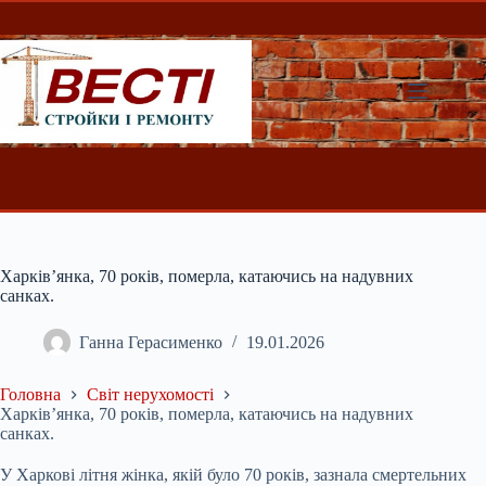
Перейти
до
вмісту
Харків’янка, 70 років, померла, катаючись на надувних
санках.
Ганна Герасименко
19.01.2026
Головна
Світ нерухомості
Харків’янка, 70 років, померла, катаючись на надувних
санках.
У Харкові літня жінка, якій було 70 років, зазнала смертельних