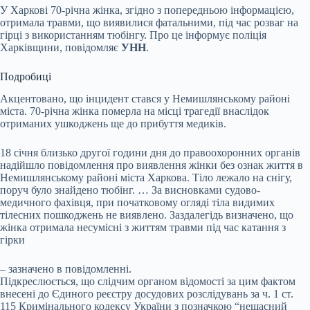
У Харкові 70-річна жінка, згідно з попередньою інформацією,
отримала травми, що виявилися фатальними, під час розваг на
гірці з використанням тюбінгу. Про це інформує поліція
Харківщини, повідомляє
УНН
.
Подробиці
Акцентовано, що інцидент стався у Немишлянському районі
міста. 70-річна жінка померла на місці трагедії внаслідок
отриманих ушкоджень ще до прибуття медиків.
18 січня близько другої години дня до правоохоронних органів
надійшло повідомлення про виявлення жінки без ознак життя в
Немишлянському районі міста Харкова. Тіло лежало на снігу,
поруч було знайдено тюбінг. … За висновками судово-
медичного фахівця, при початковому огляді тіла видимих
тілесних пошкоджень не виявлено. Заздалегідь визначено, що
жінка отримала несумісні з життям травми під час катання з
гірки
– зазначено в повідомленні.
Підкреслюється, що слідчим органом відомості за цим фактом
внесені до Єдиного реєстру досудових розслідувань за ч. 1 ст.
115 Кримінального кодексу України з позначкою “нещасний