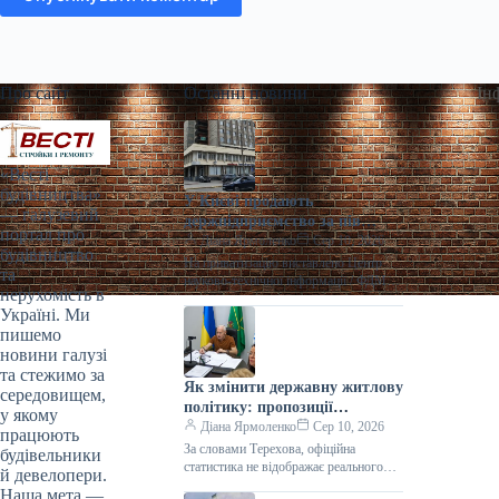
Про сайт
Останні новини
Ін
«Весті
будівництва»
У Києві продають
— галузевий
держпідприємство за пів
портал про
мільйона гривень
Діана Ярмоленко
Сер 10, 2026
будівництво
На приватизацію виставлено Центр
та
науково-технічної інформації / ФДМУ
нерухомість в
18 серпня Фонд державного майна
Україні. Ми
України (ФДМУ) проведе онлайн-
пишемо
аукціон з приватизації єдиного
новини галузі
та стежимо за
Як змінити державну житлову
середовищем,
політику: пропозиції
у якому
прифронтових громад
Діана Ярмоленко
Сер 10, 2026
працюють
За словами Терехова, офіційна
будівельники
статистика не відображає реального
й девелопери.
масштабу житлової проблеми /
Наша мета —