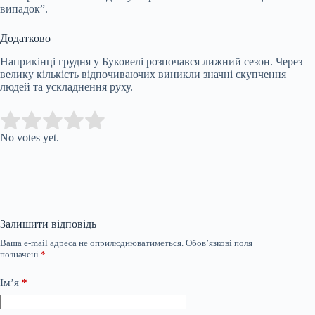
випадок”.
Додатково
Наприкінці грудня у Буковелі розпочався лижний сезон. Через
велику кількість відпочиваючих виникли значні скупчення
людей та ускладнення руху.
Submit Rating
Rate this item:
No votes yet.
Залишити відповідь
Ваша e-mail адреса не оприлюднюватиметься.
Обов’язкові поля
позначені
*
Ім’я
*