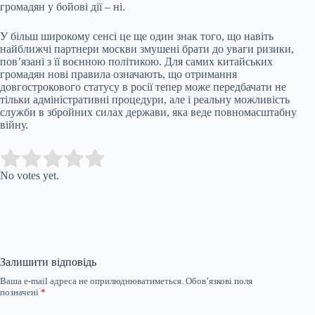
громадян у бойові дії – ні.
У більш широкому сенсі це ще один знак того, що навіть
найближчі партнери москви змушені брати до уваги ризики,
пов’язані з її воєнною політикою. Для самих китайських
громадян нові правила означають, що отримання
довгострокового статусу в росії тепер може передбачати не
тільки адміністративні процедури, але і реальну можливість
служби в збройних силах держави, яка веде повномасштабну
війну.
Submit Rating
Rate this item:
No votes yet.
Залишити відповідь
Ваша e-mail адреса не оприлюднюватиметься.
Обов’язкові поля
позначені
*