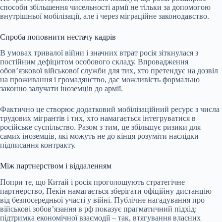
способи збільшення чисельності армії не тільки за допомогою
внутрішньої мобілізації, але і через міграційне законодавство.
Спроба поповнити нестачу кадрів
В умовах тривалої війни і значних втрат росія зіткнулася з
постійним дефіцитом особового складу. Впровадження
обов’язкової військової служби для тих, хто претендує на дозвіл
на проживання і громадянство, дає можливість формально
законно залучати іноземців до армії.
Фактично це створює додатковий мобілізаційний ресурс з числа
трудових мігрантів і тих, хто намагається інтегруватися в
російське суспільство. Разом з тим, це збільшує ризики для
самих іноземців, які можуть не до кінця розуміти наслідки
підписання контракту.
Між партнерством і віддаленням
Попри те, що Китай і росія проголошують стратегічне
партнерство, Пекін намагається зберігати офіційну дистанцію
від безпосередньої участі у війні. Публічне нагадування про
військові зобов’язання в рф показує прагматичний підхід:
підтримка економічної взаємодії – так, втягування власних