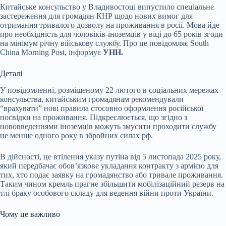
Китайське консульство у Владивостоці випустило спеціальне
застереження для громадян КНР щодо нових вимог для
отримання тривалого дозволу на проживання в росії. Мова йде
про необхідність для чоловіків-іноземців у віці до 65 років згоди
на мінімум річну військову службу. Про це повідомляє South
China Morning Post, інформує
УНН.
Деталі
У повідомленні, розміщеному 22 лютого в соціальних мережах
консульства, китайським громадянам рекомендували
“врахувати” нові правила стосовно оформлення російської
посвідки на проживання. Підкреслюється, що згідно з
нововведеннями іноземців можуть змусити проходити службу
не менше одного року в збройних силах рф.
В дійсності, це втілення указу путіна від 5 листопада 2025 року,
який передбачає обов’язкове укладання контракту з армією для
тих, хто подає заявку на громадянство або тривале проживання.
Таким чином кремль прагне збільшити мобілізаційний резерв на
тлі браку особового складу для ведення війни проти України.
Чому це важливо