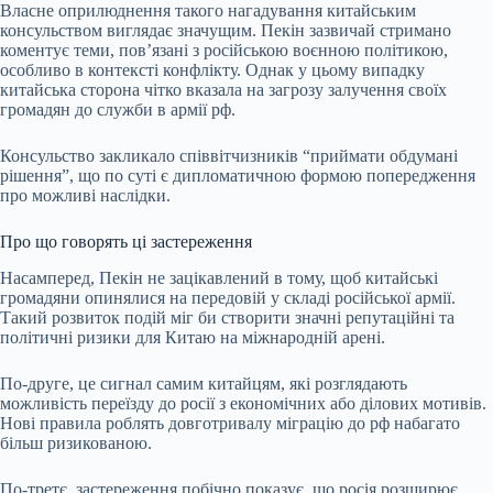
Власне оприлюднення такого нагадування китайським
консульством виглядає значущим. Пекін зазвичай стримано
коментує теми, пов’язані з російською воєнною політикою,
особливо в контексті конфлікту. Однак у цьому випадку
китайська сторона чітко вказала на загрозу залучення своїх
громадян до служби в армії рф.
Консульство закликало співвітчизників “приймати обдумані
рішення”, що по суті є дипломатичною формою попередження
про можливі наслідки.
Про що говорять ці застереження
Насамперед, Пекін не зацікавлений в тому, щоб китайські
громадяни опинялися на передовій у складі російської армії.
Такий розвиток подій міг би створити значні репутаційні та
політичні ризики для Китаю на міжнародній арені.
По-друге, це сигнал самим китайцям, які розглядають
можливість переїзду до росії з економічних або ділових мотивів.
Нові правила роблять довготривалу міграцію до рф набагато
більш ризикованою.
По-третє, застереження побічно показує, що росія розширює