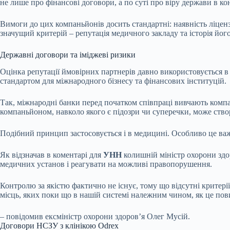
не лише про фінансові договори, а по суті про віру держави в 
Вимоги до цих компаньйонів досить стандартні: наявність ліцензі
значущий критерій – репутація медичного закладу та історія йог
Державні договори та іміджеві ризики
Оцінка репутації ймовірних партнерів давно використовується в о
стандартом для міжнародного бізнесу та фінансових інституцій.
Так, міжнародні банки перед початком співпраці вивчають компа
компаньйоном, навколо якого є підозри чи суперечки, може створ
Подібний принцип застосовується і в медицині. Особливо це важ
Як відзначав в коментарі для
УНН
колишній міністр охорони здор
медичних установ і реагувати на можливі правопорушення.
Контролю за якістю фактично не існує, тому що відсутні критері
місць, яких поки що в нашій системі належним чином, як це пов
– повідомив ексміністр охорони здоров’я Олег Мусій.
Договори НСЗУ з клінікою Odrex