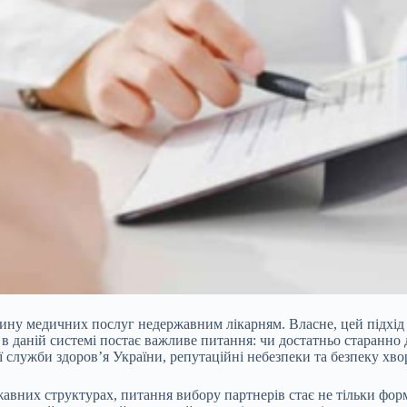
стину медичних послуг недержавним лікарням. Власне, цей підхід
в даній системі постає важливе питання: чи достатньо старанно 
служби здоров’я України, репутаційні небезпеки та безпеку хвор
жавних структурах, питання вибору партнерів стає не тільки фо