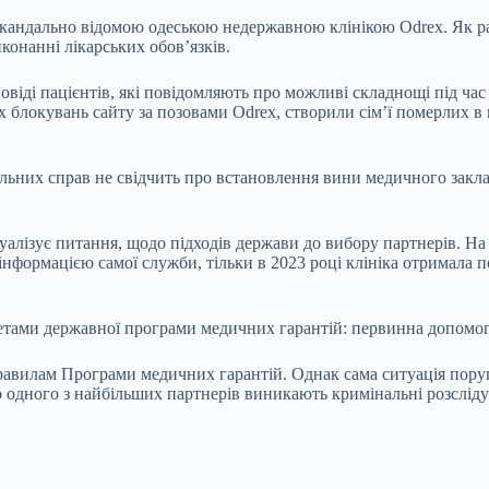
 скандально відомою одеською недержавною клінікою Odrex. Як 
конанні лікарських обов’язків.
овіді пацієнтів, які повідомляють про можливі складнощі під час
х блокувань сайту за позовами Odrex, створили сім’ї померлих в 
ьних справ не свідчить про встановлення вини медичного заклад
уалізує питання, щодо підходів держави до вибору партнерів. На
інформацією самої служби, тільки в 2023 році клініка отримала
етами державної програми медичних гарантій: первинна допомога, 
равилам Програми медичних гарантій. Однак сама ситуація пор
 одного з найбільших партнерів виникають кримінальні розслідув