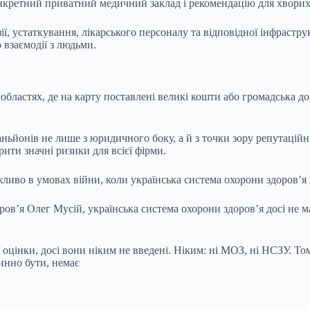
конкретний приватний медичний заклад і рекомендацію для хворих
ї, устаткування, лікарського персоналу та відповідної інфрастру
о взаємодії з людьми.
бластях, де на карту поставлені великі кошти або громадська дові
ньйонів не лише з юридичного боку, а й з точки зору репутаційн
ити значні ризики для всієї фірми.
ливо в умовах війни, коли українська система охорони здоров’я 
ов’я Олег Мусій, українська система охорони здоровʼя досі не має
ї оцінки, досі вони ніким не введені. Ніким: ні МОЗ, ні НСЗУ. Т
инно бути, немає