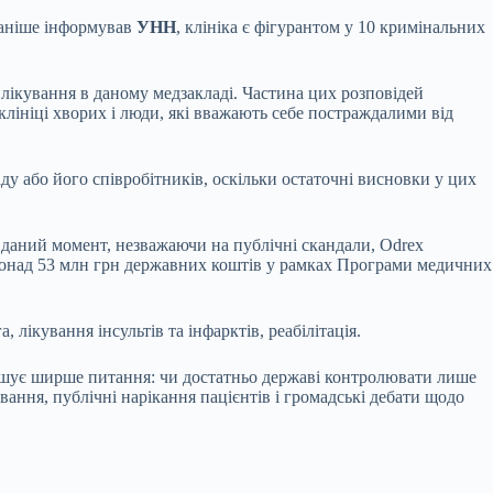
раніше інформував
УНН
, клініка є фігурантом у 10 кримінальних
 лікування в даному медзакладі. Частина цих розповідей
клініці хворих і люди, які вважають себе постраждалими від
у або його співробітників, оскільки остаточні висновки у цих
 даний момент, незважаючи на публічні скандали, Odrex
 понад 53 млн грн державних коштів у рамках Програми медичних
лікування інсультів та інфарктів, реабілітація.
ушує ширше питання: чи достатньо державі контролювати лише
ання, публічні нарікання пацієнтів і громадські дебати щодо