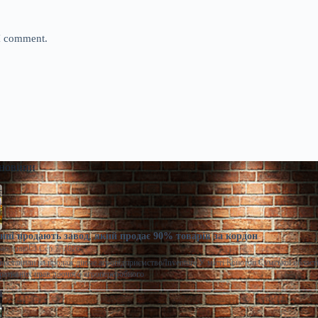
 I comment.
 новини
ні продають завод, який продає 90% товарів за кордон
моленко
Сер 7, 2026
виставили на продаж діюче агропідприємство/Inventure У місті Конотоп Сумської област
ративних прав діючого агропереробного