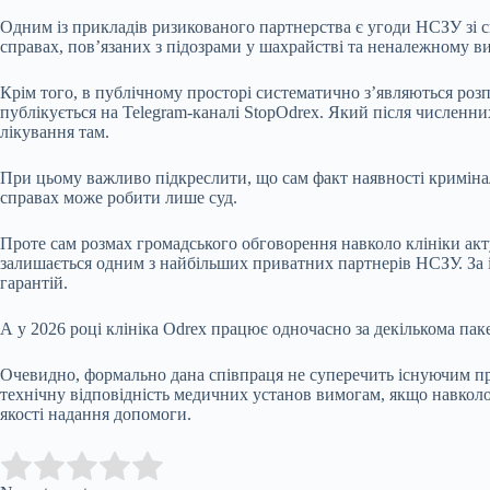
Одним із прикладів ризикованого партнерства є угоди НСЗУ зі
справах, пов’язаних з підозрами у шахрайстві та неналежному ви
Крім того, в публічному просторі систематично з’являються розп
публікується на Telegram-каналі StopOdrex. Який після численни
лікування там.
При цьому важливо підкреслити, що сам факт наявності кримінал
справах може робити лише суд.
Проте сам розмах громадського обговорення навколо клініки акт
залишається одним з найбільших приватних партнерів НСЗУ. За 
гарантій.
А у 2026 році клініка Odrex працює одночасно за декількома пак
Очевидно, формально дана співпраця не суперечить існуючим п
технічну відповідність медичних установ вимогам, якщо навколо
якості надання допомоги.
Submit Rating
Rate this item: