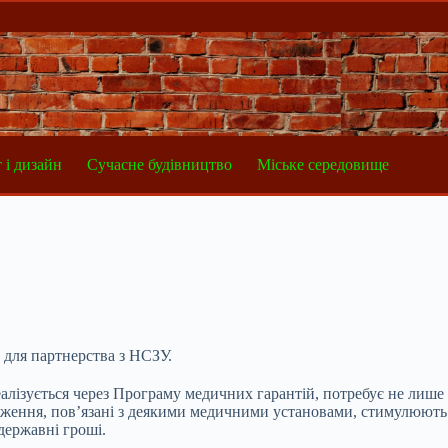
 і дизайн
Сучасне будівництво
Міське середовище
 для партнерства з НСЗУ.
еалізується через Програму медичних гарантій, потребує не лиш
овадження, пов’язані з деякими медичними установами, стимулюют
державні гроші.