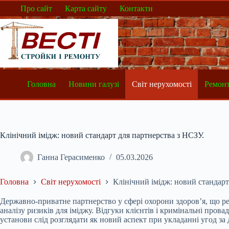
Перейти
Про сайт
Карта сайту
Контакти
до
вмісту
Головна
Новини галузі
Світ нерухомості
Ремонт
Клінічний імідж: новий стандарт для партнерства з НСЗУ.
Ганна Герасименко
05.03.2026
Головна
Світ нерухомості
Клінічний імідж: новий стандарт
Державно-приватне партнерство у сфері охорони здоров’я, що р
аналізу ризиків для іміджу. Відгуки клієнтів і кримінальні пр
установи слід розглядати як новий аспект при укладанні угод за 