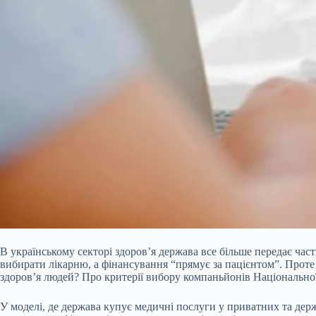
В українському секторі здоров’я держава все більше передає ча
вибирати лікарню, а фінансування “прямує за пацієнтом”. Проте 
здоров’я людей? Про критерії вибору компаньйонів Національної 
У моделі, де держава купує медичні послуги у приватних та дер