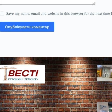
Save my name, email and website in this browser for the next time
Опублікувати коментар
Про сайт
Останні
На Сумщи
«Весті будівництва» — галузевий портал про
Діана Яр
будівництво та нерухомість в Україні. Ми
У Конотопі 
пишемо новини галузі та стежимо за
100% корпо
середовищем, у якому працюють будівельники
й девелопери. Наша мета — бути в курсі змін
ринку нерухомості.