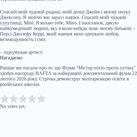
Спасибі моїй чудовій родині, моїй дочці Джейн і моєму онуку
Джексону. Я люблю вас зараз і навіки. Спасибі моїй чудовій
супутниці, Міні. Я кохаю тебе, Міно. І наостанок, дякую
найкумеднішій людині, яку я коли-небудь знав: моєму батькові –
Персі Джозефу Керрі, який навчив мене цінувати любов,
великодушність і сміх
– підсумував артист.
Нагадаємо
Раніше ми писали про те, що Фільм “Містер ніхто проти путіна”
здобув нагороду BAFTA за найкращий документальний фільм 22
лютого 2026 року. Стрічка демонструє мілітаризацію освіти в
російських школах.
Submit Rating
Rate this item:
No votes yet.