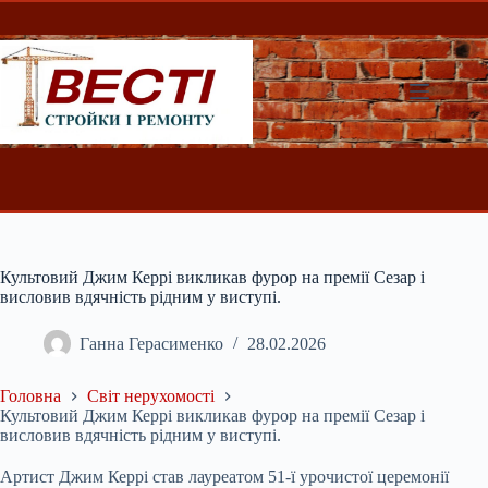
Перейти
до
вмісту
Культовий Джим Керрі викликав фурор на премії Сезар і
висловив вдячність рідним у виступі.
Ганна Герасименко
28.02.2026
Головна
Світ нерухомості
Культовий Джим Керрі викликав фурор на премії Сезар і
висловив вдячність рідним у виступі.
Артист Джим Керрі став лауреатом 51-ї урочистої церемонії