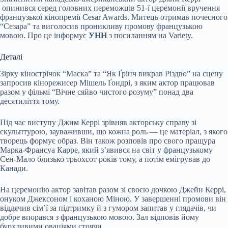
опинився серед головних переможців 51-ї церемонії вручення
французької кінопремії Cesar Awards. Митець отримав почесного
“Сезара” та виголосив проникливу промову французькою
мовою. Про це інформує
УНН
з посиланням на Variety.
Деталі
Зірку кінострічок “Маска” та “Як Ґрінч викрав Різдво” на сцену
запросив кінорежисер Мішель Ґондрі, з яким актор працював
разом у фільмі “Вічне сяйво чистого розуму” понад два
десятиліття тому.
Під час виступу Джим Керрі зрівняв акторську справу зі
скульптурою, зауваживши, що кожна роль — це матеріал, з якого
творець формує образ. Він також розповів про свого пращура
Марка-Франсуа Карре, який з’явився на світ у французькому
Сен-Мало близько трьохсот років тому, а потім емігрував до
Канади.
На церемонію актор завітав разом зі своєю дочкою Джейн Керрі,
онуком Джексоном і коханою Міною. У завершенні промови він
віддячив сім’ї за підтримку й з гумором запитав у глядачів, чи
добре впорався з французькою мовою. Зал відповів йому
бурхливими оваціями стоячи.