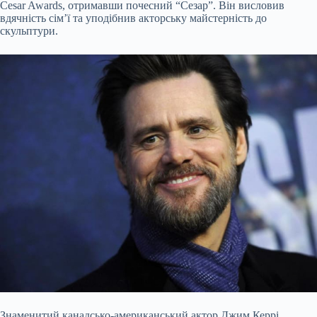
Cesar Awards, отримавши почесний “Сезар”. Він висловив
вдячність сім’ї та уподібнив акторську майстерність до
скульптури.
Знаменитий канадсько-американський актор Джим Керрі