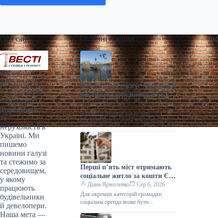
Про сайт
Останні новини
Ін
«Весті
будівництва»
«Плесо» продовжує ліквідацію
— галузевий
наслідків забруднення озера
портал про
Кирилівського та струмка
Ганна Герасименко
Сер 7, 2026
будівництво
Сирець | Столична
> Роботи тривали від вулиці
та
Нерухомість
Богатирської до озера Кирилівського, а
нерухомість в
також вище за течією в напрямку
Україні. Ми
джерела забруднення. Сьогодні,
пишемо
10:15…
новини галузі
та стежимо за
Перші п’ять міст отримають
середовищем,
соціальне житло за кошти ЄІБ
у якому
в Україні
Діана Ярмоленко
Сер 6, 2026
працюють
Для окремих категорій громадян
будівельники
соціальна оренда може бути
й девелопери.
безкоштовною. / Freepik
Наша мета —
Кропивницький, Кременчук, Львів,