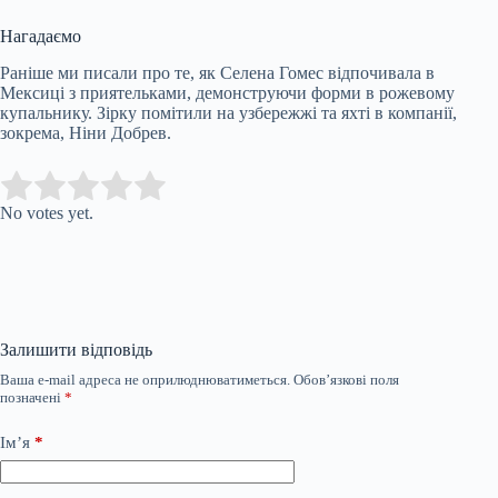
Нагадаємо
Раніше ми писали про те, як Селена Гомес відпочивала в
Мексиці з приятельками, демонструючи форми в рожевому
купальнику. Зірку помітили на узбережжі та яхті в компанії,
зокрема, Ніни Добрев.
Submit Rating
Rate this item:
No votes yet.
Залишити відповідь
Ваша e-mail адреса не оприлюднюватиметься.
Обов’язкові поля
позначені
*
Ім’я
*