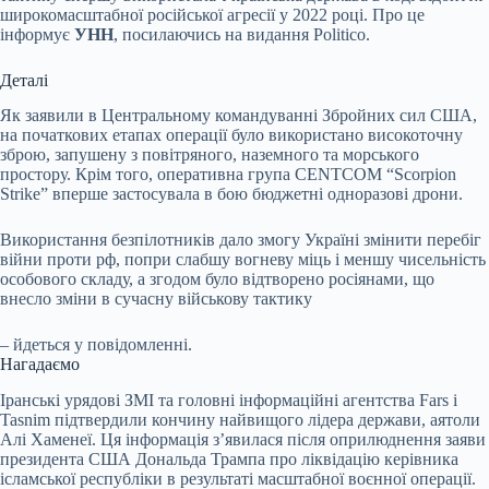
широкомасштабної російської агресії у 2022 році. Про це
інформує
УНН
, посилаючись на видання Politico.
Деталі
Як заявили в Центральному командуванні Збройних сил США,
на початкових етапах операції було використано високоточну
зброю, запушену з повітряного, наземного та морського
простору. Крім того, оперативна група CENTCOM “Scorpion
Strike” вперше застосувала в бою бюджетні одноразові дрони.
Використання безпілотників дало змогу Україні змінити перебіг
війни проти рф, попри слабшу вогневу міць і меншу чисельність
особового складу, а згодом було відтворено росіянами, що
внесло зміни в сучасну військову тактику
– йдеться у повідомленні.
Нагадаємо
Іранські урядові ЗМІ та головні інформаційні агентства Fars і
Tasnim підтвердили кончину найвищого лідера держави, аятоли
Алі Хаменеї. Ця інформація з’явилася після оприлюднення заяви
президента США Дональда Трампа про ліквідацію керівника
ісламської республіки в результаті масштабної воєнної операції.