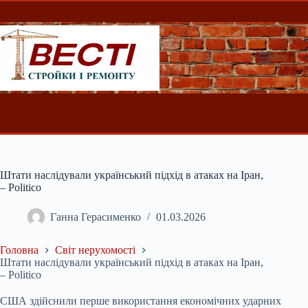
Перейти
до
вмісту
Штати наслідували український підхід в атаках на Іран,
– Politico
Ганна Герасименко
01.03.2026
Головна
Світ нерухомості
Штати наслідували український підхід в атаках на Іран,
– Politico
США здійснили перше використання економічних ударних