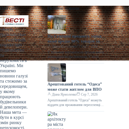
Про сайт
Останні новини
Ін
«Весті
будівництва»
На Сумщині продають завод,
— галузевий
який продає 90% товарів за
портал про
кордон
Діана Ярмоленко
Сер 7, 2026
будівництво
У Конотопі виставили на продаж діюче
та
агропідприємство/Inventure У місті
нерухомість в
Конотоп Сумської області виставили
Україні. Ми
на продаж 100% корпоративних прав
пишемо
діючого агропереробного
новини галузі
та стежимо за
Арештований готель “Одеса”
середовищем,
може стати житлом для ВПО
у якому
Діана Ярмоленко
Сер 7, 2026
працюють
Арештований готель "Одеса" можуть
будівельники
віддати для проживання переселенців /
й девелопери.
АРМА Готельний комплекс “Одеса”
Наша мета —
може стати першим арештованим
бути в курсі
об’єктом нерухомості,
змін ринку
нерухомості.