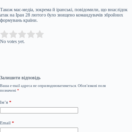
Також мас-медіа, зокрема й іранські, повідомили, що внаслідок
атак на Іран 28 лютого було знищено командувачів збройних
формувань країни.
Submit Rating
Rate this item:
No votes yet.
Залишити відповідь
Ваша e-mail адреса не оприлюднюватиметься.
Обов’язкові поля
позначені
*
Ім’я
*
Email
*