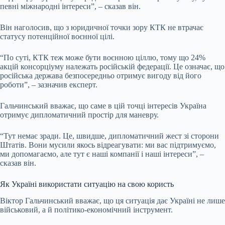
певні міжнародні інтереси”, – сказав він.
Він наголосив, що з юридичної точки зору КТК не втрачає
статусу потенційної воєнної цілі.
“По суті, КТК теж може бути воєнною ціллю, тому що 24%
акцій консорціуму належать російській федерації. Це означає, що
російська держава безпосередньо отримує вигоду від його
роботи”, – зазначив експерт.
Гальчинський вважає, що саме в цій точці інтересів Україна
отримує дипломатичний простір для маневру.
“Тут немає зради. Це, швидше, дипломатичний жест зі сторони
Штатів. Вони мусили якось відреагувати: ми вас підтримуємо,
ми допомагаємо, але тут є наші компанії і наші інтереси”, –
сказав він.
Як Україні використати ситуацію на свою користь
Віктор Гальчинський вважає, що ця ситуація дає Україні не лише
військовий, а й політико-економічний інструмент.