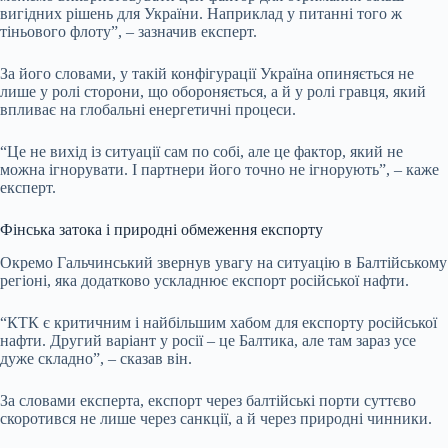
вигідних рішень для України. Наприклад у питанні того ж
тіньового флоту”, – зазначив експерт.
За його словами, у такій конфігурації Україна опиняється не
лише у ролі сторони, що обороняється, а й у ролі гравця, який
впливає на глобальні енергетичні процеси.
“Це не вихід із ситуації сам по собі, але це фактор, який не
можна ігнорувати. І партнери його точно не ігнорують”, – каже
експерт.
Фінська затока і природні обмеження експорту
Окремо Гальчинський звернув увагу на ситуацію в Балтійському
регіоні, яка додатково ускладнює експорт російської нафти.
“КТК є критичним і найбільшим хабом для експорту російської
нафти. Другий варіант у росії – це Балтика, але там зараз усе
дуже складно”, – сказав він.
За словами експерта, експорт через балтійські порти суттєво
скоротився не лише через санкції, а й через природні чинники.