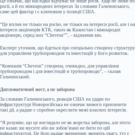
Це означає, що наслідки відчуває не лише росія. Удар не лише по
росії, а й по міжнародних інтересах За словами Гальчинського,
саме цей фактор і є ключовим у позиції США.
“Це вплив не тільки на росію, не тільки на інтереси росії, але і на
інтереси акціонерів КТК, таких як Казахстан і міжнародні
акціонери, серед них “Chevron””, – відзначив він.
Експерт уточнив, що йдеться про спеціально створену структуру
для управління трубопроводом та інвестицій у його розвиток.
“Компанія “Chevron” створена, очевидно, для управління
трубопроводом і для інвестицій в трубопроводи”, – сказав
Гальчинський.
Дипломатичний жест, а не заборона
За словами Гальчинського, реакція США на удари по
інфраструктурі Новоросійська не означає вимоги припинити
такі дії, а радше є спробою окреслити межі власних інтересів.
“Я розумію, що це виглядало не як жорстка заборона, але ніхто
не казав: ви мусите або ви зобов’язані не бити по цій
інфраструктурі. Це було радше звернення: зверніть увагу, тут є