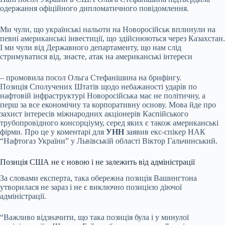
одержання офіційного дипломатичного повідомлення.
Ми чули, що українські нальоти на Новоросійськ вплинули на
певні американські інвестиції, що здійснюються через Казахстан.
І ми чули від Державного департаменту, що нам слід
стримуватися від, знаєте, атак на американські інтереси
– промовила посол Ольга Стефанішина на брифінгу.
Позиція Сполучених Штатів щодо небажаності ударів по
нафтовій інфраструктурі Новоросійська має не політичну, а
перш за все економічну та корпоративну основу. Мова йде про
захист інтересів міжнародних акціонерів Каспійського
трубопровідного консорціуму, серед яких є також американські
фірми. Про це у коментарі для
УНН
заявив екс-спікер НАК
“Нафтогаз України” у Львівській області Віктор Гальчинський.
Позиція США не є новою і не залежить від адміністрації
За словами експерта, така обережна позиція Вашингтона
утворилася не зараз і не є виключно позицією діючої
адміністрації.
“Важливо відзначити, що така позиція була і у минулої