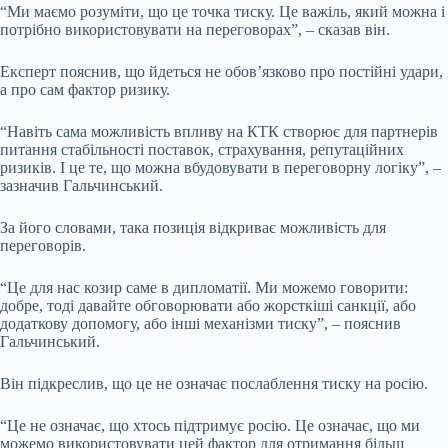
“Ми маємо розуміти, що це точка тиску. Це важіль, який можна і
потрібно використовувати на переговорах”, – сказав він.
Експерт пояснив, що йдеться не обов’язково про постійні удари,
а про сам фактор ризику.
“Навіть сама можливість впливу на КТК створює для партнерів
питання стабільності поставок, страхування, репутаційних
ризиків. І це те, що можна вбудовувати в переговорну логіку”, –
зазначив Гальчинський.
За його словами, така позиція відкриває можливість для
переговорів.
“Це для нас козир саме в дипломатії. Ми можемо говорити:
добре, тоді давайте обговорювати або жорсткіші санкції, або
додаткову допомогу, або інші механізми тиску”, – пояснив
Гальчинський.
Він підкреслив, що це не означає послаблення тиску на росію.
“Це не означає, що хтось підтримує росію. Це означає, що ми
можемо використовувати цей фактор для отримання більш