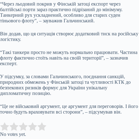
“Через льодовий покрив у Фінській затоці експорт через
балтійські порти зараз практично підрізаний до мінімуму.
Танкерний рух ускладнений, особливо для старих суден
тіньового флоту”, – зауважив Гальчинський.
Він додав, що ця ситуація створює додатковий тиск на російську
логістику.
“Такі танкери просто не можуть нормально працювати. Частина
флоту фактично стоїть навіть на своїй території”, – зазначив
експерт.
У підсумку, за словами Гальчинського, поєднання санкцій,
природних обмежень у Фінській затоці та чутливості КТК до
безпекових ризиків формує для України унікальну
дипломатичну позицію.
“Це не військовий аргумент, це аргумент для переговорів. І його
точно будуть враховувати всі сторони”, – підсумував він.
Submit Rating
Rate this item:
No votes yet.