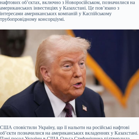
нафтових об’єктах, включно з Новоросійськом, позначилися на
американських інвестиціях у Казахстані. Це
пов’язано з
інтересами американських компаній у Каспійському
трубопровідному консорціумі.
США сповістили Україну, що її нальоти на російські нафтові
об’єкти позначилися на американських вкладеннях у Казахстані.
Пані посол України в США Ольга Стефанішина підтвердила