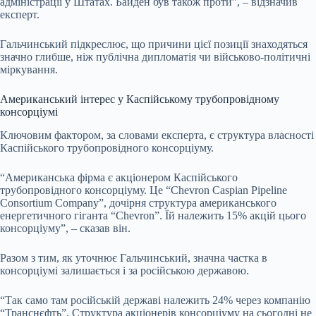
адміністрації у Штатах. Байден був також проти”, – відзначив
експерт.
Гальчинський підкреслює, що причини цієї позиції знаходяться
значно глибше, ніж публічна дипломатія чи військово-політичні
міркування.
Американський інтерес у Каспійському трубопровідному
консорціумі
Ключовим фактором, за словами експерта, є структура власності
Каспійського трубопровідного консорціуму.
“Американська фірма є акціонером Каспійського
трубопровідного консорціуму. Це “Chevron Caspian Pipeline
Consortium Company”, дочірня структура американського
енергетичного гіганта “Chevron”. Їй належить 15% акцій цього
консорціуму”, – сказав він.
Разом з тим, як уточнює Гальчинський, значна частка в
консорціумі залишається і за російською державою.
“Так само там російській державі належить 24% через компанію
“Транснєфть”. Структура акціонерів консорціуму на сьогодні не