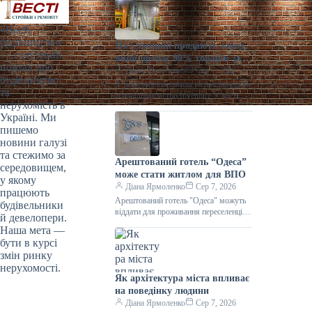
«Весті
будівництва»
На Сумщині продають завод,
— галузевий
який продає 90% товарів за
портал про
кордон
Діана Ярмоленко
Сер 7, 2026
будівництво
У Конотопі виставили на продаж діюче
та
агропідприємство/Inventure У місті
нерухомість в
Конотоп Сумської області виставили
Україні. Ми
на продаж 100% корпоративних прав
пишемо
діючого агропереробного
новини галузі
та стежимо за
Арештований готель “Одеса”
середовищем,
може стати житлом для ВПО
у якому
Діана Ярмоленко
Сер 7, 2026
працюють
Арештований готель "Одеса" можуть
будівельники
віддати для проживання переселенців /
й девелопери.
АРМА Готельний комплекс “Одеса”
Наша мета —
може стати першим арештованим
бути в курсі
об’єктом нерухомості,
змін ринку
нерухомості.
Як архітектура міста впливає
на поведінку людини
Діана Ярмоленко
Сер 7, 2026