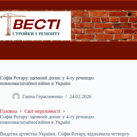
Перейти
до
вмісту
Софія Ротару: щемний допис у 4-ту річницю
повномасштабної війни в Україні
Ганна Герасименко
24.02.2026
Головна
Світ нерухомості
Софія Ротару: щемний допис у 4-ту річницю
повномасштабної війни в Україні
Видатна артистка України, Софія Ротару, відзначила четверту