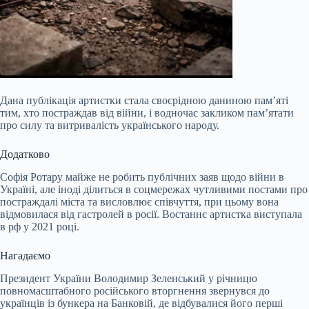
Дана публікація артистки стала своєрідною даниною пам’яті
тим, хто постраждав від війни, і водночас закликом пам’ятати
про силу та витривалість українського народу.
Додатково
Софія Ротару майже не робить публічних заяв щодо війни в
Україні, але іноді ділиться в соцмережах чутливими постами про
постраждалі міста та висловлює співчуття, при цьому вона
відмовилася від гастролей в росії. Востаннє артистка виступала
в рф у 2021 році.
Нагадаємо
Президент України Володимир Зеленський у річницю
повномасштабного російського вторгнення звернувся до
українців із бункера на Банковій, де відбувалися його перші