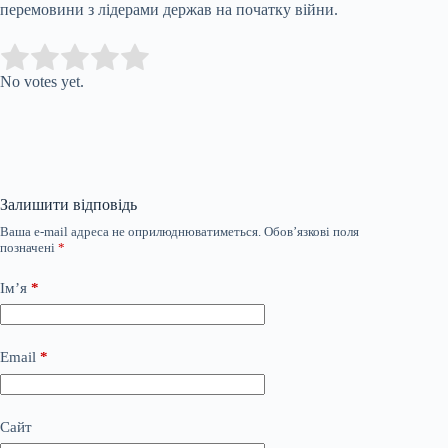
перемовини з лідерами держав на початку війни.
Submit Rating
Rate this item:
No votes yet.
Залишити відповідь
Ваша e-mail адреса не оприлюднюватиметься.
Обов’язкові поля
позначені
*
Ім’я
*
Email
*
Сайт