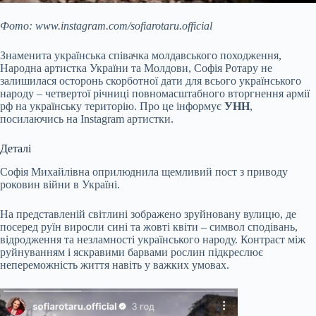
Фото: www.instagram.com/sofiarotaru.official
Знаменита українська співачка молдавського походження,
Народна артистка України та Молдови, Софія Ротару не
залишилася осторонь скорботної дати для всього українського
народу – четвертої річниці повномасштабного вторгнення армії
рф на українську територію. Про це інформує
УНН
,
посилаючись на Instagram артистки.
Деталі
Софія Михайлівна оприлюднила щемливий пост з приводу
роковин війни в Україні.
На представленій світлині зображено зруйновану вулицю, де
посеред руїн виросли сині та жовті квіти – символ сподівань,
відродження та незламності українського народу. Контраст між
руйнуванням і яскравими барвами рослин підкреслює
непереможність життя навіть у важких умовах.