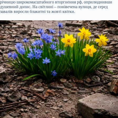
річницю широкомасштабного вторгнення рф, оприлюднивши
душевний допис. На світлині – понівечена вулиця, де
серед
завалів виросли блакитні та жовті квітки.