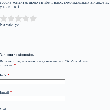
зробив коментар щодо загибелі трьох американських військових
у конфлікті.
Submit Rating
Rate this item:
No votes yet.
Залишити відповідь
Ваша e-mail адреса не оприлюднюватиметься.
Обов’язкові поля
позначені
*
Ім’я
*
Email
*
Сайт