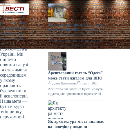
«Весті
будівництва»
На Сумщині продають завод,
— галузевий
який продає 90% товарів за
портал про
кордон
Діана Ярмоленко
Сер 7, 2026
будівництво
У Конотопі виставили на продаж діюче
та
агропідприємство/Inventure У місті
нерухомість в
Конотоп Сумської області виставили
Україні. Ми
на продаж 100% корпоративних прав
пишемо
діючого агропереробного
новини галузі
та стежимо за
Арештований готель “Одеса”
середовищем,
може стати житлом для ВПО
у якому
Діана Ярмоленко
Сер 7, 2026
працюють
Арештований готель "Одеса" можуть
будівельники
віддати для проживання переселенців /
й девелопери.
АРМА Готельний комплекс “Одеса”
Наша мета —
може стати першим арештованим
бути в курсі
об’єктом нерухомості,
змін ринку
нерухомості.
Як архітектура міста впливає
на поведінку людини