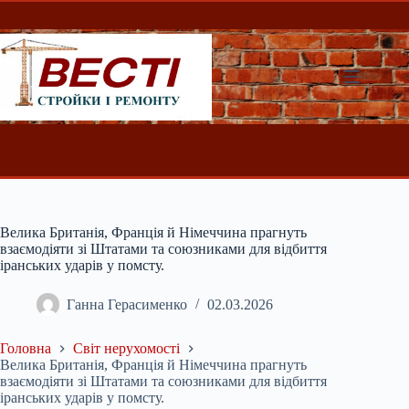
Перейти
до
вмісту
Велика Британія, Франція й Німеччина прагнуть
взаємодіяти зі Штатами та союзниками для відбиття
іранських ударів у помсту.
Ганна Герасименко
02.03.2026
Головна
Світ нерухомості
Велика Британія, Франція й Німеччина прагнуть
взаємодіяти зі Штатами та союзниками для відбиття
іранських ударів у помсту.