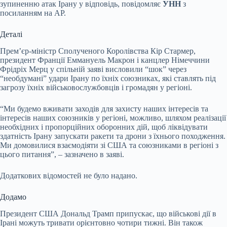
зупиненню атак Ірану у відповідь, повідомляє
УНН
з
посиланням на AP.
Деталі
Прем’єр-міністр Сполученого Королівства Кір Стармер,
президент Франції Еммануель Макрон і канцлер Німеччини
Фрідріх Мерц у спільній заяві висловили “шок” через
“необдумані” удари Ірану по їхніх союзниках, які ставлять під
загрозу їхніх військовослужбовців і громадян у регіоні.
“Ми будемо вживати заходів для захисту наших інтересів та
інтересів наших союзників у регіоні, можливо, шляхом реалізації
необхідних і пропорційних оборонних дій, щоб ліквідувати
здатність Ірану запускати ракети та дрони з їхнього походження.
Ми домовилися взаємодіяти зі США та союзниками в регіоні з
цього питання”, – зазначено в заяві.
Додаткових відомостей не було надано.
Додамо
Президент США Дональд Трамп припускає, що військові дії в
Ірані можуть тривати орієнтовно чотири тижні. Він також