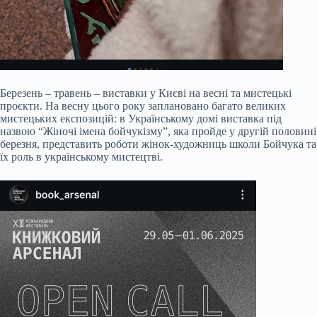
Березень – травень – виставки у Києві на весні та мистецькі
проєкти. На весну цього року заплановано багато великих
мистецьких експозицій: в Українському домі виставка під
назвою “Жіночі імена бойчукізму”, яка пройде у другій половині
березня, представить роботи жінок-художниць школи Бойчука та
їх роль в українському мистецтві.