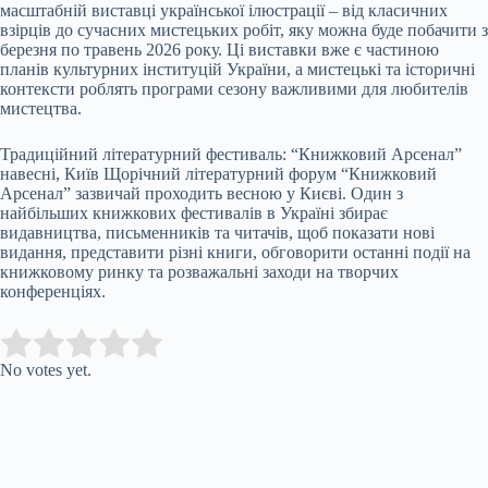
масштабній виставці української ілюстрації – від класичних
взірців до сучасних мистецьких робіт, яку можна буде побачити з
березня по травень 2026 року. Ці виставки вже є частиною
планів культурних інституцій України, а мистецькі та історичні
контексти роблять програми сезону важливими для любителів
мистецтва.
Традиційний літературний фестиваль: “Книжковий Арсенал”
навесні, Київ Щорічний літературний форум “Книжковий
Арсенал” зазвичай проходить весною у Києві. Один з
найбільших книжкових фестивалів в Україні збирає
видавництва, письменників та читачів, щоб показати нові
видання, представити різні книги, обговорити останні події на
книжковому ринку та розважальні заходи на творчих
конференціях.
Submit Rating
Rate this item:
No votes yet.