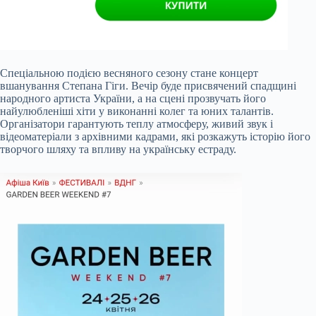
Спеціальною подією весняного сезону стане концерт
вшанування Степана Гіги. Вечір буде присвячений спадщині
народного артиста України, а на сцені прозвучать його
найулюбленіші хіти у виконанні колег та юних талантів.
Організатори гарантують теплу атмосферу, живий звук і
відеоматеріали з архівними кадрами, які розкажуть історію його
творчого шляху та впливу на українську естраду.