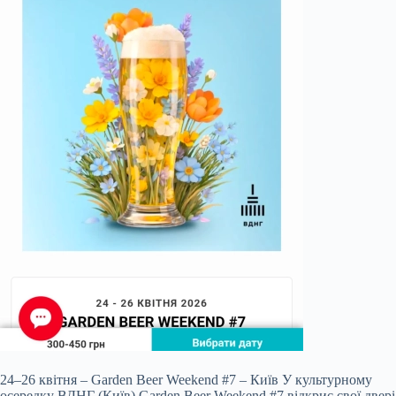
24–26 квітня – Garden Beer Weekend #7 – Київ У культурному
осередку ВДНГ (Київ) Garden Beer Weekend #7 відкриє свої двері