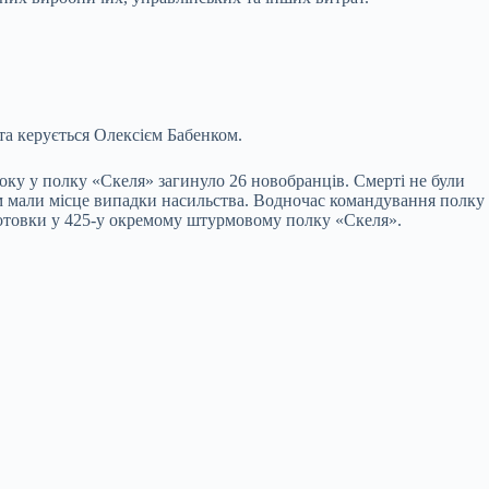
та керується Олексієм Бабенком.
року у полку «Скеля» загинуло 26 новобранців. Смерті не були
ам мали місце випадки насильства. Водночас командування полку
дготовки у 425-у окремому штурмовому полку «Скеля».