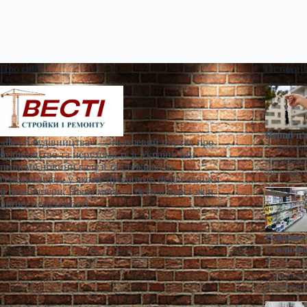
Про сайт
Останні
Перші п’
«Весті будівництва» — галузевий портал про
Діана Яр
будівництво та нерухомість в Україні. Ми
Для окремих
пишемо новини галузі та стежимо за
Миколаїв т
середовищем, у якому працюють будівельники
й девелопери. Наша мета — бути в курсі змін
ринку нерухомості.
Реформа 
Столична
Ганна Ге
> Наразі по
ціноутворен