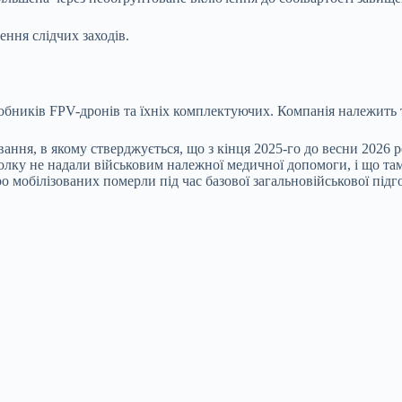
ння слідчих заходів.
робників FPV-дронів та їхніх комплектуючих. Компанія належить 
ання, в якому стверджується, що з кінця 2025-го до весни 2026 
полку не надали військовим належної медичної допомоги, і що т
ро мобілізованих померли під час базової загальновійськової пі