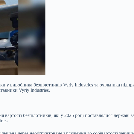
у виробника безпілотників Vyriy Industries та очільника підпр
авники Vyriy Industries.
вартості безпілотників, які у 2025 році поставлялися державі з
ries.
збільшена через необґрунтоване включення до собівартості завищ