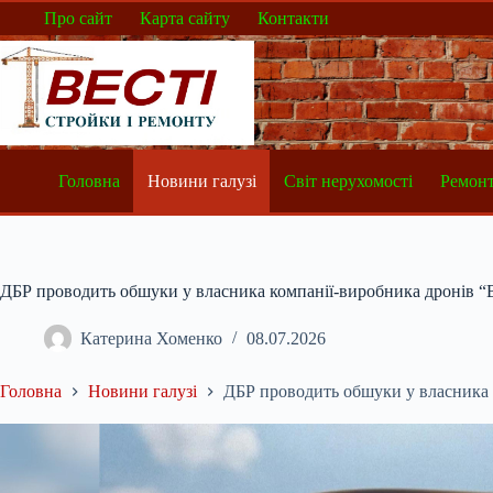
Перейти
Про сайт
Карта сайту
Контакти
до
вмісту
Головна
Новини галузі
Світ нерухомості
Ремонт
ДБР проводить обшуки у власника компанії-виробника дронів “
Катерина Хоменко
08.07.2026
Головна
Новини галузі
ДБР проводить обшуки у власника 