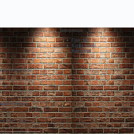
Інформація
Про сайт
Карта сайту
Контакти
й, Кременчук, Львів,
цьовує зміни |
infin.com.ua Реформа