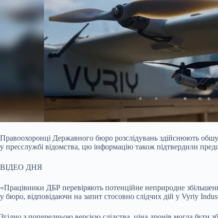
Правоохоронці Державного бюро розслідувань здійснюють обшуки 
у пресслужбі відомства, цю інформацію також підтвердили предст
ВІДЕО ДНЯ
«Працівники ДБР перевіряють потенційне неприродне збільшення 
у бюро, відповідаючи на запит стосовно слідчих дій у Vyriy Indust
Згідно з попередньою версією слідства, ціна дронів могла бути 