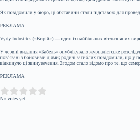
Як повідомили у бюро, ці обставини стали підставою для проведе
РЕКЛАМА
Vyriy Industries («Вирій») — один із найбільших вітчизняних ви
У червні видання «Бабель» опублікувало журналістське розслідув
пов’язані з бойовими діями; родичі загиблих повідомили, що у 
відкинуло ці звинувачення. Згодом стало відомо про те, що семе
РЕКЛАМА
Submit Rating
Rate this item:
No votes yet.