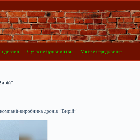
 і дизайн
Сучасне будівництво
Міське середовище
Вирій”
компанії-виробника дронів “Вирій”