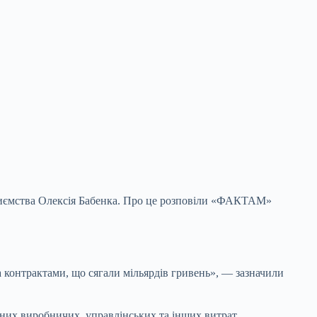
иємства Олексія Бабенка. Про це розповіли
«ФАКТАМ»
а контрактами, що сягали мільярдів гривень», — зазначили
ених виробничих, управлінських та інших витрат.