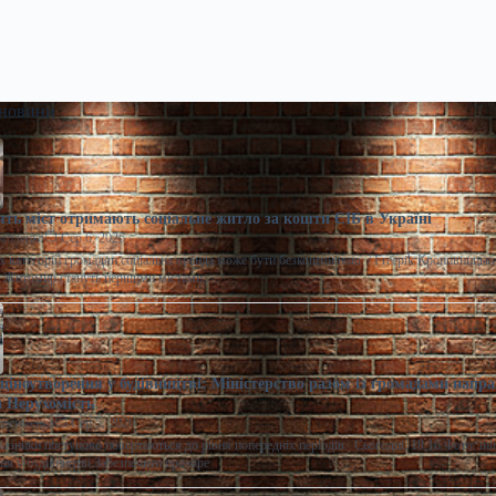
 новини
ять міст отримають соціальне житло за кошти ЄІБ в Україні
моленко
Сер 6, 2026
 категорій громадян соціальна оренда може бути безкоштовною. / Freepik Кропивницьки
а Житомир стануть першими містами,…
ціноутворення у будівництві: Міністерство разом із громадами напра
 Нерухомість
расименко
Сер 5, 2026
казники поступово повертаються до рівня попередніх періодів. Сьогодні, 18:16 Фото: m
ня у будівництві Забезпечити прозоре