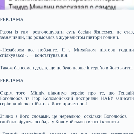
РЕКЛАМА
Разом із тим, розголошувати суть бесіди бізнесмен не став,
зазначивши, що розмовляв з журналістом півтори години.
«Незабаром все побачите. Я з Михайлом півтори години
спілкувався», — констатував він.
Також бізнесмен додав, що це було перше інтерв’ю в його житті.
РЕКЛАМА
Окрім того, Міндіч відкинув версію про те, що Генадій
Боголюбов та Ігор Коломойський посприяли НАБУ записати
серію «плівок» нібито за його причетності.
Згідно з його словами, це нереально, оскільки Боголюбов —
глибоко віруюча особа, а у Коломойського власні клопоти.