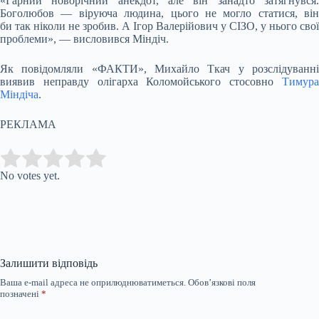
«Гарний новорічний анекдот, але він занадто затягнувся.
Боголюбов — віруюча людина, цього не могло статися, він
би так ніколи не зробив. А Ігор Валерійович у СІЗО, у нього свої
проблеми», — висловився Міндіч.
Як повідомляли «ФАКТИ», Михайло Ткач у розслідуванні
виявив неправду олігарха Коломойського стосовно
Тимура
Міндіча
.
РЕКЛАМА
Submit Rating
Rate this item:
No votes yet.
Залишити відповідь
Ваша e-mail адреса не оприлюднюватиметься.
Обов’язкові поля
позначені
*