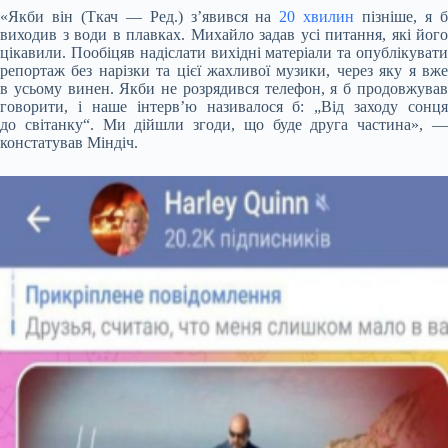
«Якби він (Ткач — Ред.) з’явився на
20 хвилин
пізніше, я 
виходив з води в плавках. Михайло задав усі питання, які його
цікавили. Пообіцяв надіслати вихідні матеріали та опублікувати
репортаж без нарізки та цієї жахливої музики, через яку я вже
в усьому винен. Якби не розрядився телефон, я б продовжував
говорити, і наше інтерв’ю називалося б: „Від заходу сонця
до світанку“. Ми дійшли згоди, що буде друга частина», —
констатував Міндіч.