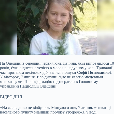
На Одещині в середині червня юна дівчина, якій виповнилося 10
років, була віднесена течією в море на надувному колі. Тривалий
час, протягом декількох діб, велися пошуки
Софії Потьомкіної
.
У вівторок, 7 липня, тіло дитини було виявлено місцевими
мешканцями. Цю інформацію підтвердили в Головному
управлінні Нацполіції Одещини.
ВІДЕО ДНЯ
«На жаль, диво не відбулося. Минулого дня, 7 липня, мешканці
населеного пункту знайшли поблизу узбережжя, у воді,