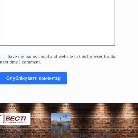
Save my name, email and website in this browser for the
next time I comment.
Опублікувати коментар
Про сайт
Останні новини
Ін
«Весті
будівництва»
«Плесо» продовжує ліквідацію