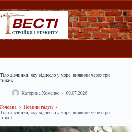
Перейти
до
вмісту
Тіло дівчинки, яку віднесло у море, виявили через три
тижні.
Катерина Хоменко
09.07.2026
Головна
Новини галузі
Тіло дівчинки, яку віднесло у море, виявили через три
тижні.