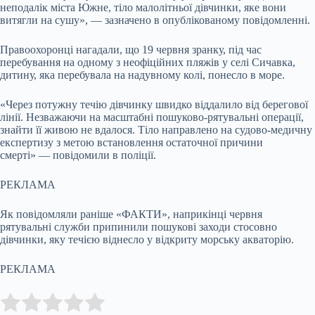
неподалік міста Южне, тіло малолітньої дівчинки, яке вони
витягли на сушу», — зазначено в опублікованому повідомленні.
Правоохоронці нагадали, що 19 червня зранку, під час
перебування на одному з неофіційних пляжів у селі Сичавка,
дитину, яка перебувала на надувному колі, понесло в море.
«Через потужну течію дівчинку швидко віддалило від берегової
лінії. Незважаючи на масштабні пошуково-рятувальні операції,
знайти її живою не вдалося. Тіло направлено на судово-медичну
експертизу з метою встановлення остаточної причини
смерті» — повідомили в поліції.
РЕКЛАМА
Як повідомляли раніше «ФАКТИ», наприкінці червня
рятувальні служби припинили пошукові заходи стосовно
дівчинки, яку течією віднесло у відкриту морську акваторію.
РЕКЛАМА
Submit Rating
Rate this item: