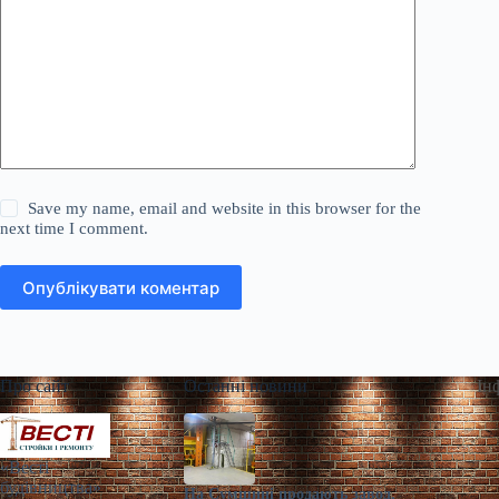
Save my name, email and website in this browser for the
next time I comment.
Опублікувати коментар
Про сайт
Останні новини
Ін
«Весті
будівництва»
На Сумщині продають завод,