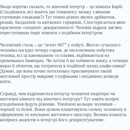
Якщо коротко сказати, то жіночий інтер'єр – це кімната Барбі.
(Сподіваюся, всі знають цю тонконогу ляльку з явними
статевими ознаками?) Тут повно різних милих дрібничок,
рюшів, балдахінів та квіткових горщиків. Спостерігається явне
прагнення «оперної» декоративності. Чоловік відразу зав'яне,
переступивши поріг кімнати з подібним інтер'єром.
Чоловічий стиль – це “агент 007” у побуті. Житло сучасного
чоловіка нагадує печеру-гараж, де ексклюзивна побутова
техніка, всі ці кавомашини та плазми, відбиваються на
хромованих бамперах. Чи хотіли б ви побачити жінку, а точніше
вираз її обличчя, що потрапила в подібний палац альфа-самця?
Думаю, що вона почне потихеньку присмачувати такий
житловий простір макраме з пуфиками і неодмінно розведе
квіти.
Справді, чим відрізняється інтер'єр чоловічої квартири чи
житлової кімнати від жіночого інтер'єру? Тут навіть колірні
уподобання будуть різними. Улюблені кольори чоловіків –
чорний та білий. Вони цілком влаштовують сильну половину в
оформленні та зонуванні житлового простору. Велика кількість
колірних акцентів в інтер'єрі його дезорієнтуватиме.