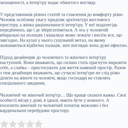
захищеності, а інтер'єру надає обжитого вигляду.
У представників різних статей та ставлення до комфорту різне.
Чоловік особливу увагу приділяє архітектурі житлового
простору, а жінка раціональності інтер'єру. У неї заздалегідь
передбачено, що і де зберігатиметься. А ось у чоловічій
вбиральні на полицях і вішалках може лежати і висіти все, що
завгодно. На кухні у нього суцільний метал, на якому
залишаються відбитки пальців, зате виглядає вона дуже ефектно.
Підхід дизайнерів до чоловічого та жіночого інтер'єру
наступний. Вони вважають, що сильна стать прагнути виразити
себе, а слабка – пристосувати для життя наявний простір. Разом
з тим дизайнери вважають, що сучасні інтер'єри не слід різко
ділити на жіночі та чоловічі, якщо господарі не ставлять
спеціального завдання.
Чоловічий чи жіночий інтер'єр… Що краще сказати важко. Свої
особисті місця у домі, в ідеалі, мають бути у кожного. А
посилити жіночий та чоловічий початок можливо і без
кардинальної перебудови простору.
Submit Rating
Rate this item: