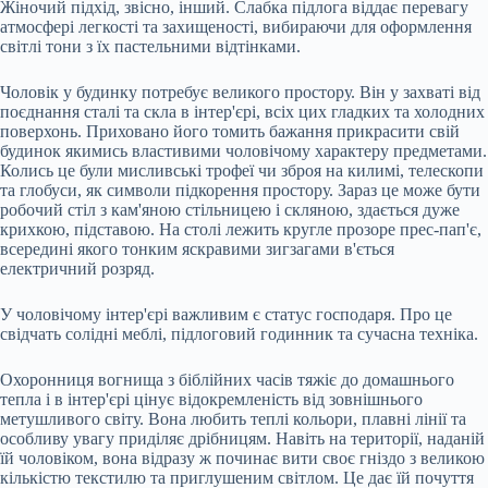
Жіночий підхід, звісно, інший. Слабка підлога віддає перевагу
атмосфері легкості та захищеності, вибираючи для оформлення
світлі тони з їх пастельними відтінками.
Чоловік у будинку потребує великого простору. Він у захваті від
поєднання сталі та скла в інтер'єрі, всіх цих гладких та холодних
поверхонь. Приховано його томить бажання прикрасити свій
будинок якимись властивими чоловічому характеру предметами.
Колись це були мисливські трофеї чи зброя на килимі, телескопи
та глобуси, як символи підкорення простору. Зараз це може бути
робочий стіл з кам'яною стільницею і скляною, здається дуже
крихкою, підставою. На столі лежить кругле прозоре прес-пап'є,
всередині якого тонким яскравими зигзагами в'ється
електричний розряд.
У чоловічому інтер'єрі важливим є статус господаря. Про це
свідчать солідні меблі, підлоговий годинник та сучасна техніка.
Охоронниця вогнища з біблійних часів тяжіє до домашнього
тепла і в інтер'єрі цінує відокремленість від зовнішнього
метушливого світу. Вона любить теплі кольори, плавні лінії та
особливу увагу приділяє дрібницям. Навіть на території, наданій
їй чоловіком, вона відразу ж починає вити своє гніздо з великою
кількістю текстилю та приглушеним світлом. Це дає їй почуття