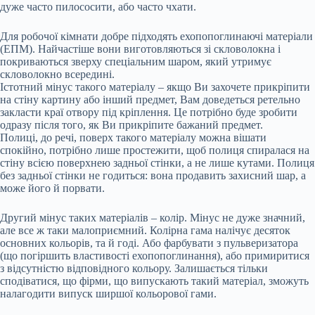
дуже часто пилососити, або часто чхати.
Для робочої кімнати добре підходять ехопопоглинаючі матеріали
(ЕПМ). Найчастіше вони виготовляються зі скловолокна і
покриваються зверху спеціальним шаром, який утримує
скловолокно всередині.
Істотний мінус такого матеріалу – якщо Ви захочете прикріпити
на стіну картину або інший предмет, Вам доведеться ретельно
закласти краї отвору під кріплення. Це потрібно буде зробити
одразу після того, як Ви прикріпите бажаний предмет.
Полиці, до речі, поверх такого матеріалу можна вішати
спокійно, потрібно лише простежити, щоб полиця спиралася на
стіну всією поверхнею задньої стінки, а не лише кутами. Полиця
без задньої стінки не годиться: вона продавить захисний шар, а
може його й порвати.
Другий мінус таких матеріалів – колір. Мінус не дуже значний,
але все ж таки малоприємний. Колірна гама налічує десяток
основних кольорів, та й годі. Або фарбувати з пульверизатора
(що погіршить властивості ехопопоглинання), або примиритися
з відсутністю відповідного кольору. Залишається тільки
сподіватися, що фірми, що випускають такий матеріал, зможуть
налагодити випуск ширшої кольорової гами.