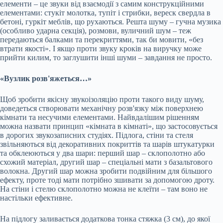
елементи – це звуки від взаємодії з самим конструкційними
елементами: стукіт молотка, тупіт і стрибки, вереск свердла в
бетоні, гуркіт меблів, що рухаються. Решта шуму – гучна музика
(особливо ударна секція), розмови, вуличний шум – теж
передаються балками та перекриттями, так би мовити, «без
втрати якості». І якщо проти звуку кроків на виручку може
прийти килим, то заглушити інші шуми – завдання не просто.
«Вузлик розв'яжеться…»
Щоб зробити якісну звукоізоляцію проти такого виду шуму,
доведеться створювати механічну розв'язку між поверхнею
кімнати та несучими елементами. Найвдалішим рішенням
можна назвати принцип «кімната в кімнаті», що застосовується
в дорогих звукозаписних студіях. Підлога, стіни та стеля
звільняються від декоративних покриттів та шарів штукатурки
та обклеюються у два шари: перший шар – склополотно або
схожий матеріал, другий шар – спеціальні мати з базальтового
волокна. Другий шар можна зробити подвійним для більшого
ефекту, проте тоді мати потрібно зшивати за допомогою дроту.
На стіни і стелю склополотно можна не клеїти – там воно не
настільки ефективне.
На підлогу заливається додаткова тонка стяжка (3 см), до якої