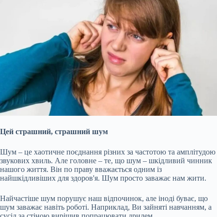
Цей страшний, страшний шум
Шум – це хаотичне поєднання різних за частотою та амплітудою
звукових хвиль. Але головне – те, що шум – шкідливий чинник
нашого життя. Він по праву вважається одним із
найшкідливіших для здоров'я. Шум просто заважає нам жити.
Найчастіше шум порушує наш відпочинок, але іноді буває, що
шум заважає навіть роботі. Наприклад, Ви зайняті навчанням, а
сусід за стіною вирішив попрацювати дрилем.