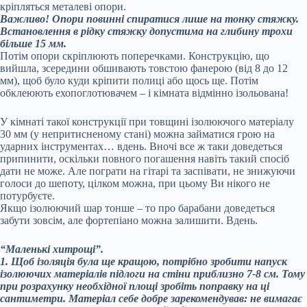
кріпляться металеві опори.
Важливо! Опори повинні спиратися лише на тонку стяжку.
Встановлення в рідку стяжку допустима на глибину трохи
більше 15 мм.
Потім опори скріплюють поперечками. Конструкцію, що
вийшла, зсередини обшивають товстою фанерою (від 8 до 12
мм), щоб було куди кріпити полиці або щось ще. Потім
обклеюють ехопоглотювачем – і кімната відмінно ізольована!
У кімнаті такої конструкції при товщині ізолюючого матеріалу
30 мм (у непритисненому стані) можна займатися грою на
ударних інструментах… вдень. Вночі все ж таки доведеться
припинити, оскільки повного погашення навіть такий спосіб
дати не може. Але пограти на гітарі та заспівати, не знижуючи
голоси до шепоту, цілком можна, при цьому Ви нікого не
потурбуєте.
Якщо ізолюючий шар тонше – то про барабани доведеться
забути зовсім, але фортепіано можна залишити. Вдень.
“Маленькі хитрощі”.
1. Щоб ізоляція була ще кращою, потрібно зробити напуск
ізолюючих матеріалів підлоги на стіни приблизно 7-8 см. Тому
при розрахунку необхідної площі зробіть поправку на ці
сантиметри. Матеріал себе добре зарекомендував: не вимагає