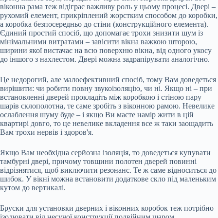
віконна рама теж відіграє важливу роль у цьому процесі. Двері –
рухомий елемент, прикріплений жорстким способом до коробки,
а коробка безпосередньо до стіни (конструкційного елемента).
Єдиний простий спосіб, що допомагає трохи знизити шум із
мінімальними витратами – завісити вікна важкою шторою,
ширини якої вистачає на всю поверхню вікна, від одного укосу
до іншого з нахлестом. Двері можна задрапірувати аналогічно.
Це недорогий, але малоефективний спосіб, тому Вам доведеться
вирішити: чи робити повну звукоізоляцію, чи ні. Якщо ні – при
встановленні дверей прокладіть між коробкою і стіною пару
шарів склополотна, те саме зробіть з віконною рамою. Невелике
ослаблення шуму буде – і якщо Ви маєте намір жити в цій
квартирі довго, то це невелике вкладення все ж таки заощадить
Вам трохи нервів і здоров'я.
Якщо Вам необхідна серйозна ізоляція, то доведеться купувати
тамбурні двері, причому товщини полотен дверей повинні
відрізнятися, щоб виключити резонанс. Те ж саме відноситься до
шибок. У вікні можна встановити додаткове скло під маленьким
кутом до вертикалі.
Бруски для установки дверних і віконних коробок теж потрібно
ізолювати від несучої конструкції подвійним шаром