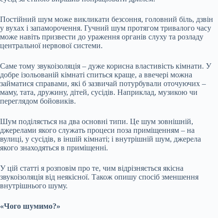
Постійний шум може викликати безсоння, головний біль, дзвін
у вухах і
запаморочення. Гучний шум протягом тривалого часу
може навіть призвести до ураження органів слуху та розладу
центральної нервової системи.
Саме тому звукоізоляція – дуже корисна властивість кімнати. У
добре ізольованій кімнаті спиться краще, а ввечері можна
займатися справами, які б зазвичай потурбували оточуючих –
маму, тата, дружину, дітей, сусідів. Наприклад, музикою чи
переглядом бойовиків.
Шум поділяється на два основні типи. Це шум зовнішній,
джерелами якого служать процеси поза приміщенням – на
вулиці, у сусідів, в іншій кімнаті; і внутрішній шум, джерела
якого знаходяться в приміщенні.
У цій статті я розповім про те, чим відрізняється якісна
звукоізоляція від неякісної. Також опишу спосіб зменшення
внутрішнього шуму.
«Чого шумимо?»