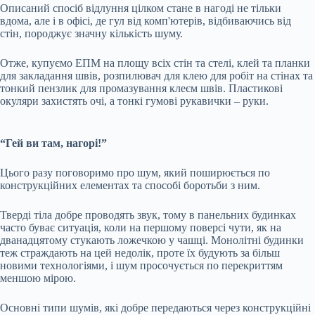
Описаний спосіб відлуння цілком стане в нагоді не тільки
вдома, але і в офісі, де гул від комп'ютерів, відбиваючись від
стін, породжує значну кількість шуму.
Отже, купуємо ЕПМ на площу всіх стін та стелі, клей та планки
для закладання швів, розпилювач для клею для робіт на стінах та
тонкий пензлик для промазування клеєм швів. Пластикові
окуляри захистять очі, а тонкі гумові рукавички – руки.
“Гей ви там, нагорі!”
Цього разу поговоримо про шум, який поширюється по
конструкційних елементах та способі боротьби з ним.
Тверді тіла добре проводять звук, тому в панельних будинках
часто буває ситуація, коли на першому поверсі чути, як на
дванадцятому стукають ложечкою у чашці. Монолітні будинки
теж страждають на цей недолік, проте їх будують за більш
новими технологіями, і шум просочується по перекриттям
меншою мірою.
Основні типи шумів, які добре передаються через конструкційні