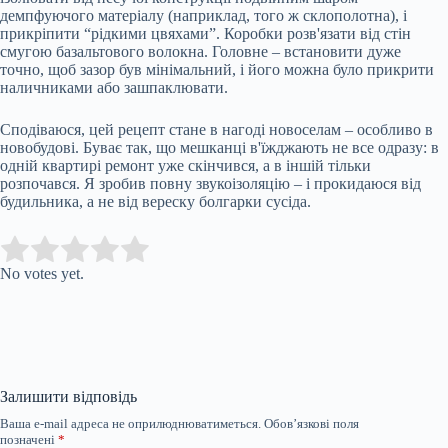
демпфуючого матеріалу (наприклад, того ж склополотна), і
прикріпити “рідкими цвяхами”. Коробки розв'язати від стін
смугою базальтового волокна. Головне – встановити дуже
точно, щоб зазор був мінімальний, і його можна було прикрити
наличниками або зашпаклювати.
Сподіваюся, цей рецепт стане в нагоді новоселам – особливо в
новобудові. Буває так, що мешканці в'їжджають не все одразу: в
одній квартирі ремонт уже скінчився, а в іншій тільки
розпочався. Я зробив повну звукоізоляцію – і прокидаюся від
будильника, а не від вереску болгарки сусіда.
Submit Rating
Rate this item:
No votes yet.
Залишити відповідь
Ваша e-mail адреса не оприлюднюватиметься.
Обов’язкові поля
позначені
*