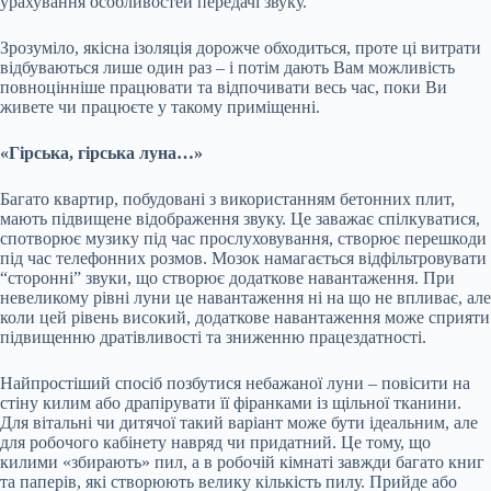
урахування особливостей передачі звуку.
Зрозуміло, якісна ізоляція дорожче обходиться, проте ці витрати
відбуваються лише один раз – і потім дають Вам можливість
повноцінніше працювати та відпочивати весь час, поки Ви
живете чи працюєте у такому приміщенні.
«Гірська, гірська луна…»
Багато квартир, побудовані з використанням бетонних плит,
мають підвищене відображення звуку. Це заважає спілкуватися,
спотворює музику під час прослуховування, створює перешкоди
під час телефонних розмов. Мозок намагається відфільтровувати
“сторонні” звуки, що створює додаткове навантаження. При
невеликому рівні луни це навантаження ні на що не впливає, але
коли цей рівень високий, додаткове навантаження може сприяти
підвищенню дратівливості та зниженню працездатності.
Найпростіший спосіб позбутися небажаної луни – повісити на
стіну килим або драпірувати її фіранками із щільної тканини.
Для вітальні чи дитячої такий варіант може бути ідеальним, але
для робочого кабінету навряд чи придатний. Це тому, що
килими «збирають» пил, а в робочій кімнаті завжди багато книг
та паперів, які створюють велику кількість пилу. Прийде або