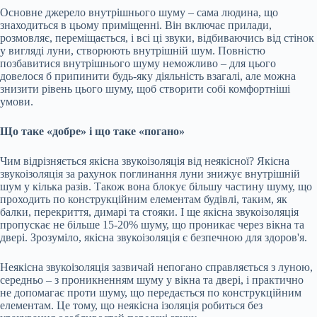
Основне джерело внутрішнього шуму – сама людина, що
знаходиться в цьому приміщенні. Він включає прилади,
розмовляє, переміщається, і всі ці звуки, відбиваючись від стінок
у вигляді луни, створюють внутрішній шум. Повністю
позбавитися внутрішнього шуму неможливо – для цього
довелося б припинити будь-яку діяльність взагалі, але можна
знизити рівень цього шуму, щоб створити собі комфортніші
умови.
Що таке «добре» і що таке «погано»
Чим відрізняється якісна звукоізоляція від неякісної? Якісна
звукоізоляція за рахунок поглинання луни знижує внутрішній
шум у кілька разів. Також вона блокує більшу частину шуму, що
проходить по конструкційним елементам будівлі, таким, як
балки, перекриття, димарі та стояки. І ще якісна звукоізоляція
пропускає не більше 15-20% шуму, що проникає через вікна та
двері. Зрозуміло, якісна звукоізоляція є безпечною для здоров'я.
Неякісна звукоізоляція зазвичай непогано справляється з луною,
середньо – з проникненням шуму у вікна та двері, і практично
не допомагає проти шуму, що передається по конструкційним
елементам. Це тому, що неякісна ізоляція робиться без