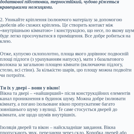
додаткової підготовки, термостійкий, чудово ріжеться
кравецькими ножицями.
2. Уникайте кріплення ізолюючого матеріалу за допомогою
дюбелів або схожих кріплень. Це створить контакт між
«внутрішньою кімнатою» і конструкцією, що несе, по якому шум
буде легко просочуватися в приміщення. Все добре робиться на
клею.
Отже, купуємо склополотно, площа якого дорівнює подвоєній
площі підлоги (з урахуванням напуску), мати з базальтового
волокна за загальною площею кімнати (включаючи підлогу,
стелю, всі стіни). За кількістю шарів, цю площу можна подвоїти
чи потроїти.
Ти їх у двері – вони у вікно!
Вікна та двері – «найширший» після конструкційних елементів
канал проникнення в будинок шуму. Можна добре ізолювати
кімнату, а погано ізольоване вікно пропускатиме багато
зовнішнього шуму з вулиці. Те саме стосується дверей до
кімнати, але щодо шумів внутрішніх.
Ізоляція дверей та вікон – найскладніше завдання. Вікна
пропускають звук, передаючи через скло. Коробка дверей або