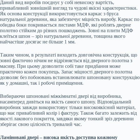
Даний вид виробів поєднує у собі невисоку вартість,
привабливий зовнішній вигляд та чудові якісні характеристики.
Як основа конструкції використовується каркас з бруса
натуральної деревини, яка забезпечує міцність виробу. Каркас по
обидва боки покривається листами МДФ, які роблять дверне
полотно стійким до різних пошкоджень. Зовні на плити МДФ
клеїться шпон – зріз натуральної деревини, товщина якого
найчастіше досягає не більше 1 мм.
Таким чином, в результаті виходить довговічна конструкція, що
зовні фактично нічим не відрізняється від дверного полотна з
масиву. При цьому дозволити собі таке придбання може
практично кожен покупець. Запас міцності дверного полотна
дозволяє без побоювань встановлювати шпоновану конструкцію
як у домашні, так і робочі приміщення.
Вибираючи шпоновані міжкімнатні двері від виробника,
насамперед дивіться на якість самого шпону. Відповідальний
виробник завжди використовує тільки високоякісний матеріал,
що має привабливий колір і фактуру. Також багато залежить від
якості лакового покриття, завдяки якому тонкий зріз деревини
зберігає свою цілісність тривалий час.
Ламіновані двері – висока якість доступна кожному