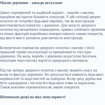
Масив деревини – завжди актуально
Давно перевірений та надійний варіант – вироби з масиву,
придбати які прагне більшість покупців. У цій ситуації дверне
полотно не потребує будь-якої обробки, так як конструкція
виготовляється повністю з деревини. Для захисту дверного
полотна від механічних пошкоджень, прямих сонячних променів
та інших факторів виробники використовують лакове покриття,
від якості якого залежить довговічність конструкції.
Безперечною перевагою дверного полотна з масиву є його
тривалий термін експлуатації та привабливість текстури
деревини. На жаль, вироби з деревини недоступні багатьом
покупцям через високу вартість природного матеріалу.
Під час вибору дверного полотна з масиву зверніть увагу на
колір та фактуру деревини. Не допускається наявність будь-яких
нерівностей та шорсткостей на поверхні. Колір зрізу дерева має
бути однорідним і чистим без будь-яких плям та вкраплень.
Також важливо переконатися як лакове покриття.
Шпоновані двері на піку популярності