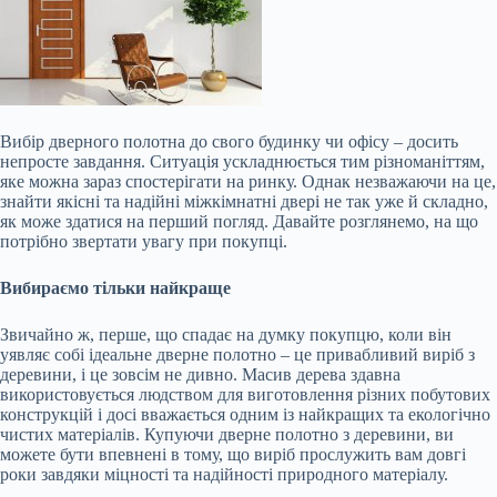
Вибір дверного полотна до свого будинку чи офісу – досить
непросте завдання. Ситуація ускладнюється тим різноманіттям,
яке можна зараз спостерігати на ринку. Однак незважаючи на це,
знайти якісні та надійні міжкімнатні двері не так уже й складно,
як може здатися на перший погляд. Давайте розглянемо, на що
потрібно звертати увагу при покупці.
Вибираємо тільки найкраще
Звичайно ж, перше, що спадає на думку покупцю, коли він
уявляє собі ідеальне дверне полотно – це привабливий виріб з
деревини, і
це зовсім не дивно. Масив дерева здавна
використовується людством для виготовлення різних побутових
конструкцій і досі вважається одним із найкращих та екологічно
чистих матеріалів. Купуючи дверне полотно з деревини, ви
можете бути впевнені в тому, що виріб прослужить вам довгі
роки завдяки міцності та надійності природного матеріалу.