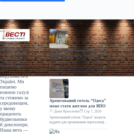
Про сайт
Останні новини
Ін
«Весті
будівництва»
На Сумщині продають завод,
— галузевий
який продає 90% товарів за
портал про
кордон
Діана Ярмоленко
Сер 7, 2026
будівництво
У Конотопі виставили на продаж діюче
та
агропідприємство/Inventure У місті
нерухомість в
Конотоп Сумської області виставили
Україні. Ми
на продаж 100% корпоративних прав
пишемо
діючого агропереробного
новини галузі
та стежимо за
Арештований готель “Одеса”
середовищем,
може стати житлом для ВПО
у якому
Діана Ярмоленко
Сер 7, 2026
працюють
Арештований готель "Одеса" можуть
будівельники
віддати для проживання переселенців /
й девелопери.
АРМА Готельний комплекс “Одеса”
Наша мета —
може стати першим арештованим