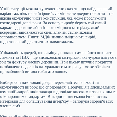
У цій ситуації можна з упевненістю сказати, що найдешевший
варіант аж ніяк не найгірший. Ламіноване дверне полотно – це
якісна екологічно чиста конструкція, яка може прослужити
господареві довгі роки. За основу виробу беруть той самий
каркас з деревини або з іншого міцного матеріалу, який
всередині заповнюється спеціальним стільниковим
заповнювачем. Плити МДФ значно зміцнюють виріб,
підготовлений для значних навантажень.
Унікальність дверей, що ламінує, полягає саме в його покритті.
Ламінат та ПВХ – це високоякісні матеріали, які чудово імітують
зріз та фактуру масиву деревини. При цьому штучне покриття
позбавлене недоліків натурального матеріалу і може зберігати
привабливий вигляд набагато довше.
Вибираючи ламіновані двері, переконайтеся в якості та
екологічності виробу, що сподобався. Продукція відповідальних
компаній-виробників завжди відповідає високим вітчизняним та
міжнародним стандартам. Використання екологічно чистих
матеріалів для облаштування інтер'єру – запорука здоров'я всіх
членів сім'ї.
Кінцевий вибір залежить виключно від переваг покупця.