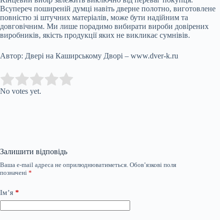
Всупереч поширеній думці навіть дверне полотно, виготовлене
повністю зі штучних матеріалів, може бути надійним та
довговічним. Ми лише порадимо вибирати вироби довірених
виробників, якість продукції яких не викликає сумнівів.
Автор: Двері на Каширському Дворі – www.dver-k.ru
Submit Rating
Rate this item:
No votes yet.
Залишити відповідь
Ваша e-mail адреса не оприлюднюватиметься.
Обов’язкові поля
позначені
*
Ім’я
*