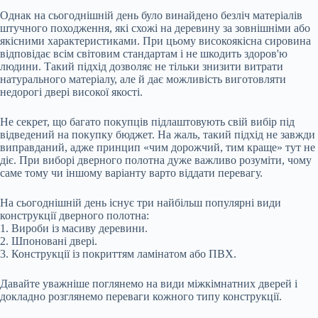
Однак на сьогоднішній день було винайдено безліч матеріалів
штучного походження, які схожі на деревину за зовнішніми або
якісними характеристиками. При цьому високоякісна сировина
відповідає всім світовим стандартам і не шкодить здоров'ю
людини. Такий підхід дозволяє не тільки знизити витрати
натурального матеріалу, але й дає можливість виготовляти
недорогі двері високої якості.
Не секрет, що багато покупців підлаштовують свій вибір під
відведений на покупку бюджет. На жаль, такий підхід не завжди
виправданий, адже принцип «чим дорожчий, тим краще» тут не
діє. При виборі дверного полотна дуже важливо розуміти, чому
саме тому чи іншому варіанту варто віддати перевагу.
На сьогоднішній день існує три найбільш популярні види
конструкції дверного полотна:
1. Вироби із масиву деревини.
2. Шпоновані двері.
3. Конструкції із покриттям ламінатом або ПВХ.
Давайте уважніше поглянемо на види міжкімнатних дверей і
докладно розглянемо переваги кожного типу конструкції.