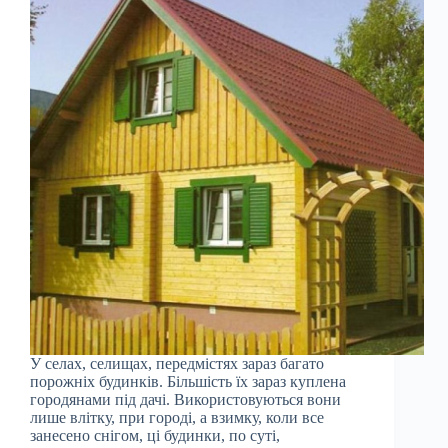
У селах, селищах, передмістях зараз багато
порожніх будинків. Більшість їх зараз куплена
городянами під дачі. Використовуються вони
лише влітку, при городі, а взимку, коли все
занесено снігом, ці будинки, по суті,