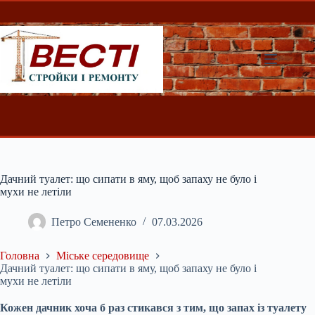
Перейти
до
вмісту
Дачний туалет: що сипати в яму, щоб запаху не було і
мухи не летіли
Петро Семененко
07.03.2026
Головна
Міське середовище
Дачний туалет: що сипати в яму, щоб запаху не було і
мухи не летіли
Кожен дачник хоча б раз стикався з тим, що запах із туалету