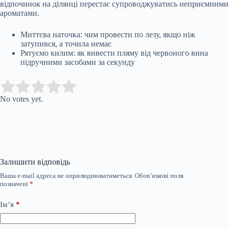
відпочинок на ділянці перестає супроводжуватись неприємними
ароматами.
Миттєва наточка: чим провести по лезу, якщо ніж
затупився, а точила немає
Рятуємо килим: як вивести пляму від червоного вина
підручними засобами за секунду
Submit Rating
Rate this item:
No votes yet.
Залишити відповідь
Ваша e-mail адреса не оприлюднюватиметься.
Обов’язкові поля
позначені
*
Ім’я
*