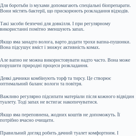
Для боротьби із мухами допомагають спеціальні біопрепарати.
Вони містять бактерії, що прискорюють розкладання відходів.
Такі засоби безпечні для довкілля. І при регулярному
використанні помітно зменшують запах.
Якщо яма занадто волога, варто додати трохи вапна-пушонки.
Вона підсушує вміст і знижує активність комах.
Але вапно не можна використовувати надто часто. Вона може
порушити природні процеси розкладання.
Деякі дачники комбінують торф та тирсу. Це створює
оптимальний баланс вологи та повітря.
Важливо регулярно підсипати матеріали після кожного відвідин
туалету. Тоді запах не встигає накопичуватися.
Якщо яма переповнена, жодних коштів не допоможуть. Її
потрібно вчасно очищати.
Правильний догляд робить дачний туалет комфортним. І