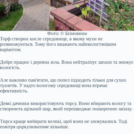
Фото: © Білновини
Торф створює кисле середовище, в якому мухи не
розмножуються. Тому його вважають найекологічнішим
варіантом.
Добре працює і деревна зола. Вона нейтралізує запахи та знижує
вологість.
Але важливо пам'ятати, що попел підходить тільки для сухих
туалетів. У надто вологому середовищі вона втрачає
ефективність.
Деякі дачники використовують тирсу. Вони вбирають вологу та
створюють щільний шар, який перешкоджає поширенню запаху.
Тирса краще вибирати великі, щоб вони не злежувалися. Тоді
повітря циркулюватиме вільніше.