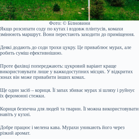
Фото: © Білновини
Якщо розсипати соду по кутах і вздовж плінтусів, комахи
змінюють маршрут. Вони перестають заходити до приміщення.
Деякі додають до соди трохи цукру. Це приваблює мурах, але
робить суміш ефективнішою.
Проте фахівці попереджають: цукровий варіант краще
використовувати лише у важкодоступних місцях. У відкритих
зонах він може привабити інших комах.
Ще один засіб – кориця. Її запах збиває мурах зі шляху і руйнує
їх феромонні стежки.
Кориця безпечна для людей та тварин. Її можна використовувати
навіть у кухні.
Добре працює і мелена кава. Мурахи уникають його через
різкий аромат.