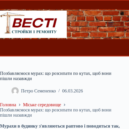
Перейти
до
вмісту
Позбавляємося мурах: що розсипати по кутах, щоб вони
пішли назавжди
Петро Семененко
06.03.2026
Головна
Міське середовище
Позбавляємося мурах: що розсипати по кутах, щоб вони
пішли назавжди
Мурахи в будинку з'являються раптово і поводяться так,