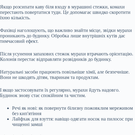
Якщо розсипати каву біля входу в мурашині стежки, комахи
перестають повертатися туди. Це допомагає швидко скоротити
їхню кількість.
Фахівці наголошують, що важливо знайти місце, звідки мурахи
проникають до будинку. Обробка лише внутрішніх кутів дає
тимчасовий ефект.
Після усунення запахових стежок мурахи втрачають орієнтацію.
Колонія перестає відправляти розвідників до будинку.
Натуральні засоби працюють повільніше хімії, але безпечніше.
Вони не шкодять дітям, тваринам та продуктам.
І якщо застосовувати їх регулярно, мурахи йдуть надовго.
Будинок знову стає спокійним та чистим.
Речі як нові: як повернути білизну пожовклим мереживом
без кип'ятіння
Лайфхак для взуття: навіщо одягати носок на пилосос при
чищенні замші