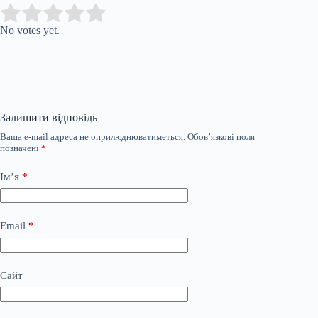
Submit Rating
Rate this item:
No votes yet.
Залишити відповідь
Ваша e-mail адреса не оприлюднюватиметься.
Обов’язкові поля
позначені
*
Ім’я
*
Email
*
Сайт