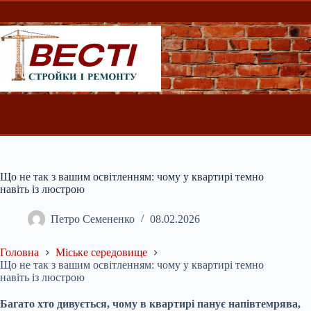
Перейти
до
вмісту
Що не так з вашим освітленням: чому у квартирі темно
навіть із люстрою
Петро Семененко
08.02.2026
Головна
Міське середовище
Що не так з вашим освітленням: чому у квартирі темно
навіть із люстрою
Багато хто дивується, чому в квартирі панує напівтемрява,