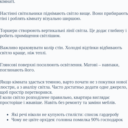
кімнаті.
Настінні світильники піднімають світло вище. Вони прибирають
тіні і роблять кімнату візуально ширшою.
Торшери створюють вертикальні лінії світла. Це додає глибину і
робить приміщення світлішим.
Важливо враховувати колір стін. Холодні відтінки відбивають
світло краще, ніж теплі.
Глянсові поверхні посилюють освітлення. Матові – навпаки,
поглинають його.
Якщо кімната здається темною, варто почати не з покупки нової
люстри, а з аналізу світла. Часто достатньо додати одне джерело,
щоб простір перетворився.
І коли світло розподілене правильно, квартира виглядає
просторіше і жвавіше. Навіть без ремонту та заміни меблів.
Які речі ніколи не купують стилісти: список гардеробу
Чому не цвіте орхідея: головна помилка 90% господарок