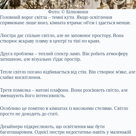
Фото: © Білновини
Головний ворог світла – темні кути. Якщо освітлення
спрямоване лише вниз, кімната втрачає об'єм і здається менше.
Люстра дає спільне світло, але не заповнює простору. Вона
створює яскраву пляму в центрі та тіні по краях.
Друга проблема – теплий спектр ламп. Він робить атмосферу
затишною, але візуально з'їдає простір.
Тепле світло погано відбивається від стін. Він створює м'яке, але
слабке висвітлення.
Третя помилка – матові плафони. Вони розсіюють світло, але
зменшують його інтенсивність.
Особливо це помітно в кімнатах із високими стелями. Світло
просто не доходить до статі.
Дизайнери підкреслюють, що освітлення має бути
багатошаровим. Однієї люстри недостатньо навіть у маленькій