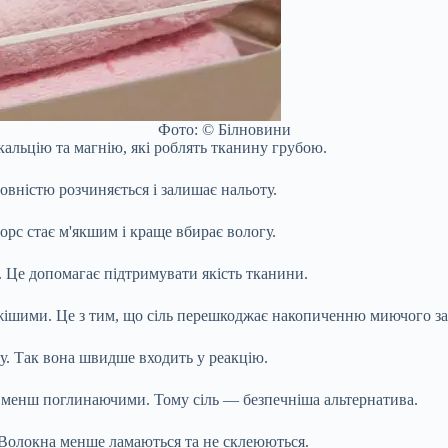
Фото: © Білновини
альцію та магнію, які роблять тканину грубою.
вністю розчиняється і залишає нальоту.
рс стає м'якшим і краще вбирає вологу.
. Це допомагає підтримувати якість тканини.
іжішими. Це з тим, що сіль перешкоджає накопиченню миючого за
ку. Так вона швидше входить у реакцію.
 менш поглинаючими. Тому сіль — безпечніша альтернатива.
 Волокна менше ламаються та не склеюються.