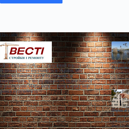
Про сайт
Останні
«Плесо» 
«Весті будівництва» — галузевий портал про
Столична
будівництво та нерухомість в Україні. Ми
Ганна Ге
пишемо новини галузі та стежимо за
> Роботи тр
середовищем, у якому працюють будівельники
Сьогодні, 
й девелопери. Наша мета — бути в курсі змін
ринку нерухомості.
Перші п’
Діана Яр
Для окремих
Миколаїв т