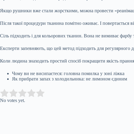
Якщо рушники вже стали жорсткими, можна провести «реанімацій
Після такої процедури тканина помітно оживає. І повертається ві
Сіль підходить і для кольорових тканин. Вона не вимиває фарбу 
Експерти запевняють, що цей метод підходить для регулярного до
Коли людина знаходить простий спосіб покращити якість прання
Чому ви не висипаєтеся: головна помилка у зоні ліжка
Як прибрати запах з холодильника: не лимоном єдиним
Submit Rating
Rate this item:
No votes yet.