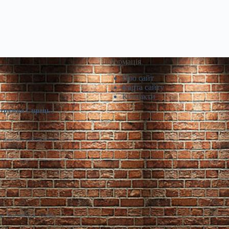
Інформація
Про сайт
Карта сайту
Контакти
струмка Сирець |
у джерела забруднення.
й, Кременчук, Львів,