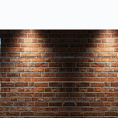
 новини
продовжує ліквідацію наслідків забруднення озера Кирилівського та 
 Нерухомість
расименко
Сер 7, 2026
ивали від вулиці Богатирської до озера Кирилівського, а також вище за течією в напрямк
10:15…
ять міст отримають соціальне житло за кошти ЄІБ в Україні
моленко
Сер 6, 2026
 категорій громадян соціальна оренда може бути безкоштовною. / Freepik Кропивницьки
а Житомир стануть першими містами,…