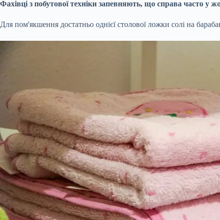
Фахівці з побутової техніки запевняють, що справа часто у ж
Для пом'якшення достатньо однієї столової ложки солі на барабан