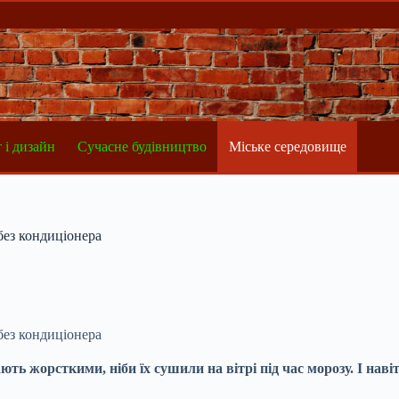
 і дизайн
Сучасне будівництво
Міське середовище
без кондиціонера
без кондиціонера
ь жорсткими, ніби їх сушили на вітрі під час морозу. І наві