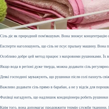
Сіль діє як природний пом'якшувач. Вона знижує концентрацію к
Експерти наголошують, що сіль не псує пральну машину. Вона по
Особливо добре цей метод працює з махровими рушниками. Їх во
Якщо вода в регіоні дуже тверда, можна додавати сіль регулярно
Деякі господині зауважують, що рушники після солі пахнуть св
Важливо додавати сіль прямо в барабан, а не у відсік для порош
Фахівці нагадують, що надлишок кондиціонера робить рушники
Крім того, вона допомагає продовжити термін служби тканини.