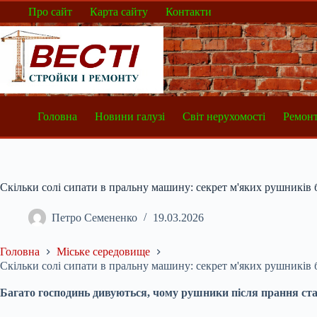
Перейти
Про сайт
Карта сайту
Контакти
до
вмісту
Головна
Новини галузі
Світ нерухомості
Ремонт
Скільки солі сипати в пральну машину: секрет м'яких рушників 
Петро Семененко
19.03.2026
Головна
Міське середовище
Скільки солі сипати в пральну машину: секрет м'яких рушників 
Багато господинь дивуються, чому рушники після прання стают