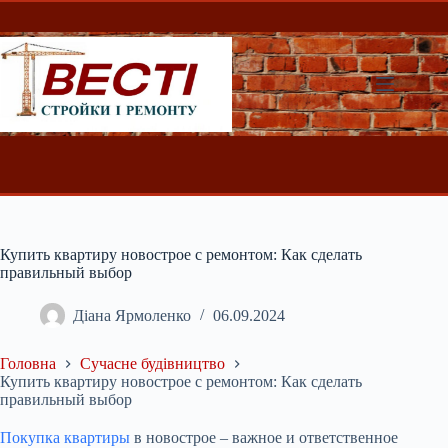
Перейти
до
вмісту
Купить квартиру новострое с ремонтом: Как сделать
правильный выбор
Діана Ярмоленко
06.09.2024
Головна
Сучасне будівництво
Купить квартиру новострое с ремонтом: Как сделать
правильный выбор
Покупка квартиры
в новострое – важное и ответственное