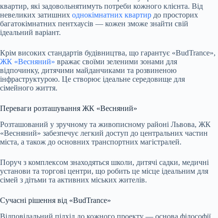
квартир, які задовольнятимуть потреби кожного клієнта. Від
невеликих затишних
однокімнатних квартир
до просторих
багатокімнатних пентхаусів — кожен зможе знайти свій
ідеальний варіант.
Крім високих стандартів будівництва, що гарантує «BudTrance»,
ЖК «Весняний»
вражає своїми зеленими зонами для
відпочинку, дитячими майданчиками та розвиненою
інфраструктурою. Це створює ідеальне середовище для
сімейного життя.
Переваги розташування ЖК «Весняний»
Розташований у зручному та живописному районі Львова, ЖК
«Весняний» забезпечує легкий доступ до центральних частин
міста, а також до основних транспортних магістралей.
Поруч з комплексом знаходяться школи, дитячі садки, медичні
установи та торгові центри, що робить це місце ідеальним для
сімей з дітьми та активних міських жителів.
Сучасні рішення від «BudTrance»
Відповідальний підхід до кожного проекту — основа філософії