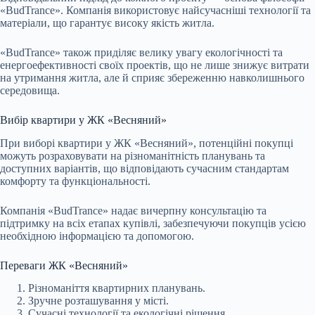
«BudTrance». Компанія використовує найсучасніші технології та
матеріали, що гарантує високу якість житла.
«BudTrance» також приділяє велику увагу екологічності та
енергоефективності своїх проектів, що не лише знижує витрати
на утримання житла, але й сприяє збереженню навколишнього
середовища.
Вибір квартири у ЖК «Весняний»
При виборі квартири у ЖК «Весняний», потенційні покупці
можуть розраховувати на різноманітність планувань та
доступних варіантів, що відповідають сучасним стандартам
комфорту та функціональності.
Компанія «BudTrance» надає вичерпну консультацію та
підтримку на всіх етапах купівлі, забезпечуючи покупців усією
необхідною інформацією та допомогою.
Переваги ЖК «Весняний»
Різноманіття квартирних планувань.
Зручне розташування у місті.
Сучасні технології та екологічні рішення.