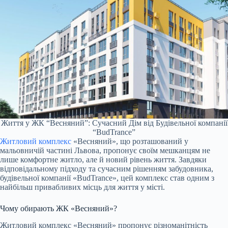
Життя у ЖК “Весняний”: Сучасний Дім від Будівельної компанії
“BudTrance”
Житловий комплекс
«Весняний», що розташований у
мальовничій частині Львова, пропонує своїм мешканцям не
лише комфортне житло, але й новий рівень життя. Завдяки
відповідальному підходу та сучасним рішенням забудовника,
будівельної компанії «BudTrance», цей комплекс став одним з
найбільш привабливих місць для життя у місті.
Чому обирають ЖК «Весняний»?
Житловий комплекс «Весняний» пропонує різноманітність