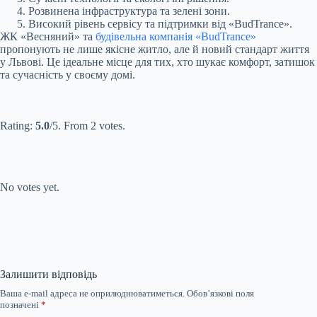
Розвинена інфраструктура та зелені зони.
Високий рівень сервісу та підтримки від «BudTrance».
ЖК «Весняний» та
будівельна компанія «BudTrance»
пропонують не лише якісне житло, але й новий стандарт життя
у Львові. Це ідеальне місце для тих, хто шукає комфорт, затишок
та сучасність у своєму домі.
Submit Rating
Rate this
item:
Rating:
5.0
/5. From 2 votes.
Submit Rating
Rate this item:
No votes yet.
Залишити відповідь
Ваша e-mail адреса не оприлюднюватиметься.
Обов’язкові поля
позначені
*