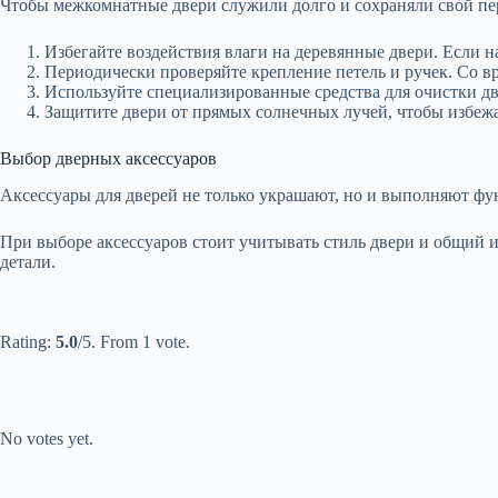
Чтобы межкомнатные двери служили долго и сохраняли свой пе
Избегайте воздействия влаги на деревянные двери. Если н
Периодически проверяйте крепление петель и ручек. Со в
Используйте специализированные средства для очистки д
Защитите двери от прямых солнечных лучей, чтобы избеж
Выбор дверных аксессуаров
Аксессуары для дверей не только украшают, но и выполняют фун
При выборе аксессуаров стоит учитывать стиль двери и общий и
детали.
Submit Rating
Rate this
item:
Rating:
5.0
/5. From 1 vote.
Submit Rating
Rate this item:
No votes yet.