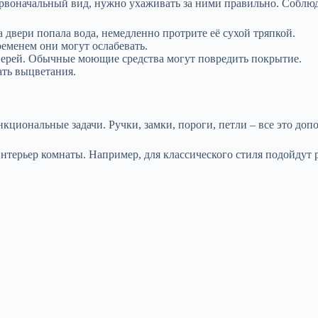
рвоначальный вид, нужно ухаживать за ними правильно. Соблюд
а двери попала вода, немедленно протрите её сухой тряпкой.
ременем они могут ослабевать.
верей. Обычные моющие средства могут повредить покрытие.
ать выцветания.
кциональные задачи. Ручки, замки, пороги, петли – все это доп
нтерьер комнаты. Например, для классического стиля подойдут р