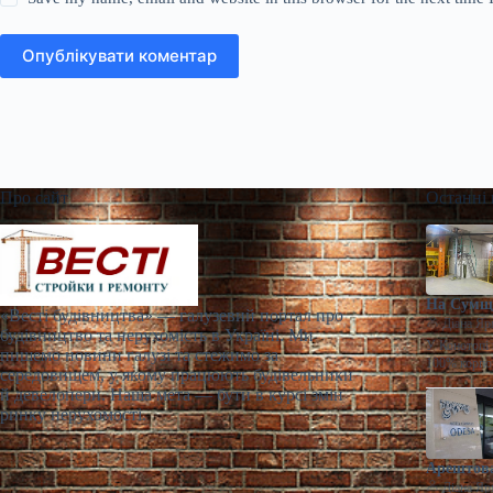
Опублікувати коментар
Про сайт
Останні
На Сумщи
«Весті будівництва» — галузевий портал про
Діана Яр
будівництво та нерухомість в Україні. Ми
У Конотопі 
пишемо новини галузі та стежимо за
100% корпо
середовищем, у якому працюють будівельники
й девелопери. Наша мета — бути в курсі змін
ринку нерухомості.
Арештова
Діана Яр