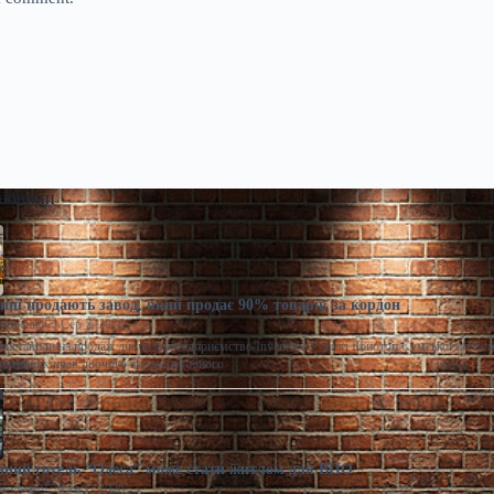
 новини
ні продають завод, який продає 90% товарів за кордон
моленко
Сер 7, 2026
виставили на продаж діюче агропідприємство/Inventure У місті Конотоп Сумської област
ративних прав діючого агропереробного
ний готель “Одеса” може стати житлом для ВПО
моленко
Сер 7, 2026