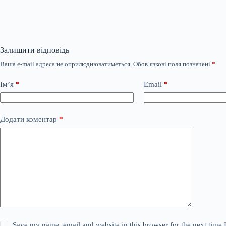
Залишити відповідь
Ваша e-mail адреса не оприлюднюватиметься.
Обов’язкові поля позначені
*
Ім’я
*
Email
*
Додати коментар
*
Save my name, email and website in this browser for the next time