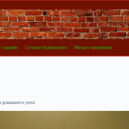
 і дизайн
Сучасне будівництво
Міське середовище
я домашнего уюта