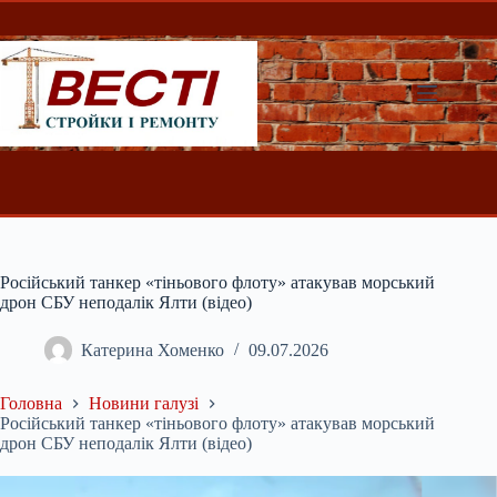
Перейти
до
вмісту
Російський танкер «тіньового флоту» атакував морський
дрон СБУ неподалік Ялти (відео)
Катерина Хоменко
09.07.2026
Головна
Новини галузі
Російський танкер «тіньового флоту» атакував морський
дрон СБУ неподалік Ялти (відео)