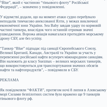
“Blue”, який є частиною “тіньового флоту” Російської
Федерації”, – зазначено у повідомленні.
У відомстві додали, що на момент атаки судно перебувало
неподалік тимчасово анексованої Ялти, у межах виключної
економічної зони України. Sea Baby завдав удару по кормовій
частині танкера, внаслідок чого останній отримав значні
ушкодження. Ворожа авіація намагалася протидіяти морському
дрону СБУ, але без успіху.
“Танкер “Blue” підпадає під санкції Європейського Союзу,
Великої Британії, Канади, Австралії та України за участь у
перевезенні російської нафти всупереч міжнародним санкціям.
Він належить до класу Suezmax – великих морських танкерів,
що використовуються для транспортування значних обсягів
нафти та нафтопродуктів”, – повідомили в СБУ.
РЕКЛАМА
Як повідомляли “ФАКТИ”, протягом ночі 8 липня в Азовському
морі Силами безпілотних систем було вражено ще 9 танкерів
тіньового флоту рф.