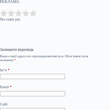
РЕКЛАМА
Submit Rating
Rate this item:
No votes yet.
Залишити відповідь
Ваша e-mail адреса не оприлюднюватиметься.
Обов’язкові поля
позначені
*
Ім’я
*
Email
*
Сайт