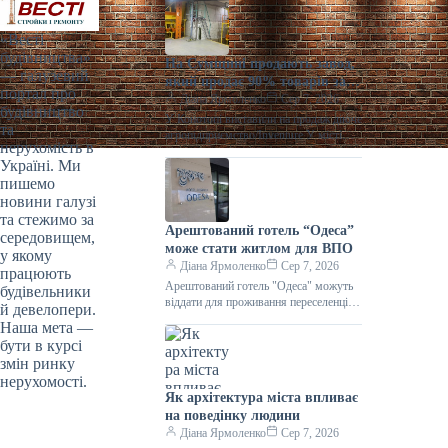
«Весті
будівництва»
На Сумщині продають завод,
— галузевий
який продає 90% товарів за
портал про
кордон
Діана Ярмоленко
Сер 7, 2026
будівництво
У Конотопі виставили на продаж діюче
та
агропідприємство/Inventure У місті
нерухомість в
Конотоп Сумської області виставили
Україні. Ми
на продаж 100% корпоративних прав
пишемо
діючого агропереробного
новини галузі
та стежимо за
Арештований готель “Одеса”
середовищем,
може стати житлом для ВПО
у якому
Діана Ярмоленко
Сер 7, 2026
працюють
Арештований готель "Одеса" можуть
будівельники
віддати для проживання переселенців /
й девелопери.
АРМА Готельний комплекс “Одеса”
Наша мета —
може стати першим арештованим
бути в курсі
об’єктом нерухомості,
змін ринку
нерухомості.
Як архітектура міста впливає
на поведінку людини
Діана Ярмоленко
Сер 7, 2026