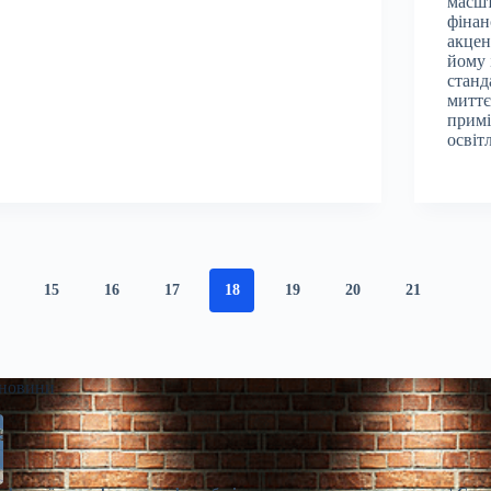
масшт
фінан
акцен
йому 
станд
миттє
примі
освіт
15
16
17
18
19
20
21
 новини