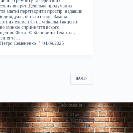
абного ремонту та серйозних
сових витрат. Декілька продуманих
тів здатні перетворити простір, надавши
індивідуальність та стиль. Заміна
артних елементів на унікальні акценти
во змінює сприйняття всього
щення. Фото: © Білновини Текстиль,
лення та…
Петро Семененко
04.09.2025
ДАЛІ
Інформація
Про сайт
Карта сайту
Контакти