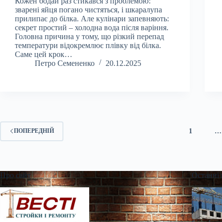
Кожен бодай раз стикався з проблемою:
зварені яйця погано чистяться, і шкаралупа
прилипає до білка. Але кулінари запевняють:
секрет простий – холодна вода після варіння.
Головна причина у тому, що різкий перепад
температури відокремлює плівку від білка.
Саме цей крок…
Петро Семененко
20.12.2025
1
…
ПОПЕРЕДНІЙ
Про сайт
Останні