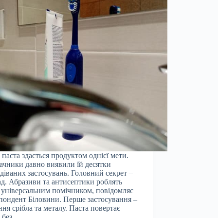
 паста здається продуктом однієї мети.
ачники давно виявили їй десятки
діваних застосувань. Головний секрет –
лад. Абразиви та антисептики роблять
 універсальним помічником, повідомляє
пондент Біловини. Перше застосування –
ня срібла та металу. Паста повертає
к без…