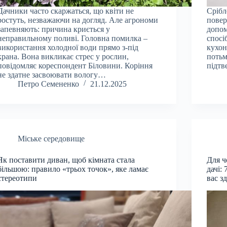
Дачники часто скаржаться, що квіти не
Срібл
ростуть, незважаючи на догляд. Але агрономи
повер
запевняють: причина криється у
допом
неправильному поливі. Головна помилка –
спосі
використання холодної води прямо з-під
кухон
крана. Вона викликає стрес у рослин,
потьм
повідомляє кореспондент Біловини. Коріння
підтв
не здатне засвоювати вологу…
Петро Семененко
21.12.2025
Міське середовище
Як поставити диван, щоб кімната стала
Для ч
більшою: правило «трьох точок», яке ламає
дачі:
стереотипи
вас з