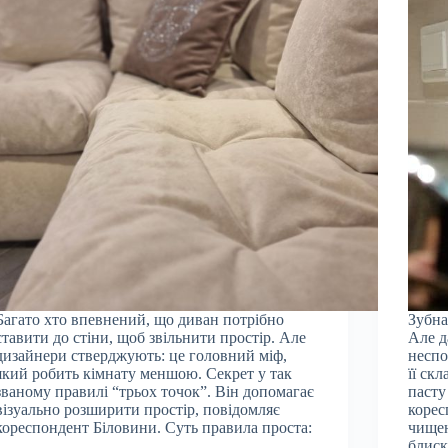
Багато хто впевнений, що диван потрібно
Зубна
ставити до стіни, щоб звільнити простір. Але
Але д
дизайнери стверджують: це головний міф,
неспо
який робить кімнату меншою. Секрет у так
її ск
званому правилі “трьох точок”. Він допомагає
пасту
візуально розширити простір, повідомляє
корес
кореспондент Біловини. Суть правила проста:
чищен
…
блис