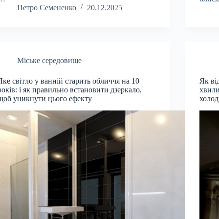
Петро Семененко
20.12.2025
Міське середовище
Яке світло у ванній старить обличчя на 10
Як ві
років: і як правильно встановити дзеркало,
хвили
щоб уникнути цього ефекту
холо