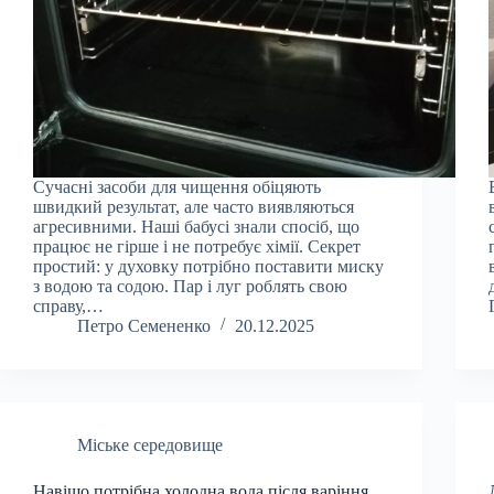
Сучасні засоби для чищення обіцяють
швидкий результат, але часто виявляються
агресивними. Наші бабусі знали спосіб, що
працює не гірше і не потребує хімії. Секрет
простий: у духовку потрібно поставити миску
з водою та содою. Пар і луг роблять свою
справу,…
Петро Семененко
20.12.2025
Міське середовище
Навіщо потрібна холодна вода після варіння