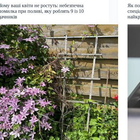
Чому ваші квіти не ростуть: небезпечна
Як по
помилка при поливі, яку роблять 9 із 10
спеці
дачників
найкр