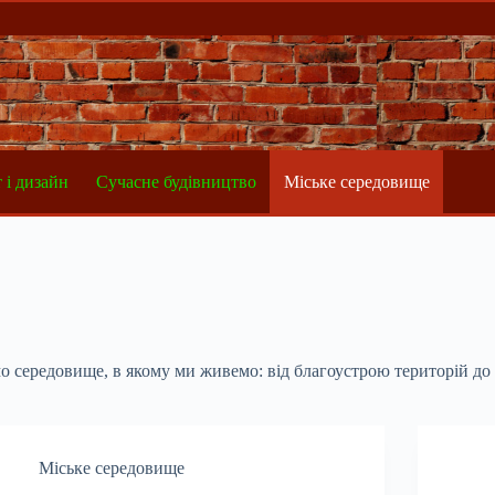
 і дизайн
Сучасне будівництво
Міське середовище
ємо середовище, в якому ми живемо: від благоустрою територій д
Міське середовище