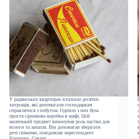
У радянських квартирах існували десятки
хитрощів, які допомагали господаркам
справлятися з побутом. Однією з них була
проста сірникова коробка в шафі. Цей
маленький предмет виконував роль пастки для
вологи та запахів. Він допомагав зберігати
речі свіжими, повідомляє кореспондент
Біловини. Секрет…