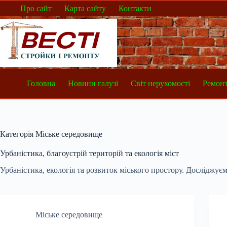
Перейти
Про сайт
Карта сайту
Контакти
до
вмісту
Головна
Новини галузі
Світ нерухомості
Ремонт
Категорія
Міське середовище
Урбаністика, благоустрій територій та екологія міст
Урбаністика, екологія та розвиток міського простору. Досліджу
Міське середовище