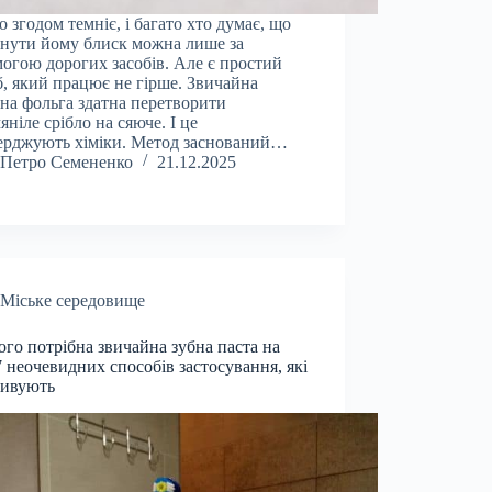
о згодом темніє, і багато хто думає, що
нути йому блиск можна лише за
огою дорогих засобів. Але є простий
б, який працює не гірше. Звичайна
на фольга здатна перетворити
яніле срібло на сяюче. І це
ерджують хіміки. Метод заснований…
Петро Семененко
21.12.2025
Міське середовище
ого потрібна звичайна зубна паста на
 7 неочевидних способів застосування, які
дивують