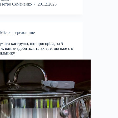
Петро Семененко
20.12.2025
Міське середовище
дмити каструлю, що пригоріла, за 5
н: вам знадобиться тільки те, що вже є в
дильнику