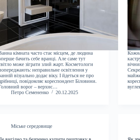
Ванна кімната часто стає місцем, де людина
Кожна
вперше бачить себе вранці. Але саме тут
кастр
світло може зіграти злий жарт. Косметологи
вічни
попереджають: неправильне освітлення у
Секре
ванній візуально додає віку. І йдеться не про
майже
дрібниці, повідомляє кореспондент Біловини.
корес
Головний ворог – верхнє…
вугле
Петро Семененко
20.12.2025
Міське середовище
Де вигідно та безпечно купити риштовку в
Як зр