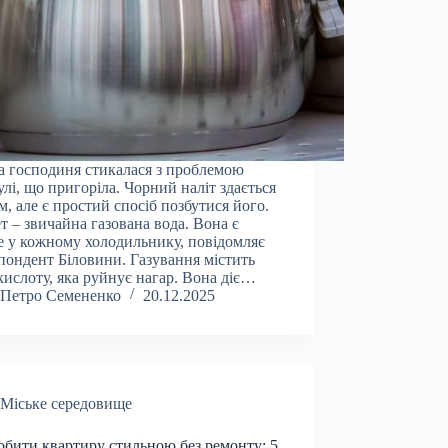
 господиня стикалася з проблемою
улі, що пригоріла. Чорний наліт здається
м, але є простий спосіб позбутися його.
т – звичайна газована вода. Вона є
 у кожному холодильнику, повідомляє
пондент Біловини. Газування містить
кислоту, яка руйнує нагар. Вона діє…
Петро Семененко
20.12.2025
Міське середовище
обити квартиру стильною без ремонту: 5