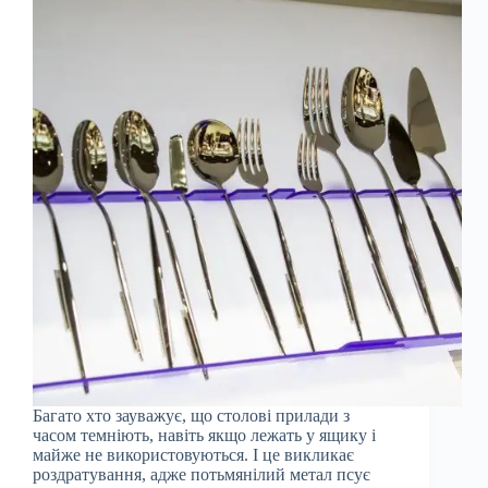
Багато хто зауважує, що столові прилади з
часом темніють, навіть якщо лежать у ящику і
майже не використовуються. І це викликає
роздратування, адже потьмянілий метал псує