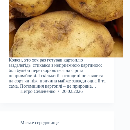
Кожен, хто хоч раз готував картоплю
заздалегідь, стикався з неприємною картиною:
білі бульби перетворюються на сірі та
непривабливі. І скільки б господині не лаялися
на сорт чи ніж, причина майже завжди одна й та
сама. Потемніння картоплі – це природна…
Петро Семененко
20.02.2026
Міське середовище