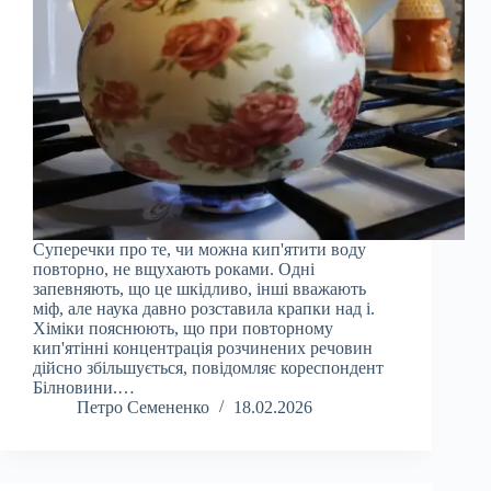
Суперечки про те, чи можна кип'ятити воду
повторно, не вщухають роками. Одні
запевняють, що це шкідливо, інші вважають
міф, але наука давно розставила крапки над i.
Хіміки пояснюють, що при повторному
кип'ятінні концентрація розчинених речовин
дійсно збільшується, повідомляє кореспондент
Білновини.…
Петро Семененко
18.02.2026