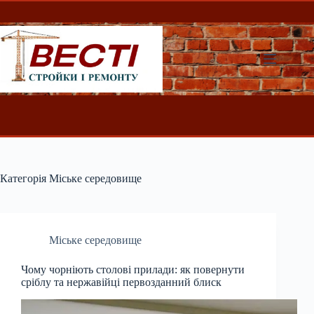
Перейти
до
вмісту
Категорія
Міське середовище
Міське середовище
Чому чорніють столові прилади: як повернути
сріблу та нержавійці первозданний блиск