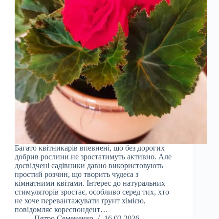
Багато квітникарів впевнені, що без дорогих
добрив рослини не зростатимуть активно. Але
досвідчені садівники давно використовують
простий розчин, що творить чудеса з
кімнатними квітами. Інтерес до натуральних
стимуляторів зростає, особливо серед тих, хто
не хоче перевантажувати ґрунт хімією,
повідомляє кореспондент…
Петро Семененко
16.02.2026