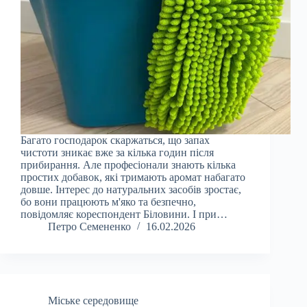
Багато господарок скаржаться, що запах
чистоти зникає вже за кілька годин після
прибирання. Але професіонали знають кілька
простих добавок, які тримають аромат набагато
довше. Інтерес до натуральних засобів зростає,
бо вони працюють м'яко та безпечно,
повідомляє кореспондент Біловини. І при…
Петро Семененко
16.02.2026
Міське середовище