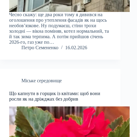
Чесно скажу: ще два роки тому я дивився на
оголошення про утеплення фасадів як на щось
необов’язкове. Ну подумаєш, стіни трохи
холодні — вікна поміняв, котел нормальний, та
й так зима терпима. А потім прийшов січень
2026-го, газ уже по…
Петро Семененко
16.02.2026
Міське середовище
Що капнути в горщик із квітами: щоб вони
росли як на дріжджах без добрив